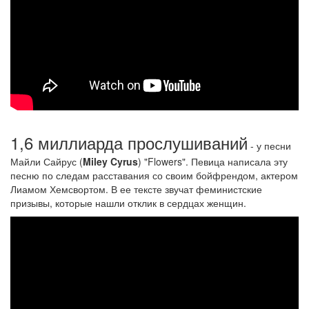
1,6 миллиарда прослушиваний
- у песни
Майли Сайрус (
Miley Cyrus
) "Flowers". Певица написала эту
песню по следам расставания со своим бойфрендом, актером
Лиамом Хемсвортом. В ее тексте звучат феминистские
призывы, которые нашли отклик в сердцах женщин.