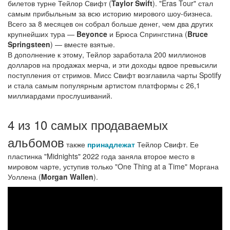
билетов турне Тейлор Свифт (
Taylor Swift
). "Eras Tour" стал
самым прибыльным за всю историю мирового шоу-бизнеса.
Всего за 8 месяцев он собрал больше денег, чем два других
крупнейших тура —
Beyonce
и Брюса Спрингстина (
Bruce
Springsteen
) — вместе взятые.
В дополнение к этому, Тейлор заработала 200 миллионов
долларов на продажах мерча, и эти доходы вдвое превысили
поступления от стримов. Мисс Свифт возглавила чарты Spotify
и стала самым популярным артистом платформы с 26,1
миллиардами прослушиваний.
4 из 10 самых продаваемых
альбомов
также
принадлежат
Тейлор Свифт. Ее
пластинка "Midnights" 2022 года заняла второе место в
мировом чарте, уступив только "One Thing at a Time" Моргана
Уоллена (
Morgan Wallen
).