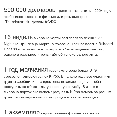
500 000 долларов
придется заплатить в 2024 году,
чтобы использовать в фильме или рекламе трек
"Thunderstruck" группы
AC/DC
.
16 недель
мировые чарты возглавляла песня "Last
Night" кантри-певца Моргана Уоллена. Трек возглавил Billboard
Hot 100 и заставил всех говорить о "возвращении кантри",
однако в реальности речь идёт об успехе одного хита.
1 год молчания
корейского бойз-бенда
BTS
серьезно подкосил рынок K-Pop. В начале года все участники
группы сообщили, что временно покидают сцену, чтобы
поступить на обязательную военную службу. В итоге в
мировых чартах оказались сразу пять K-Pop альбомов разных
групп, но замедление роста продаж в жанре очевидно.
1 экземпляр
- единственная физическая копия