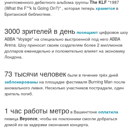
уничтоженного дебютного альбома группы
The KLF
"1987
(What the F**k Is Going On?)" , которая теперь
хранится
в
Британской библиотеке.
3000 зрителей в день
посещают
цифровое шоу
ABBA "Voyage" на специально выстроенной под него ABBA
Arena. Шоу приносит своим создателям более 2 миллионов
долларов еженедельно и положительно влияет на экономику
Лондона.
73 тысячи человек
были в течение трёх дней
заблокированы
на площадке фестиваля Burning Man после
аномального ливня. Несколько участников пострадали, один
зритель погиб.
1 час работы метро
в Вашингтоне
оплатила
певица
Beyonce
, чтобы ее поклонники смогли добраться
домой из-за задержки окончания концерта.