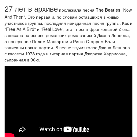
27 лет в архиве
пролежала песня
The Beatles
"Now
And Then". Это первая и, по словам оставшихся в живых
участников группы, последняя неизданная песня группы. Как и
"Free As A Bird" и "Real Love", это - песня-франкенштейн: она
записана на основе домашних демо-записей Джона Леннона,
а поверх нее Полом Маккартни и Ринго Старром Бали
записаны новые партии. В песне звучит голос Джона Леннона
с кассеты 1978 года и гитарная партия Джорджа Харрисона,
сыгранная в 90-х.