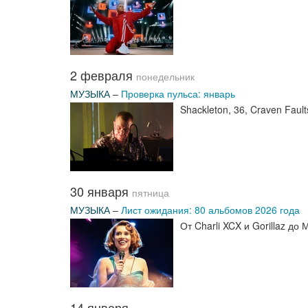
2 февраля
понедельник
МУЗЫКА
–
Проверка пульса: январь
Shackleton, 36, Craven Faul
30 января
пятница
МУЗЫКА
–
Лист ожидания: 80 альбомов 2026 года
От Charli XCX и Gorillaz 
14 января