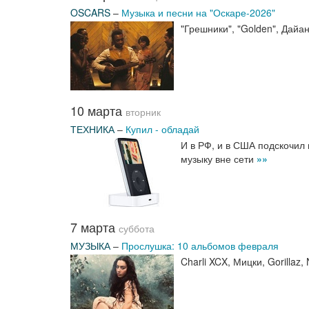
OSCARS
–
Музыка и песни на "Оскаре-2026"
"Грешники", "Golden", Дай
10 марта
вторник
ТЕХНИКА
–
Купил - обладай
И в РФ, и в США подскочил
музыку вне сети
»»
7 марта
суббота
МУЗЫКА
–
Прослушка: 10 альбомов февраля
Charli XCX, Мицки, Gorillaz