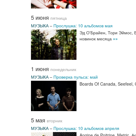
5 июня
пятница
МУЗЫКА
–
Прослушка: 10 альбомов мая
Эд О'Брайен, Тори Эймос, В
новинок месяца
»»
1 июня
понедельник
МУЗЫКА
–
Проверка пульса: май
Boards Of Canada, Seefeel,
5 мая
вторник
МУЗЫКА
–
Прослушка: 10 альбомов апреля
Angine de Poitrine, Metric,