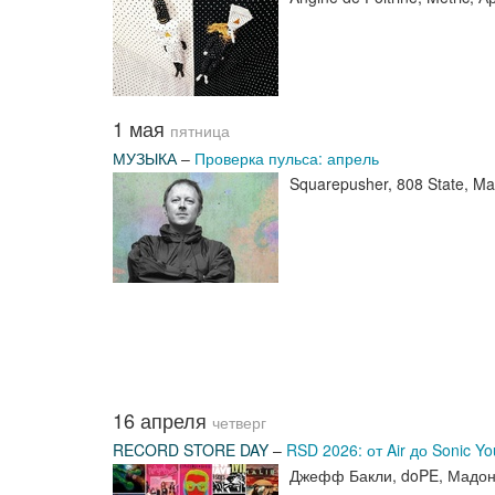
1 мая
пятница
МУЗЫКА
–
Проверка пульса: апрель
Squarepusher, 808 State, M
16 апреля
четверг
RECORD STORE DAY
–
RSD 2026: от Air до Sonic Yo
Джефф Бакли, doPE, Мадон