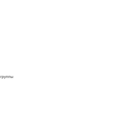
и
 группы