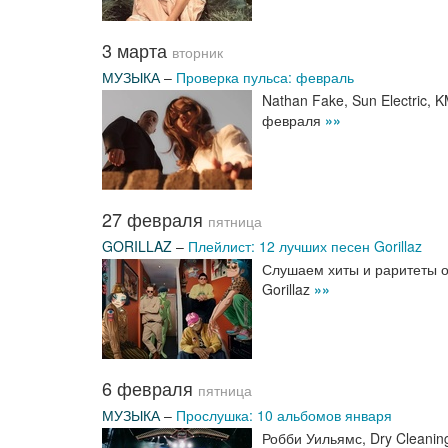
3 марта
вторник
МУЗЫКА
–
Проверка пульса: февраль
Nathan Fake, Sun Electric, 
февраля
»»
27 февраля
пятница
GORILLAZ
–
Плейлист: 12 лучших песен Gorillaz
Слушаем хиты и раритеты о
Gorillaz
»»
6 февраля
пятница
МУЗЫКА
–
Прослушка: 10 альбомов января
Робби Уильямс, Dry Cleanin