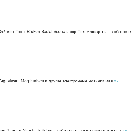
айолет Грол, Broken Social Scene и сэр Пол Маккартни - в обзоре 
 Gigi Masin, Morphtables и другие электронные новинки мая
»»
 Арло Паркс и Nine Inch Noize - в обзоре главных новинок месяца
»»