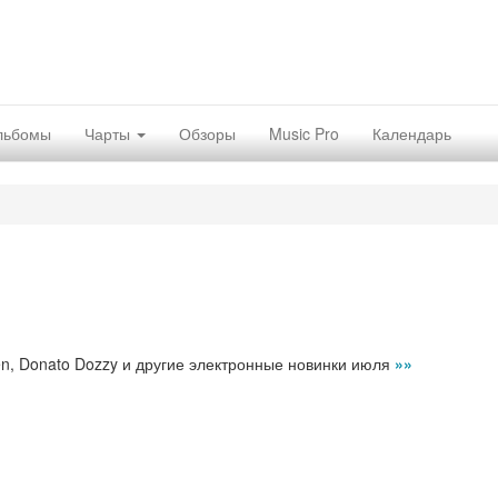
льбомы
Чарты
Обзоры
Music Pro
Календарь
n, Donato Dozzy и другие электронные новинки июля
»»