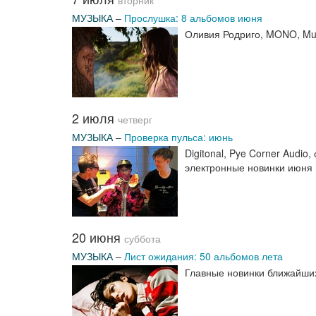
вторник
МУЗЫКА
–
Прослушка: 8 альбомов июня
Оливия Родриго, MONO, Muse
2 июля
четверг
МУЗЫКА
–
Проверка пульса: июнь
Digitonal, Pye Corner Audio
электронные новинки июня
20 июня
суббота
МУЗЫКА
–
Лист ожидания: 50 альбомов лета
Главные новинки ближайших 