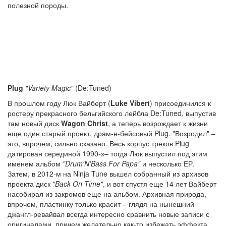
полезной породы.
Plug
"Variety Magic"
(De:Tuned)
В прошлом году Люк Вайберт (
Luke Vibert
) присоединился к
ростеру прекрасного бельгийского лейбла De:Tuned, выпустив
там новый диск
Wagon Christ
, а теперь возрождает к жизни
еще один старый проект, драм-н-бейсовый Plug. "Возродил" –
это, впрочем, сильно сказано. Весь корпус треков Plug
датирован серединой 1990-х– тогда Люк выпустил под этим
именем альбом
"Drum'N'Bass For Papa"
и несколько ЕР.
Затем, в 2012-м на Ninja Tune вышел собранный из архивов
проекта диск
"Back On Time"
, и вот спустя еще 14 лет Вайберт
насобирал из закромов еще на альбом. Архивная природа,
впрочем, пластинку только красит – глядя на нынешний
джангл-ревайвал всегда интересно сравнить новые записи с
оригиналами, причем желательно как-то избежать эффекта