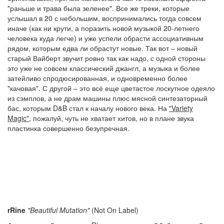
"раньше и трава была зеленее". Все же треки, которые
услышал в 20 с небольшим, воспринимались тогда совсем
иначе (как ни крути, а поразить новой музыкой 20-летнего
человека куда легче) и уже успели обрасти ассоциативным
рядом, которым едва ли обрастут новые. Так вот – новый
старый Вайберт звучит ровно так как надо, с одной стороны
это уже не совсем классический джангл, а музыка и более
затейливо спродюсированная, и одновременно более
"качовая". С другой – это всё еще цветастое лоскутное одеяло
из сэмплов, а не драм машины плюс мясной синтезаторный
бас, которым D&B стал к началу нового века. На
"Variety
Magic"
, пожалуй, чуть не хватает хитов, но в плане звука
пластинка совершенно безупречная.
rRine
"Beautiful Mutation"
(Not On Label)