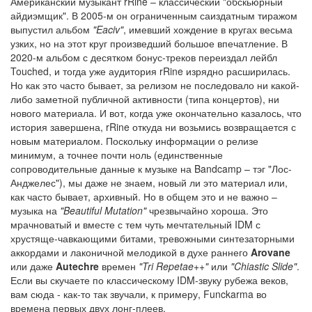
Американский музыкант rRine – классический "обскьюрный
айдиэмщик". В 2005-м он ограниченным саиздатным тиражом
выпустил альбом
"Eaciv"
, имевший хождение в кругах весьма
узких, но на этот круг произведший большое впечатление. В
2020-м альбом с десятком бонус-треков переиздал лейбл
Touched, и тогда уже аудитория rRine изрядно расширилась.
Но как это часто бывает, за релизом не последовало ни какой-
либо заметной публичной активности (типа концертов), ни
нового материала. И вот, когда уже окончательно казалось, что
история завершена, rRine откуда ни возьмись возвращается с
новым материалом. Поскольку информации о релизе
минимум, а точнее почти ноль (единственные
сопроводительные данные к музыке на Bandcamp – тэг "Лос-
Анджелес"), мы даже не знаем, новый ли это материал или,
как часто бывает, архивный. Но в общем это и не важно –
музыка на
"Beautiful Mutation"
чрезвычайно хороша. Это
мрачноватый и вместе с тем чуть мечтательный IDM с
хрустяще-чавкающими битами, тревожными синтезаторными
аккордами и лаконичной мелодикой в духе раннего
Arovane
или даже
Autechre
времен
"Tri Repetae++"
или
"Chiastic Slide"
.
Если вы скучаете по классическому IDM-звуку рубежа веков,
вам сюда - как-то так звучали, к примеру, Funckarma во
времена первых двух лонг-плеев.