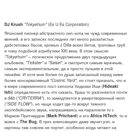
DJ Krush
"Tokyøhum"
(Es U Es Corporation)
Японский пионер абстрактного хип-хопа не чужд современных
веяний, в его записях последних лет много раскатистых
дабстеповых басов, хромых J Dilla-вских битов, трэповых труб
и тому подобной атрибутики XXI века. В этом смысле
"Tokyøhum"
– логическое продолжение двух предыдущих
альбомов,
"Tickster"
и
"Saisei"
, и смотрится самым мрачным,
самым экспериментальным, да и просто лучшим в этой
линейке. И хотя мне более по душе записанный перед ними
более консервативный
"Cosmic Yard"
, но стоит признать, что и
в мире современного пост-хипхопа Хидеаки Иши (
Hideaki
Ishi
) определенно есть что сказать. Краш то разгоняется почти
в d&b (
"CRYTERRA"
), то замедляется в умиротворенный чилл
(
"SIDE FLOW"
), но чаще ходит где-то вокруг темного
околобейсового звука, напрашиваясь на параллели то с
Марком Притчардом (
Mark Pritchard
) и его
Africa HiTech
, то и
вовсе с
The Bug
. В трех композициях даже звучит рэп, и
картины там совсем не портит, особенно когда читают на