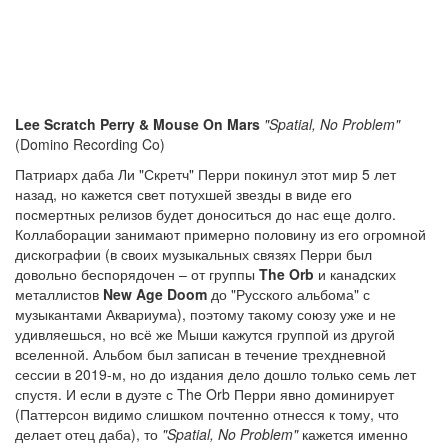
Lee Scratch Perry & Mouse On Mars
"Spatial, No Problem"
(Domino Recording Co)
Патриарх даба Ли "Скретч" Перри покинул этот мир 5 лет
назад, но кажется свет потухшей звезды в виде его
посмертных релизов будет доноситься до нас еще долго.
Коллаборации занимают примерно половину из его огромной
дискографии (в своих музыкальных связях Перри был
довольно беспорядочен – от группы
The Orb
и канадских
металлистов
New Age Doom
до "Русского альбома" с
музыкантами Аквариума), поэтому такому союзу уже и не
удивляешься, но всё же Мыши кажутся группой из другой
вселенной. Альбом был записан в течение трехдневной
сессии в 2019-м, но до издания дело дошло только семь лет
спустя. И если в дуэте с The Orb Перри явно доминирует
(Паттерсон видимо слишком почтенно отнесся к тому, что
делает отец даба), то
"Spatial, No Problem"
кажется именно