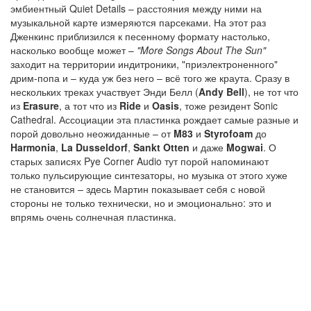
эмбиентный Quiet Details – расстояния между ними на
музыкальной карте измеряются парсеками. На этот раз
Дженкинс приблизился к песенному формату настолько,
насколько вообще может –
"More Songs About The Sun"
заходит на территории индитроники, "приэлектроненного"
дрим-попа и – куда уж без него – всё того же краута. Сразу в
нескольких треках участвует Энди Белл (
Andy Bell
), не тот что
из
Erasure
, а тот что из
Ride
и
Oasis
, тоже резидент Sonic
Cathedral. Ассоциации эта пластинка рождает самые разные и
порой довольно неожиданные – от
M83
и
Styrofoam
до
Harmonia
,
La Dusseldorf
,
Sankt Otten
и даже
Mogwai
. О
старых записях Pye Corner Audio тут порой напоминают
только пульсирующие синтезаторы, но музыка от этого хуже
не становится – здесь Мартин показывает себя с новой
стороны не только технически, но и эмоционально: это и
впрямь очень солнечная пластинка.