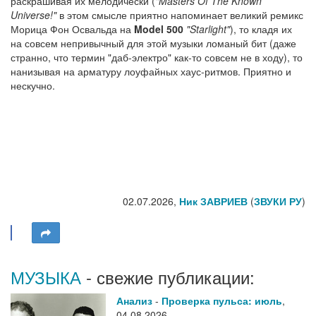
раскрашивая их мелодически (
"Masters Of The Known
Universe!"
в этом смысле приятно напоминает великий ремикс
Морица Фон Освальда на
Model 500
"Starlight"
), то кладя их
на совсем непривычный для этой музыки ломаный бит (даже
странно, что термин "даб-электро" как-то совсем не в ходу), то
нанизывая на арматуру лоуфайных хаус-ритмов. Приятно и
нескучно.
02.07.2026,
Ник ЗАВРИЕВ
(
ЗВУКИ РУ
)
МУЗЫКА
- свежие публикации:
Анализ
-
Проверка пульса: июль
,
04.08.2026