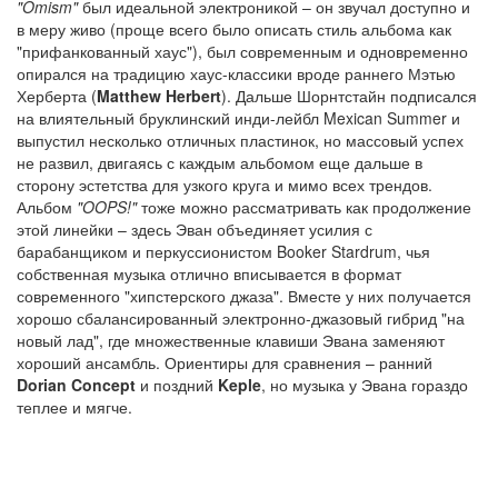
"Omism"
был идеальной электроникой – он звучал доступно и
в меру живо (проще всего было описать стиль альбома как
"прифанкованный хаус"), был современным и одновременно
опирался на традицию хаус-классики вроде раннего Мэтью
Херберта (
Matthew Herbert
). Дальше Шорнтстайн подписался
на влиятельный бруклинский инди-лейбл Mexican Summer и
выпустил несколько отличных пластинок, но массовый успех
не развил, двигаясь с каждым альбомом еще дальше в
сторону эстетства для узкого круга и мимо всех трендов.
Альбом
"OOPS!"
тоже можно рассматривать как продолжение
этой линейки – здесь Эван объединяет усилия с
барабанщиком и перкуссионистом Booker Stardrum, чья
собственная музыка отлично вписывается в формат
современного "хипстерского джаза". Вместе у них получается
хорошо сбалансированный электронно-джазовый гибрид "на
новый лад", где множественные клавиши Эвана заменяют
хороший ансамбль. Ориентиры для сравнения – ранний
Dorian Concept
и поздний
Keple
, но музыка у Эвана гораздо
теплее и мягче.