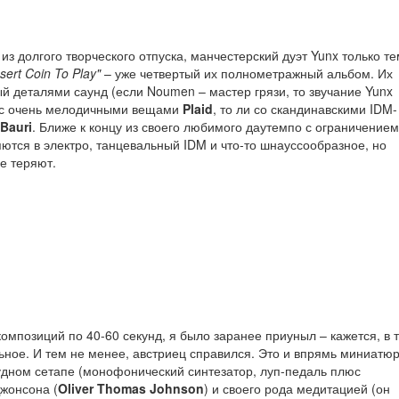
з долгого творческого отпуска, манчестерский дуэт Yunx только те
nsert Coin To Play"
– уже четвертый их полнометражный альбом. Их
деталями саунд (если Noumen – мастер грязи, то звучание Yunx
и с очень мелодичными вещами
Plaid
, то ли со скандинавскими IDM-
Bauri
. Ближе к концу из своего любимого даутемпо с ограничением
яются в электро, танцевальный IDM и что-то шнауссообразное, но
е теряют.
 композиций по 40-60 секунд, я было заранее приуныл – кажется, в 
ьное. И тем не менее, австриец справился. Это и впрямь миниатю
удном сетапе (монофонический синтезатор, луп-педаль плюс
жонсона (
Oliver Thomas Johnson
) и своего рода медитацией (он