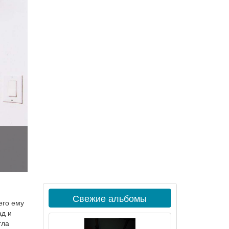
Свежие альбомы
его ему
ад и
гла