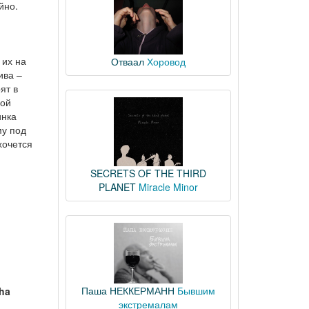
йно.
 их на
Отваал
Хоровод
ива –
ят в
ной
инка
му под
хочется
SECRETS OF THE THIRD
PLANET
Miracle Minor
Паша НЕККЕРМАНН
Бывшим
ha
экстремалам