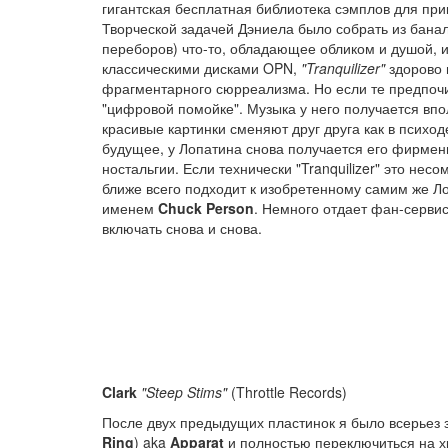
гигантская бесплатная библиотека сэмплов для при
Творческой задачей Дэниела было собрать из бан
переборов) что-то, обладающее обликом и душой, и
классическими дисками OPN,
"Tranquilizer"
здорово
фрагментарного сюрреализма. Но если те предпочи
"цифровой помойке". Музыка у него получается впо
красивые картинки сменяют друг друга как в психод
будущее, у Лопатина снова получается его фирме
ностальгии. Если технически "Tranquilizer" это не
ближе всего подходит к изобретенному самим же Л
именем
Chuck Person
. Немного отдает фан-сервис
включать снова и снова.
Clark
"Steep Stims"
(Throttle Records)
После двух предыдущих пластинок я было всерьез 
Ring
) aka
Apparat
и полностью переключиться на х