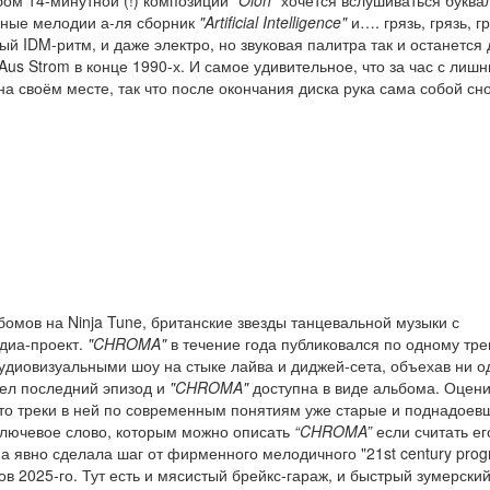
чные мелодии а-ля сборник
"Artificial Intelligence"
и…. грязь, грязь, гр
й IDM-ритм, и даже электро, но звуковая палитра так и останется 
Aus Strom в конце 1990-х. И самое удивительное, что за час с лиш
 на своём месте, так что после окончания диска рука сама собой сн
омов на Ninja Tune, британские звезды танцевальной музыки с
диа-проект.
"CHROMA"
в течение года публиковался по одному трек
удиовизуальными шоу на стыке лайва и диджей-сета, объехав ни о
шел последний эпизод и
"CHROMA"
доступна в виде альбома. Оцени
-то треки в ней по современным понятиям уже старые и поднадоев
 Ключевое слово, которым можно описать
“CHROMA”
если считать ег
а явно сделала шаг от фирменного мелодичного "21st century prog
ов 2025-го. Тут есть и мясистый брейкс-гараж, и быстрый зумерский