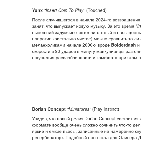
Yunx
"Insert Coin To Play"
(Touched)
После случившегося в начале 2024-го возвращения и
занят, что выпускает новую музыку. За это время
"I
нынешний задумчиво-интеллигентный и насыщенный 
напротив кристально чистое) можно сравнить то л
меланхоликами начала 2000-х вроде
Bolderdash
и
скорости в 90 ударов в минуту манкунианцы разгон
ощущения расслабленности и комфорта при этом н
Dorian Concept
“Miniatures”
(Play Instinct)
Увидев, что новый релиз Dorian Concept состоит из
формате вообще очень сложно сочинить что-то дел
яркие и емкие пьесы, записанные на намеренно ск
ревербератор). Подобный опыт стал для Оливера Д