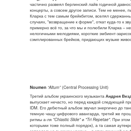
частично развеял берлинский лайв годичной давнос
концерты, а совсем другое записи. Тем не менее, п
Кларка с тем самым брейкбитом, вселял сдержанный
случаях, "возвращение к форме", откат куда-то к 
примерно всё то, за что мы и полюбили Кларка – н
нелогичными мелодиями, короткие эмбиент-зарисовки
сэмплированных брейков, придающих музыке живос
Noumen
“Altum”
(Central Processing Unit)
Третий альбом украинского музыканта
Андрея Вез
выпускает нечасто, но перед каждой следующей при
IDM. Его дебютный альбом звучал энергично до тан
темную чащу цифрового авангарда, третий же прощ
ритмы а-ля
"Chiastic Slide"
и
"Tri Repetae"
. При этом
которыми тоже полный порядок), а та самая аутекр
запредельно высоком уровне – в открывающей альб