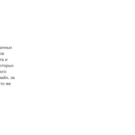
начных
ов
та и
которых
ого
зайн, за
 то же