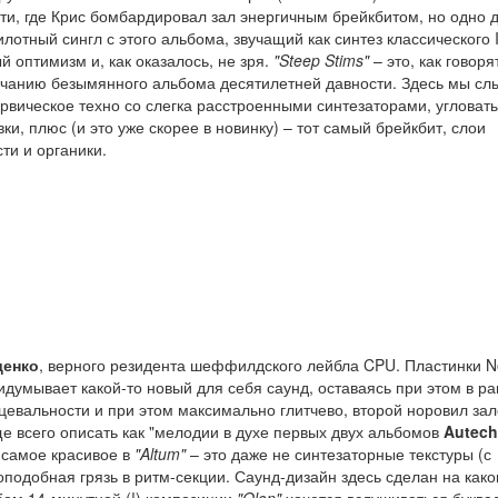
ти, где Крис бомбардировал зал энергичным брейкбитом, но одно 
илотный сингл с этого альбома, звучащий как синтез классического
 оптимизм и, как оказалось, не зря.
"Steep Stims"
– это, как говоря
звучанию безымянного альбома десятилетней давности. Здесь мы с
ервическое техно со слегка расстроенными синтезаторами, угловат
, плюс (и это уже скорее в новинку) – тот самый брейкбит, слои
ти и органики.
денко
, верного резидента шеффилдского лейбла CPU. Пластинки 
думывает какой-то новый для себя саунд, оставаясь при этом в р
цевальности и при этом максимально глитчево, второй норовил зал
е всего описать как "мелодии в духе первых двух альбомов
Autech
 самое красивое в
"Altum"
– это даже не синтезаторные текстуры (с
оподобная грязь в ритм-секции. Саунд-дизайн здесь сделан на како
ом 14-минутной (!) композиции
"Olon"
хочется вслушиваться буква