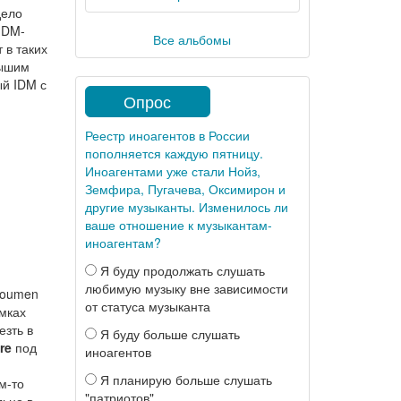
дело
 IDM-
Все альбомы
т в таких
лышим
ый IDM с
Опрос
Реестр иноагентов в России
пополняется каждую пятницу.
Иноагентами уже стали Нойз,
Земфира, Пугачева, Оксимирон и
другие музыканты. Изменилось ли
ваше отношение к музыкантам-
иноагентам?
Я буду продолжать слушать
любимую музыку вне зависимости
Noumen
от статуса музыканта
амках
езть в
Я буду больше слушать
re
под
иноагентов
Я планирую больше слушать
м-то
"патриотов"
льно в