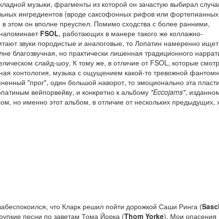
кладной музыки, фрагменты из которой он зачастую выбирал случа
альных ингредиентов (вроде саксофонных рифов или фортепианных
 в этом он вполне преуспел. Помимо сходства с более ранними,
 напоминает
FSOL
, работающих в манере такого же коллажно-
тают звуки породистые и аналоговые, то Лопатин намеренно ищет
лне благозвучная, но практически лишенная традиционного наррат
елическом слайд-шоу. К тому же, в отличие от FSOL, которые смотр
нная хонтология, музыка с ощущением какой-то тревожной фантом
сомненный "прог", один большой наворот, то эмоционально эта пласт
опатиным вейпорвейву, и конкретно к альбому
"Eccojams"
, изданно
ом, но именно этот альбом, в отличие от нескольких предыдущих, 
забеспокоился, что Кларк решил пойти дорожкой Саши Ринга (
Sasc
рупкие песни по заветам Тома Йорка (
Thom Yorke
). Мои опасения