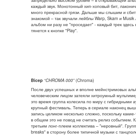
каждый звук. Монотонный хип-хоповый бит, лакони
много прекрасной грязи. Дальше мы слышим и сбиты
знакомой – так звучали лейблы Warp, Skam и Musik 
альбом ни разу не "проседает" - каждый трек здесь
тянется к кнопке "Play".
Bicep
“CHROMA 000”
(Chroma)
После двух успешных и вполне мейнстримовых альб
человеческим лицом затеяли хитроумный мультиме
это время группа колесила по миру с гибридными а
крупный фестиваль. Теперь в сериале наконец вы
запись целиком несколько сложно, поскольку какие
в общем это не повод не считать релиз событием.
третьим лонг-плеем коллектива – "неровный". Групп
breaks" в сторону более типичной музыки с танцпол