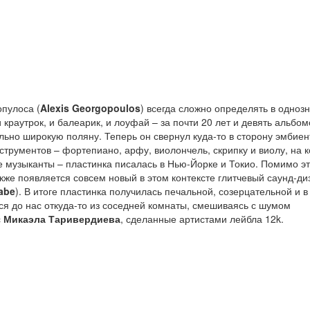
опулоса (
Alexis Georgopoulos
) всегда сложно определять в одноз
 краутрок, и балеарик, и лоуфай – за почти 20 лет и девять альбом
льно широкую поляну. Теперь он свернул куда-то в сторону эмбиен
рументов – фортепиано, арфу, виолончель, скрипку и виолу, на 
е музыканты – пластинка писалась в Нью-Йорке и Токио. Помимо эт
акже появляется совсем новый в этом контексте глитчевый саунд-ди
abe
). В итоге пластинка получилась печальной, созерцательной и в
ся до нас откуда-то из соседней комнаты, смешиваясь с шумом
с
Микаэла Таривердиева
, сделанные артистами лейбла 12k.