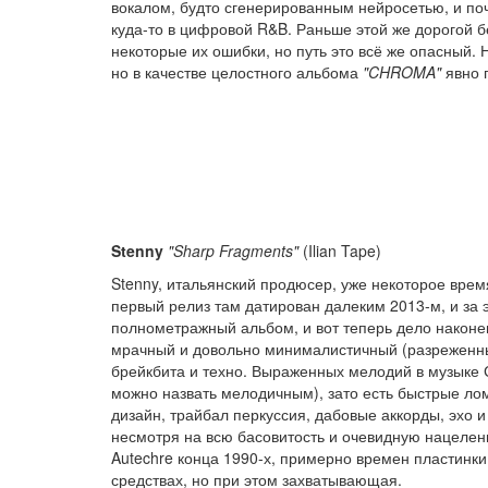
вокалом, будто сгенерированным нейросетью, и поч
куда-то в цифровой R&B. Раньше этой же дорогой 
некоторые их ошибки, но путь это всё же опасный. 
но в качестве целостного альбома
"CHROMA"
явно 
Stenny
"Sharp Fragments"
(Ilian Tape)
Stenny, итальянский продюсер, уже некоторое врем
первый релиз там датирован далеким 2013-м, и за 
полнометражный альбом, и вот теперь дело наконец
мрачный и довольно минималистичный (разреженный
брейкбита и техно. Выраженных мелодий в музыке
можно назвать мелодичным), зато есть быстрые лом
дизайн, трайбал перкуссия, дабовые аккорды, эхо 
несмотря на всю басовитость и очевидную нацелен
Autechre конца 1990-х, примерно времен пластинк
средствах, но при этом захватывающая.