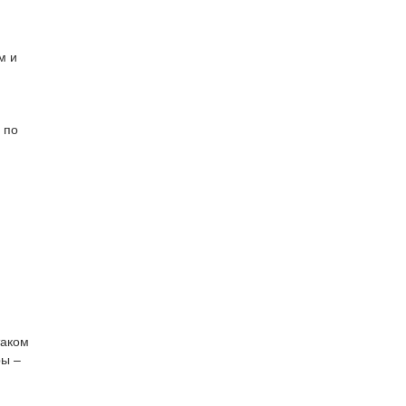
м и
 по
таком
ры –