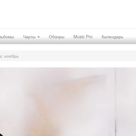
льбомы
Чарты
Обзоры
Music Pro
Календарь
а: ноябрь