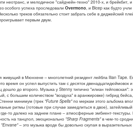
ти неотранс, и мелодичное "сайдчейн-техно" 2010-х, и брейкбит, и
без особого успеха проследовали
Overmono
, и Bicep как будто учли
Несколько треков обязательно стоит забрать себе в диджейский пле
проигрывает первым двум.
я живущий в Мюнхене – многолетний резидент лейбла Ilian Tape. Е
это время он успел выпустить там с десяток двенадцатидюймовок и
 дошло до второго. Музыка у Stenny типично "илиан тейповская": э
, с большим количеством "воздуха" в аранжировке) гибрид бейса,
 Стенни минимум (трек
"Future Spells"
по меркам этого альбома впо
аные ритмы (готовые при случае замедлиться в двое), затейливый
и где-то далеко на заднем плане – атмосферные эмбиент-текстуры.
ность на танцпол, эмоционально
"Sharp Fragments"
в чем-то сродн
и
"Envane"
– это музыка вроде бы довольно скупая в выразительных