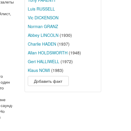
Tony PARENTI
 залеты
Luis RUSSELL
йлист,
Vic DICKENSON
Norman GRANZ
Abbey LINCOLN
(1930)
Charlie HADEN
(1937)
Allan HOLDSWORTH
(1948)
Geri HALLIWELL
(1972)
Klaus NOMI
(1983)
го
Добавить факт
 один
то
лне
 саунд-
 Но
и