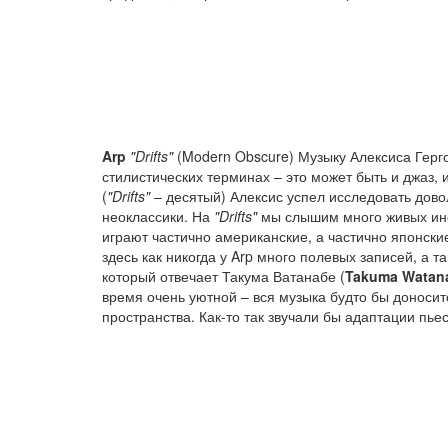
Arp
"Drifts"
(Modern Obscure) Музыку Алексиса Герг
стилистических терминах – это может быть и джаз, и
(
"Drifts"
– десятый) Алексис успел исследовать дово
неоклассики. На
"Drifts"
мы слышим много живых инст
играют частично американские, а частично японски
здесь как никогда у Arp много полевых записей, а т
который отвечает Такума Ватанабе (
Takuma Watan
время очень уютной – вся музыка будто бы доносит
пространства. Как-то так звучали бы адаптации пье