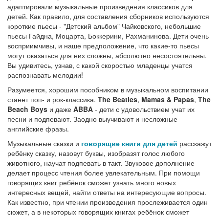
адаптировали музыкальные произведения классиков для
детей. Как правило, для составления сборников используются
короткие пьесы - "Детский альбом" Чайковского, небольшие
пьесы Гайдна, Моцарта, Боккерини, Рахманинова. Дети очень
восприимчивы, и наше предположение, что какие-то пьесы
могут оказаться для них сложны, абсолютно несостоятельны.
Вы удивитесь, узнав, с какой скоростью младенцы учатся
распознавать мелодии!
Разумеется, хорошим пособником в музыкальном воспитании
станет поп- и рок-классика.
The Beatles
,
Mamas & Papas
,
The
Beach Boys
и даже
ABBA
- дети с удовольствием учат их
песни и подпевают. Заодно выучивают и несложные
английские фразы.
Музыкальные сказки и
говорящие книги для детей
расскажут
ребёнку сказку, назовут буквы, изобразят голос любого
животного, научат подпевать в такт. Звуковое дополнение
делает процесс чтения более увлекательным. При помощи
говорящих книг ребёнок сможет узнать много новых
интересных вещей, найти ответы на интересующие вопросы.
Как известно, при чтении произведения прослеживается один
сюжет, а в некоторых говорящих книгах ребёнок сможет