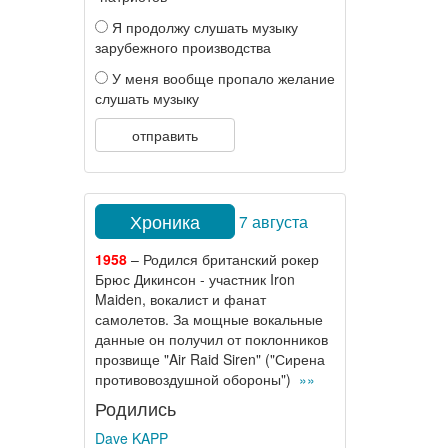
Я продолжу слушать музыку
зарубежного производства
У меня вообще пропало желание
слушать музыку
отправить
Хроника
7 августа
1958
– Родился британский рокер
Брюс Дикинсон - участник Iron
Maiden, вокалист и фанат
самолетов. За мощные вокальные
данные он получил от поклонников
прозвище "Air Raid Siren" ("Сирена
противовоздушной обороны")
»»
Родились
Dave KAPP