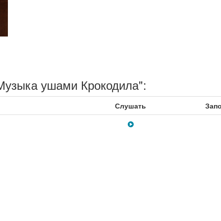
Музыка ушами Крокодила":
Слушать
Зап