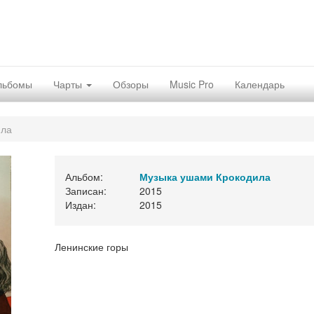
льбомы
Чарты
Обзоры
Music Pro
Календарь
ила
Альбом:
Музыка ушами Крокодила
Записан:
2015
Издан:
2015
Ленинские горы