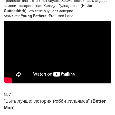
Трейнспоттинг". В "28 лет спустя: Храме костей" шотландцев
заменит оскароносная Хильдур Гуднадоттир (
Hildur
Guðnadóttir
), что тоже внушает доверие.
Момент:
Young Fathers
"Promised Land"
№7
"Быть лучше: История Робби Уильямса" (
Better
)
Man