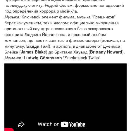
голливудскую элиту. Редкий фильм, формально попадающий
под определения хоррора
и
мюзикла.
Музыка:
Ключевой элемент фильма, музыка "Грешников"
берет как умением, так и числом: официально выпущены и
оригинальный саундтрек освоившего блюз оскаровского
фаворита Людвига Йоранссона, и песенный альбом-
компаньон, где поют и занятые в фильме актеры (включая, на
минуточку,
Бадди Гая
!), и артисты в диапазоне от Джеймса
Блейка (
James Blake
) до Бриттани Хауард (
Brittany Howard
).
Момент:
Ludwig Göransson
"Smokestack Twins"