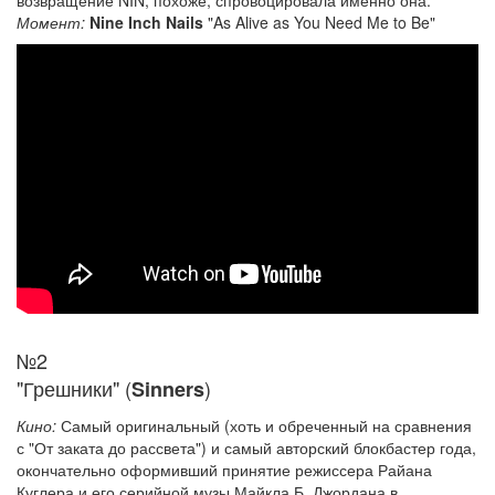
возвращение NIN, похоже, спровоцировала именно она.
Момент:
Nine Inch Nails
"As Alive as You Need Me to Be"
№2
"Грешники" (
)
Sinners
Кино:
Самый оригинальный (хоть и обреченный на сравнения
с "От заката до рассвета") и самый авторский блокбастер года,
окончательно оформивший принятие режиссера Райана
Куглера и его серийной музы Майкла Б. Джордана в