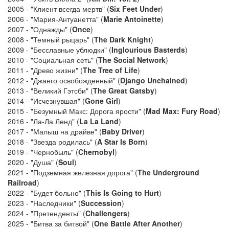
2005 - "Клиент всегда мертв" (
Six Feet Under
)
2006 - "Мария-Антуанетта" (
Marie Antoinette
)
2007 - "Однажды" (
Once
)
2008 - "Темный рыцарь" (
The Dark Knight
)
2009 - "Бесславные ублюдки" (
Inglourious Basterds
)
2010 - "Социальная сеть" (
The Social Network
)
2011 - "Древо жизни" (
The Tree of Life
)
2012 - "Джанго освобожденный" (
Django Unchained
)
2013 - "Великий Гэтсби" (
The Great Gatsby
)
2014 - "Исчезнувшая" (
Gone Girl
)
2015 - "Безумный Макс: Дорога ярости" (
Mad Max: Fury Road
)
2016 - "Ла-Ла Ленд" (
La La Land
)
2017 - "Малыш на драйве" (
Baby Driver
)
2018 - "Звезда родилась" (
A Star Is Born
)
2019 - "Чернобыль" (
Chernobyl
)
2020 - "Душа" (
Soul
)
2021 - "Подземная железная дорога" (
The Underground
Railroad
)
2022 - "Будет больно" (
This Is Going to Hurt
)
2023 - "Наследники" (
Succession
)
2024 - "Претенденты" (
Challengers
)
2025 - "Битва за битвой" (
One Battle After Another
)