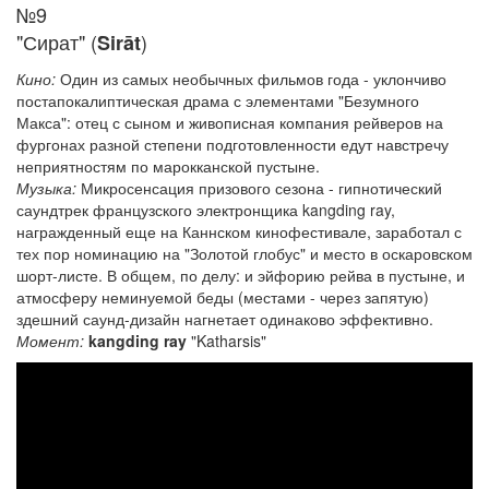
№9
"Сират" (
)
Sirāt
Кино:
Один из самых необычных фильмов года - уклончиво
постапокалиптическая драма с элементами "Безумного
Макса": отец с сыном и живописная компания рейверов на
фургонах разной степени подготовленности едут навстречу
неприятностям по марокканской пустыне.
Музыка:
Микросенсация призового сезона - гипнотический
саундтрек французского электронщика kangding ray,
награжденный еще на Каннском кинофестивале, заработал с
тех пор номинацию на "Золотой глобус" и место в оскаровском
шорт-листе. В общем, по делу: и эйфорию рейва в пустыне, и
атмосферу неминуемой беды (местами - через запятую)
здешний саунд-дизайн нагнетает одинаково эффективно.
Момент:
kangding ray
"Katharsis"