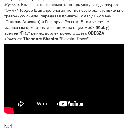
Музыка:
Больше того же самого: теперь уже дважды лауреат
"Эмми" Теодор Шапайро элегантно гнет свою экзистенциально
тревожную линию, передавая приветы Томасу Ньюману
(
Thomas Newman
) и Резнору с Россом. В том числе - с
маршевым оркестром и в напоминающих Моби (
Moby
)
времен "Play" ремиксах электронного дуэта
ODESZA
.
Момент:
Theodore Shapiro
"Elevator Down"
№4