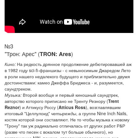
№3
"Трон: Арес" (
)
TRON: Ares
Кино:
На редкость дрянное продолжение дебютировавшей аж
в 1982 году sci-fi-франшизы - с невыносимым Джаредом Лето
в роли нашего недалекого будущего и приблизительно двумя
достоинствами: камео Джеффа Бриджеса - и, разумеется,
саундтреком.
Музыка:
Второй вообще и первый киношный саундтрек,
авторство которого приписано не Тренту Резнору (
Trent
Reznor
) и Аттикусу Россу (
Atticus Ross
), возглавлявшим
итоговый "Целлулоид"
четырежды
, а группе Nine Inch Nails,
костяк которой они составляют. Не то чтобы музыка к новому
"Трону" так уж радикально отличалась от других работ Р&Р
(разве что песен с вокалом тут больше обычного), но