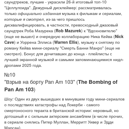
саундтреков, лучшие - украсили 26-й итоговый топ-10
"Целлулоида". Дежурный дисклеймер: рассматривалась
только
официально изданная
музыка к фильмам и сериалам,
которые я смотрел
, из-за чего пришлось
дисквалифицировать, в частности, превосходный джазовый
саундтрек Роба Мазурека (
Rob Mazurek
) к "Вдохновителю"
(еще не вышел) и очередную коллаборацию Ника Кейва (
Nick
Cave
) и Уоррена Эллиса (
Warren Ellis
), музыку к снятому по
роману Кейва мини-сериалу "Смерть Банни Манро" (еще не
смотрел). Бонус для дочитавших до конца - плейлисты с
лучшей экранной музыкой и самыми запоминающимися нидл-
дропами 2025 года.
№10
"Взрыв на борту Pan Am 103" (
The Bombing of
)
Pan Am 103
Шоу:
Один из двух вышедших в минувшем году мини-сериалов
о последствиях катастрофы над Локерби - самого
смертоносного теракта в британской истории: неровный, но
дотошный и с сильным актерским ансамблем (в числе прочих,
в сериале снялись Питер Муллан, Мерритт Уивер и Эдди
Марсан).