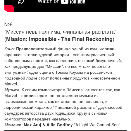
№6
"Миссия невыполнима: Финальная расплата"
(
)
Mission: Impossible - The Final Reckoning
Кино:
Предположительный финал одной из лучших экшн-
франшиз в голливудской истории - слишком увлеченный
собственным лором и, как следствие, не такой безупречный,
как предыдущие две "Миссии", но все ж таки довольно
виртуозный: одна сцена с Томом Крузом на российской
подводной лодке стоит половины продуктов киновселенной
Marvel.
Музыка:
К своим композиторам "Миссия" относится так, как
Marvel - к режиссерам, но на качество музыки их
взаимозаменяемость, как ни странно, не повлияла, и
лироэпический характер "Финальной расплаты" двухчасовой
саундтрек авторства двух годящихся Крузу в сыновья
композиторов передает идеально.
Момент:
Max Aruj & Alfie Godfrey
"A Light We Cannot See"