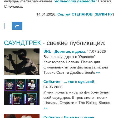
ведущий телеграм-канала
"вольности перевода"
Сергей
Степанов.
14.01.2026,
Сергей СТЕПАНОВ
(
ЗВУКИ РУ
)
САУНДТРЕК
- свежие публикации:
URL
-
Дорогая, я дома
,
17.07.2026
Вышел саундтрек к "Одиссее"
Кристофера Нолана. Песню для
финальных титров фильма записали
Трэвис Скотт и Джеймс Блейк
»»
События
-
... так с музыкой
,
04.06.2026
У чемпионата мира по футболу будет
свой саундтрек. В трек-листе - песни
Шакиры, Стормзи и The Rolling Stones
»»
События
-
Легка на помине
,