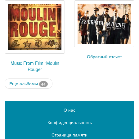
Обратный отсчет
Music From Film "Moulin
Rouge"
Еще альбомы
44
О нас
Конфиденциальность
Страница памяти