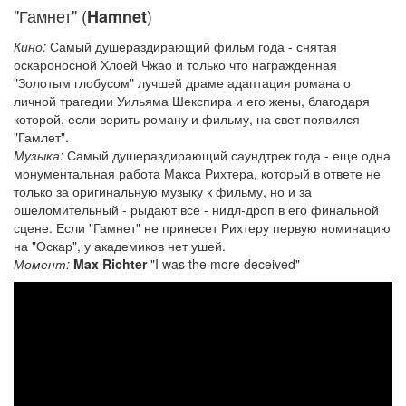
"Гамнет" (
)
Hamnet
Кино:
Самый душераздирающий фильм года - снятая
оскароносной Хлоей Чжао и только что награжденная
"Золотым глобусом" лучшей драме адаптация романа о
личной трагедии Уильяма Шекспира и его жены, благодаря
которой, если верить роману и фильму, на свет появился
"Гамлет".
Музыка:
Самый душераздирающий саундтрек года - еще одна
монументальная работа Макса Рихтера, который в ответе не
только за оригинальную музыку к фильму, но и за
ошеломительный - рыдают все - нидл-дроп в его финальной
сцене. Если "Гамнет" не принесет Рихтеру первую номинацию
на "Оскар", у академиков нет ушей.
Момент:
Max Richter
"I was the more deceived"