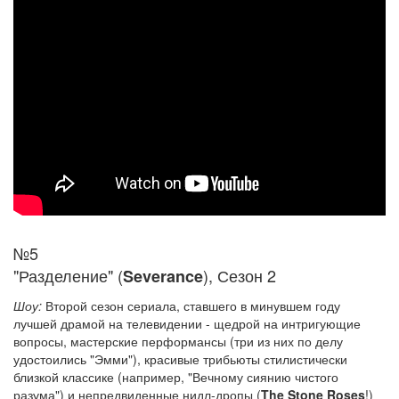
№5
"Разделение" (
), Сезон 2
Severance
Шоу:
Второй сезон сериала, ставшего в минувшем году
лучшей драмой на телевидении - щедрой на интригующие
вопросы, мастерские перформансы (три из них по делу
удостоились "Эмми"), красивые трибьюты стилистически
близкой классике (например, "Вечному сиянию чистого
разума") и непредвиденные нидл-дропы (
The Stone Roses
!)