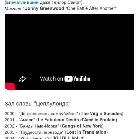
(
впечатливший
даже Тейлор Свифт).
Момент:
Jonny Greenwood
"One Battle After Another"
Зал славы "Целлулоида"
2000 - "Девственницы-самоубийцы" (
The Virgin Suicides
)
2001 - "Амели" (
Le Fabuleux Destin d'Amélie Poulain
)
2002 - "Банды Нью-Йорка" (
Gangs of New York
)
2003 - "Трудности перевода" (
Lost in Translation
)
2004 - "Убить Билла 2" (
Kill Bill: Vol. 2
)