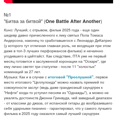
№1
"Битва за битвой" (
)
One Battle After Another
Кино:
Лучший, с отрывом, фильм 2025 года - еще один
шедевр давно причисленного к лику святых Пола Томаса
Андерсона, наконец-то сработавшегося с Леонардо ДиКаприо
(у которого тут отличная главная роль, не входящая при этом
даже в топ-3 лучших перформансов фильма) и нечаянно
угодившего в цайтгайст. Как следствие, ПТА уже не первый
месяц готовится к заслуженной коронации на "Оскаре", где
ему лично светят три статуэтки - после 11 "холостых"
номинаций за 27 лет.
Музыка:
Как и в случае с
итоговой "Прослушкой"
, первое
место итогового "Целлулоида" можно назвать премией по
совокупности заслуг (ведь даже грандиозный саундтрек к
"Нефти" когда-то уступил песням из "Однажды"), а можно не
умалять достоинств Джонни Гринвуда, чей завидный диапазон
- от классики до джаза, от испанской гитары до вообразившего
себя ударными пианино - гарантировал, что у самого лучшего
фильма в 2025 году оказался самый лучший саундтрек