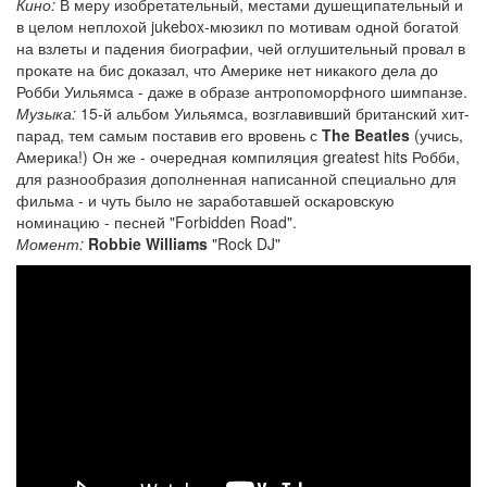
Кино:
В меру изобретательный, местами душещипательный и
в целом неплохой jukebox-мюзикл по мотивам одной богатой
на взлеты и падения биографии, чей оглушительный провал в
прокате на бис доказал, что Америке нет никакого дела до
Робби Уильямса - даже в образе антропоморфного шимпанзе.
Музыка:
15-й альбом Уильямса, возглавивший британский хит-
парад, тем самым поставив его вровень с
The Beatles
(учись,
Америка!) Он же - очередная компиляция greatest hits Робби,
для разнообразия дополненная написанной специально для
фильма - и чуть было не заработавшей оскаровскую
номинацию - песней "Forbidden Road".
Момент:
Robbie Williams
"Rock DJ"