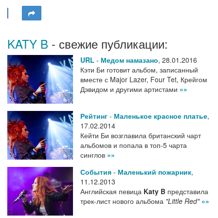
KATY B
- свежие публикации:
URL
-
Медом намазано
,
28.01.2016
Кэти Би готовит альбом, записанный
вместе с Major Lazer, Four Tet, Крейгом
Дэвидом и другими артистами
»»
Рейтинг
-
Маленькое красное платье
,
17.02.2014
Кейти Би возглавила британский чарт
альбомов и попала в топ-5 чарта
синглов
»»
События
-
Маленький пожарник
,
11.12.2013
Английская певица
Katy B
представила
трек-лист нового альбома
"Little Red"
»»