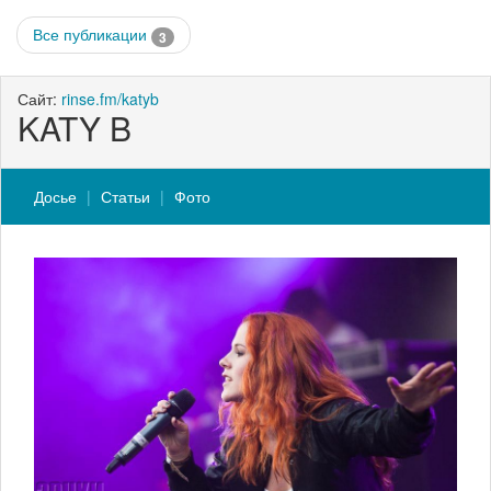
Все публикации
3
Сайт:
rinse.fm/katyb
KATY B
Досье
Статьи
Фото