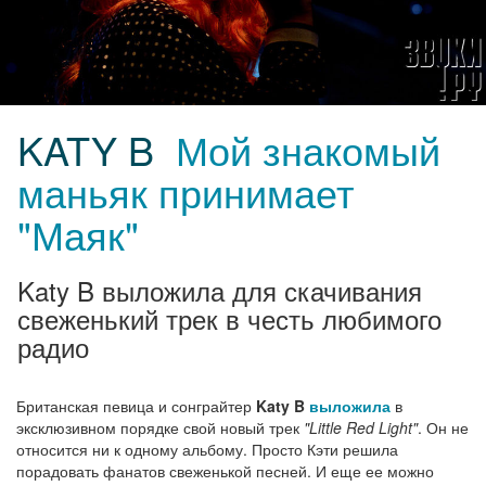
KATY B
Мой знакомый
маньяк принимает
"Маяк"
Katy B выложила для скачивания
свеженький трек в честь любимого
радио
Британская певица и сонграйтер
Katy B
выложила
в
эксклюзивном порядке свой новый трек
"Little Red Light"
. Он не
относится ни к одному альбому. Просто Кэти решила
порадовать фанатов свеженькой песней. И еще ее можно