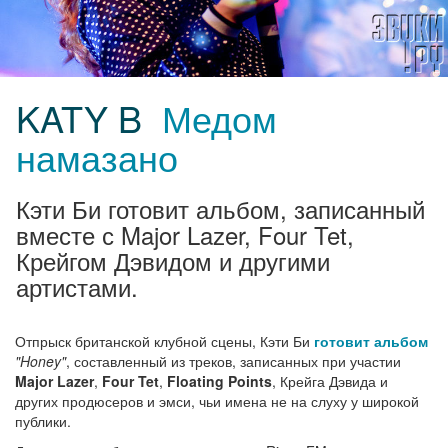
KATY B
Медом
намазано
Кэти Би готовит альбом, записанный
вместе с Major Lazer, Four Tet,
Крейгом Дэвидом и другими
артистами.
Отпрыск британской клубной сцены, Кэти Би
готовит альбом
"Honey"
, составленный из треков, записанных при участии
Major Lazer
,
Four Tet
,
Floating Points
, Крейга Дэвида и
других продюсеров и эмси, чьи имена не на слуху у широкой
публики.