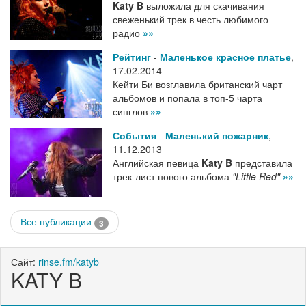
Katy B
выложила для скачивания
свеженький трек в честь любимого
радио
»»
Рейтинг
-
Маленькое красное платье
,
17.02.2014
Кейти Би возглавила британский чарт
альбомов и попала в топ-5 чарта
синглов
»»
События
-
Маленький пожарник
,
11.12.2013
Английская певица
Katy B
представила
трек-лист нового альбома
"Little Red"
»»
Все публикации
3
Сайт:
rinse.fm/katyb
KATY B