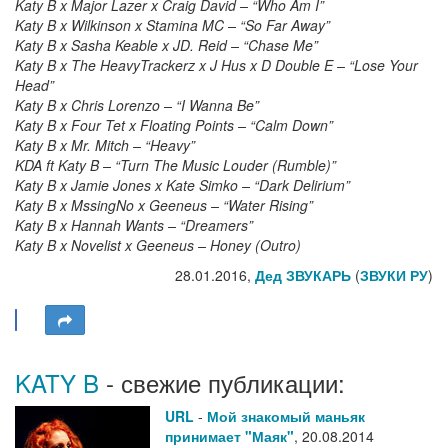
Katy B x Major Lazer x Craig David – “Who Am I”
Katy B x Wilkinson x Stamina MC – “So Far Away”
Katy B x Sasha Keable x JD. Reid – “Chase Me”
Katy B x The HeavyTrackerz x J Hus x D Double E – “Lose Your
Head”
Katy B x Chris Lorenzo – “I Wanna Be”
Katy B x Four Tet x Floating Points – “Calm Down”
Katy B x Mr. Mitch – “Heavy”
KDA ft Katy B – “Turn The Music Louder (Rumble)”
Katy B x Jamie Jones x Kate Simko – “Dark Delirium”
Katy B x MssingNo x Geeneus – “Water Rising”
Katy B x Hannah Wants – “Dreamers”
Katy B x Novelist x Geeneus – Honey (Outro)
28.01.2016,
Дед ЗВУКАРЬ
(
ЗВУКИ РУ
)
KATY B
- свежие публикации:
URL
-
Мой знакомый маньяк
принимает "Маяк"
,
20.08.2014