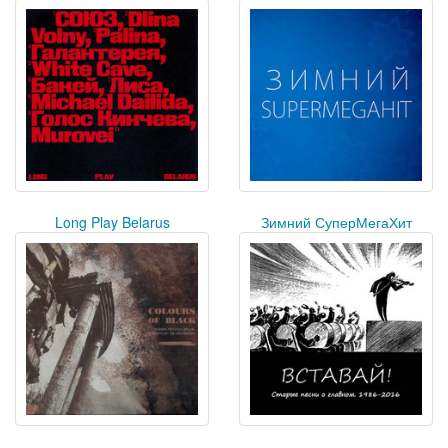
Long Play Belarus
Зимний СуперМегаХит