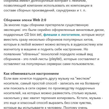
сборника имеют долгосрочный контракт с лейблом,
позволяющий компании использовать их композиции в
составе сборных произведений, саундтреках и т. п.
Сборники эпохи Web 2:0
За многие годы сборники претерпели существенную
эволюцию: это были серийно оформленные виниловые диски,
подарочные CD box set,
флешки с логотипом
, которые могут
вместить сразу несколько сборников популярных хитов,
которые в любой момент можно воткнуть в аудиосистему или
магнитолу в машине и поднять себе настроение. Но
появление "облачных" технологий породило новый вид
сборников - это плей-листы (playlist), которые составляют и
оставляют на популярных серверах сами пользователи.
Как обмениваться настроением
Если вам хочется подарить другу музыку на "жестком"
носителе, самый простой способ - записать ее на болванку
или поискать в сети сервис по производству подарочных
носителей, на которых можно разместить столько музыки,
насколько у вас хватит терпения копировать. Кстати, музыка -
это еще и классный способ выразить без слов чувства,
которые вы испытываете к человеку. Поэтому очень