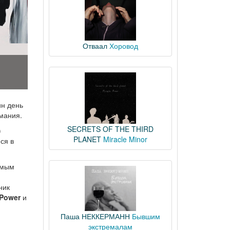
Отваал
Хоровод
ин день
мания.
SECRETS OF THE THIRD
)
PLANET
Miracle Minor
ся в
амым
ник
 Power
и
Паша НЕККЕРМАНН
Бывшим
экстремалам