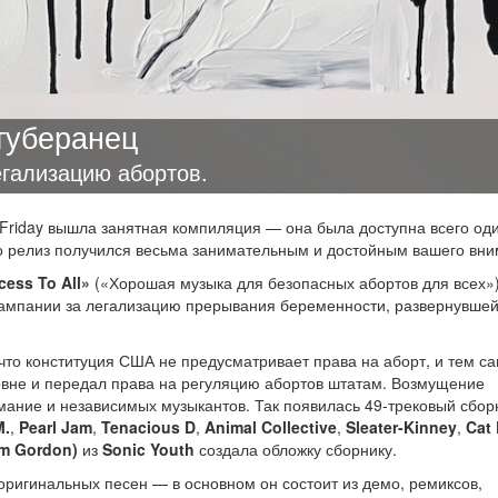
туберанец
гализацию абортов.
riday вышла занятная компиляция — она была доступна всего од
ко релиз получился весьма занимательным и достойным вашего вни
cess To All»
(«Хорошая музыка для безопасных абортов для всех»
кампании за легализацию прерывания беременности, развернувшей
что конституция США не предусматривает права на аборт, и тем с
вне и передал права на регуляцию абортов штатам. Возмущение
мание и независимых музыкантов. Так появилась 49-трековый сбор
M.
,
Pearl Jam
,
Tenacious D
,
Animal Collective
,
Sleater-Kinney
,
Cat
m Gordon)
из
Sonic Youth
создала обложку сборнику.
 оригинальных песен — в основном он состоит из демо, ремиксов,