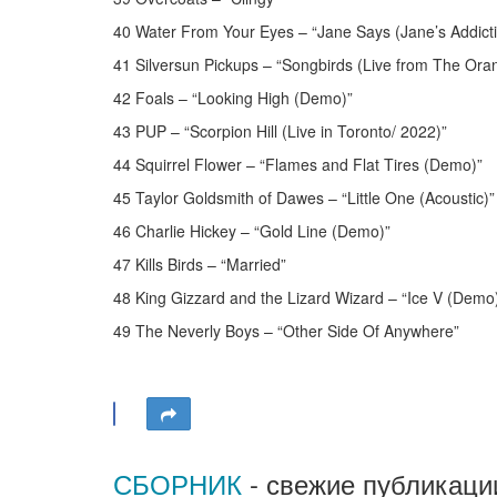
40 Water From Your Eyes – “Jane Says (Jane’s Addict
41 Silversun Pickups – “Songbirds (Live from The Ora
42 Foals – “Looking High (Demo)”
43 PUP – “Scorpion Hill (Live in Toronto/ 2022)”
44 Squirrel Flower – “Flames and Flat Tires (Demo)”
45 Taylor Goldsmith of Dawes – “Little One (Acoustic)”
46 Charlie Hickey – “Gold Line (Demo)”
47 Kills Birds – “Married”
48 King Gizzard and the Lizard Wizard – “Ice V (Demo
49 The Neverly Boys – “Other Side Of Anywhere”
СБОРНИК
- свежие публикаци