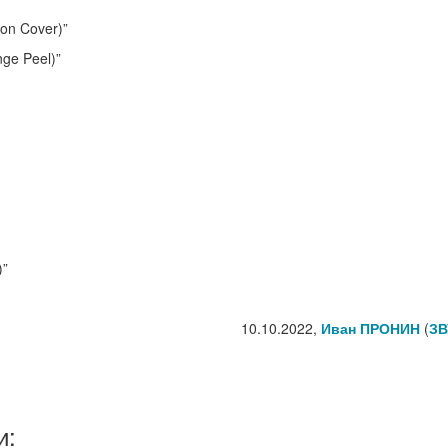
ion Cover)”
nge Peel)”
)”
10.10.2022,
Иван ПРОНИН
(
ЗВ
и: