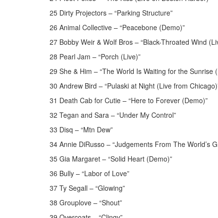
25 Dirty Projectors – “Parking Structure”
26 Animal Collective – “Peacebone (Demo)”
27 Bobby Weir & Wolf Bros – “Black-Throated Wind (Live
28 Pearl Jam – “Porch (Live)”
29 She & Him – “The World Is Waiting for the Sunrise
30 Andrew Bird – “Pulaski at Night (Live from Chicago)
31 Death Cab for Cutie – “Here to Forever (Demo)”
32 Tegan and Sara – “Under My Control”
33 Disq – “Mtn Dew”
34 Annie DiRusso – “Judgements From The World’s G
35 Gia Margaret – “Solid Heart (Demo)”
36 Bully – “Labor of Love”
37 Ty Segall – “Glowing”
38 Grouplove – “Shout”
39 Overcoats – “Clingy”