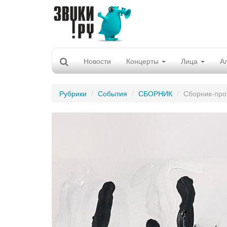
Новости
Концерты
Лица
А
Рубрики
События
СБОРНИК
Сборник-про