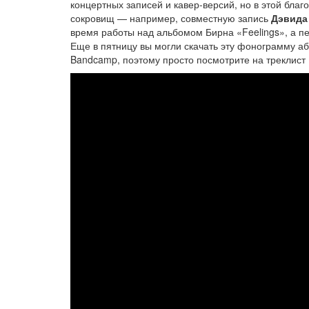
концертных записей и кавер-версий, но в этой бла
сокровищ — например, совместную запись
Дэвида 
время работы над альбомом Бирна «Feelings», а п
Еще в пятницу вы могли скачать эту фонограмму а
Bandcamp, поэтому просто посмотрите на треклист