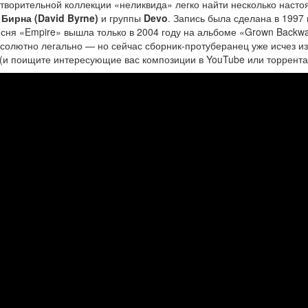
готворительной коллекции «неликвида» легко найти несколько наст
Бирна (David Byrne)
и группы
Devo
. Запись была сделана в 1997 
есня «Empire» вышла только в 2004 году на альбоме «Grown Backwa
бсолютно легально — но сейчас сборник-протуберанец уже исчез из
 (и поищите интересующие вас композиции в YouTube или торрента