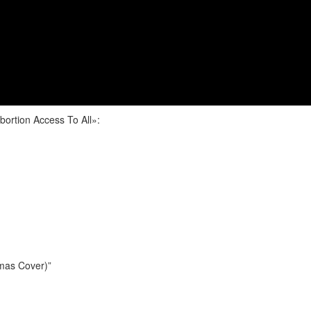
rtion Access To All»:
mas Cover)”