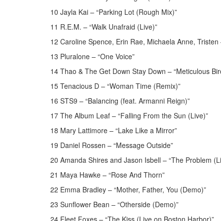
10 Jayla Kai – “Parking Lot (Rough Mix)”
11 R.E.M. – “Walk Unafraid (Live)”
12 Caroline Spence, Erin Rae, Michaela Anne, Triste
13 Pluralone – “One Voice”
14 Thao & The Get Down Stay Down – “Meticulous Bir
15 Tenacious D – “Woman Time (Remix)”
16 STS9 – “Balancing (feat. Armanni Reign)”
17 The Album Leaf – “Falling From the Sun (Live)”
18 Mary Lattimore – “Lake Like a Mirror”
19 Daniel Rossen – “Message Outside”
20 Amanda Shires and Jason Isbell – “The Problem (L
21 Maya Hawke – “Rose And Thorn”
22 Emma Bradley – “Mother, Father, You (Demo)”
23 Sunflower Bean – “Otherside (Demo)”
24 Fleet Foxes – “The Kiss (Live on Boston Harbor)”