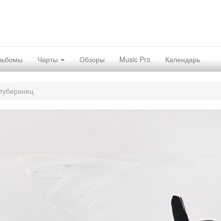
льбомы
Чарты
Обзоры
Music Pro
Календарь
туберанец