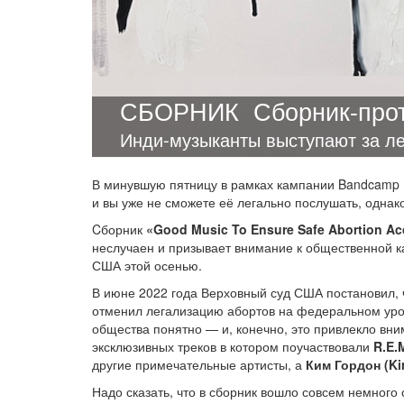
СБОРНИК
Сборник-про
Инди-музыканты выступают за ле
В минувшую пятницу в рамках кампании Bandcamp F
и вы уже не сможете её легально послушать, одна
Cборник
«Good Music To Ensure Safe Abortion Ac
неслучаен и призывает внимание к общественной 
США этой осенью.
В июне 2022 года Верховный суд США постановил, 
отменил легализацию абортов на федеральном уро
общества понятно — и, конечно, это привлекло вни
эксклюзивных треков в котором поучаствовали
R.E.
другие примечательные артисты, а
Ким Гордон (Ki
Надо сказать, что в сборник вошло совсем немного