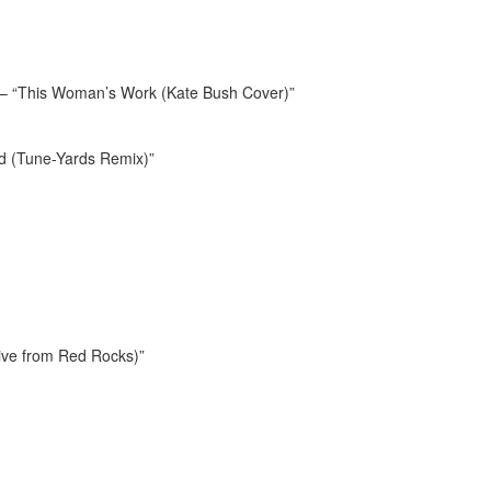
n – “This Woman’s Work (Kate Bush Cover)”
d (Tune-Yards Remix)”
ive from Red Rocks)”