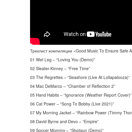
Треклист компиляции «Good Music To Ensure Safe Abo
01 Wet Leg – “Loving You (Demo)”
02 Sleater-Kinney – “Free Time”
03 The Regrettes – “Seashore (Live At Lollapalooza)”
04 Mac DeMarco – “Chamber of Reflection 2”
05 Hand Habits – “Ignorance (Weather Report Cover)”
06 Cat Power – “Song To Bobby (Live 2021)”
07 My Morning Jacket – “Rainbow Power (Timmy Tho
08 David Byrne and Devo – “Empire”
09 Soccer Mommy – “Shotgun (Demo)”