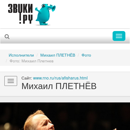
Toggl
naviga
Исполнители
Михаил ПЛЕТНЁВ
Фото
Фото: Михаил Плетнев
Сайт:
www.rno.ru/rus/afisharus.html
Toggle
Михаил ПЛЕТНЁВ
navigation
Previous
Nex