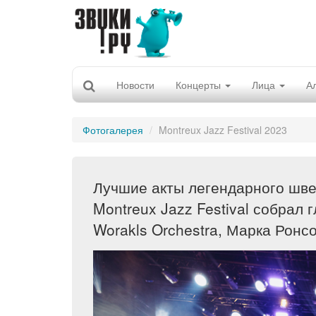
Новости
Концерты
Лица
А
Фотогалерея
Montreux Jazz Festival 2023
Лучшие акты легендарного швей
Montreux Jazz Festival собрал 
Worakls Orchestra, Марка Ронс
Previous