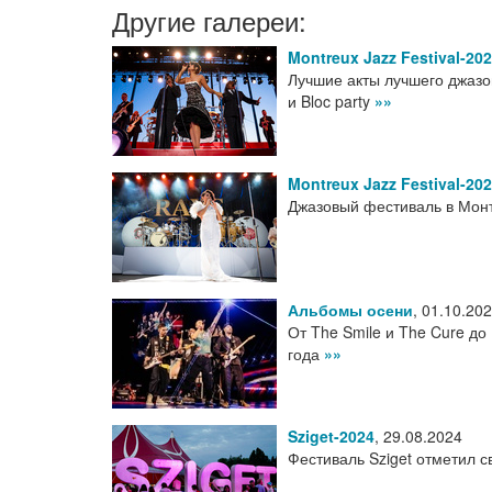
Другие галереи:
Montreux Jazz Festival-20
Лучшие акты лучшего джазов
и Bloc party
»»
Montreux Jazz Festival-20
Джазовый фестиваль в Монт
Альбомы осени
,
01.10.20
От The Smile и The Cure д
года
»»
Sziget-2024
,
29.08.2024
Фестиваль Sziget отметил 