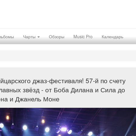
льбомы
Чарты
Обзоры
Music Pro
Календарь
царского джаз-фестиваля! 57-й по счету
главных звёзд - от Боба Дилана и Сила до
она и Джанель Моне
Nex