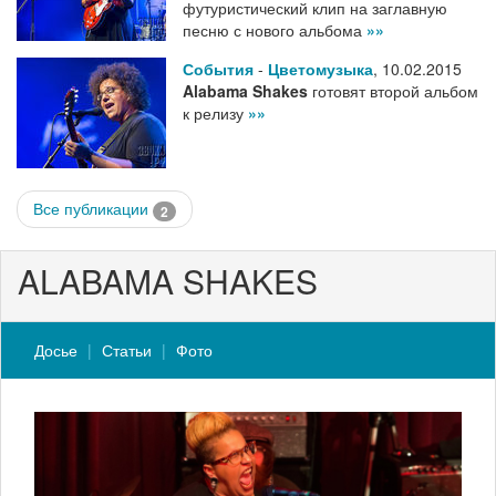
футуристический клип на заглавную
песню с нового альбома
»»
События
-
Цветомузыка
,
10.02.2015
Alabama Shakes
готовят второй альбом
к релизу
»»
Все публикации
2
ALABAMA SHAKES
Досье
Статьи
Фото