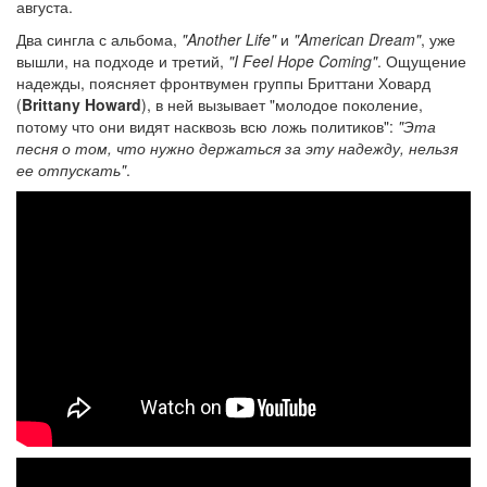
августа.
Два сингла с альбома,
"Another Life"
и
"American Dream"
, уже
вышли, на подходе и третий,
"I Feel Hope Coming"
. Ощущение
надежды, поясняет фронтвумен группы Бриттани Ховард
(
Brittany Howard
), в ней вызывает "молодое поколение,
потому что они видят насквозь всю ложь политиков":
"Эта
песня о том, что нужно держаться за эту надежду, нельзя
ее отпускать"
.