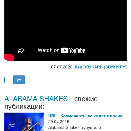
07.07.2026,
Дед ЗВУКАРЬ
(
ЗВУКИ РУ
)
ALABAMA SHAKES
- свежие
публикации:
URL
-
Космонавты не ходят к врачу
,
29.04.2015
Alabama Shakes выпустили