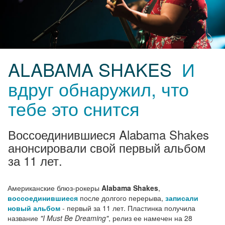
ALABAMA SHAKES
И
вдруг обнаружил, что
тебе это снится
Воссоединившиеся Alabama Shakes
анонсировали свой первый альбом
за 11 лет.
Американские блюз-рокеры
Alabama Shakes
,
воссоединившиеся
после долгого перерыва,
записали
новый альбом
- первый за 11 лет. Пластинка получила
название
"I Must Be Dreaming"
, релиз ее намечен на 28