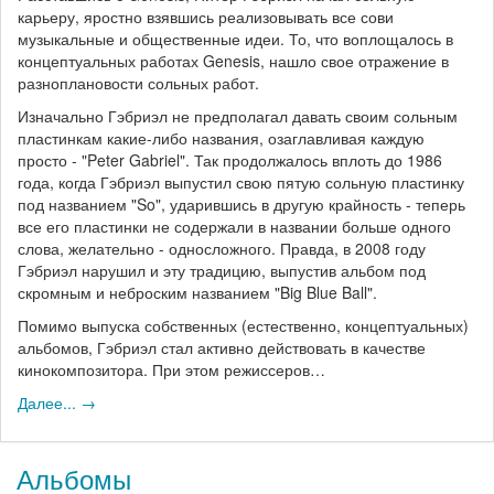
карьеру, яростно взявшись реализовывать все сови
музыкальные и общественные идеи. То, что воплощалось в
концептуальных работах Genesis, нашло свое отражение в
разноплановости сольных работ.
Изначально Гэбриэл не предполагал давать своим сольным
пластинкам какие-либо названия, озаглавливая каждую
просто - "Peter Gabriel". Так продолжалось вплоть до 1986
года, когда Гэбриэл выпустил свою пятую сольную пластинку
под названием "So", ударившись в другую крайность - теперь
все его пластинки не содержали в названии больше одного
слова, желательно - односложного. Правда, в 2008 году
Гэбриэл нарушил и эту традицию, выпустив альбом под
скромным и неброским названием "Big Blue Ball".
Помимо выпуска собственных (естественно, концептуальных)
альбомов, Гэбриэл стал активно действовать в качестве
кинокомпозитора. При этом режиссеров…
Далее... →
Альбомы