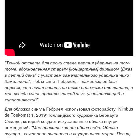
"Точкой отсчета для песни стала партия ударных на том-
томе, вдохновленная старым [концертным] фильмом "Джаз
в летний день" с участием замечательного ударника Чико
Хэмилтона"
, - объясняет Гэбриел, -
"кажется, он был
первым, кто начал играть на томе палочками для литавр, и
мне всегда очень нравился такой звук, успокаивающий и
гипнотический"
.
Для обложки сингла Гэбриел использовал фотоработу "Nimbus
de Toekomst 1, 2019" голландского художника Бернаута
Смилде, который создает искусственные облака внутри
помещений.
"Мне нравится этот образ неба. Облако
внутри - сочетание внешнего и внутреннего миров. Песня,