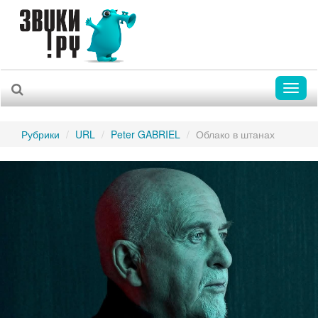
Toggl
naviga
Рубрики
URL
Peter GABRIEL
Облако в штанах