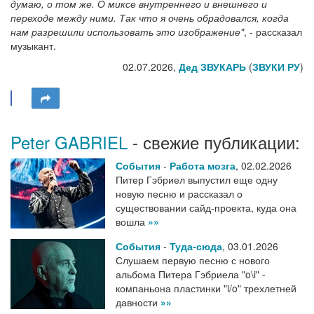
думаю, о том же. О миксе внутреннего и внешнего и
переходе между ними. Так что я очень обрадовался, когда
нам разрешили использовать это изображение"
, - рассказал
музыкант.
02.07.2026,
Дед ЗВУКАРЬ
(
ЗВУКИ РУ
)
Peter GABRIEL
- свежие публикации:
События
-
Работа мозга
,
02.02.2026
Питер Гэбриел выпустил еще одну
новую песню и рассказал о
существовании сайд-проекта, куда она
вошла
»»
События
-
Туда-сюда
,
03.01.2026
Слушаем первую песню с нового
альбома Питера Гэбриела "o\i" -
компаньона пластинки "i/o" трехлетней
давности
»»