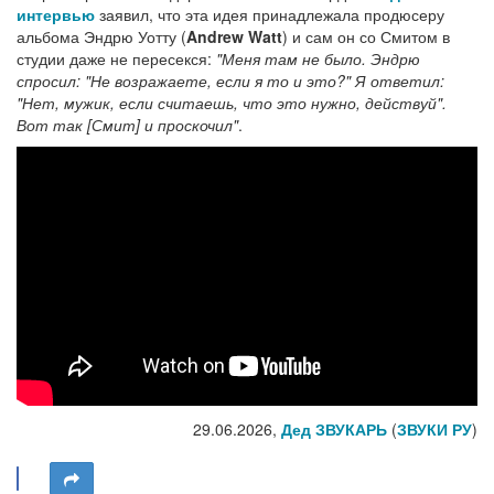
интервью
заявил, что эта идея принадлежала продюсеру
альбома Эндрю Уотту (
Andrew Watt
) и сам он со Смитом в
студии даже не пересекся:
"Меня там не было. Эндрю
спросил: "Не возражаете, если я то и это?" Я ответил:
"Нет, мужик, если считаешь, что это нужно, действуй".
Вот так [Смит] и проскочил"
.
29.06.2026,
Дед ЗВУКАРЬ
(
ЗВУКИ РУ
)