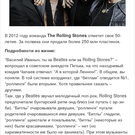
В 2012 году команда
The Rolling Stones
отметит свое 50-
летие. За полвека они продали более 250 млн пластинок.
Подробности из жизни:
“Василий Иваныч, ты за Beatles или за Rolling Stones?” –
вопрошал в советском анекдоте Петька, на что находчивый
комдив Чапаев отвечал: “А в которой Леннон!”. В общем, вы
поняли. В той системе координат, где “битлам” отводится №1,
“роллинги” были вторыми. Хотя правильнее сказать –
другими.
Там, где у Beatles звучал мелодичный поп-рок, Rolling Stones
предпочитали бунтарский ритм-энд-блюз (не путать с ар-эн-
би). “Битлы” очаровывали девушек, “роллинги” пугали
родителей очаровавшихся ими девушек. “Битлы” гладили,
“роллинги” щекотали и покалывали, “битлы” (некоторые из
них) были красавчиками, “роллинги” – нет (но
харизматичности им было не занимать). При этом музыканты