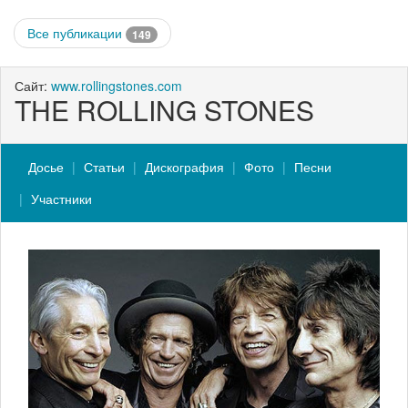
Все публикации
149
Сайт:
www.rollingstones.com
THE ROLLING STONES
Досье
Статьи
Дискография
Фото
Песни
Участники