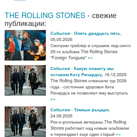
THE ROLLING STONES
- свежие
публикации:
События
-
Опять двадцать пять
,
05.05.2026
Смотрим трейлер и слушаем лид-сингл
25-го альбома The Rolling Stones
"Foreign Tongues"
»»
События
-
Какую планету мы
оставим Киту Ричардсу
,
16.12.2025
The Rolling Stones отменили тур 2026
года - состояние здоровья Кита
Ричардса не позволяет ему выступать
»»
События
-
Темные рыцари
,
24.09.2025
Рок-н-ролльные ветераны The Rolling
Stones работают над новым альбомом
и переиздают еще один старый
»»