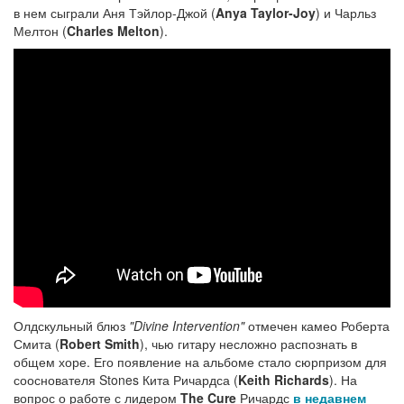
в нем сыграли Аня Тэйлор-Джой (
Anya Taylor-Joy
) и Чарльз
Мелтон (
Charles Melton
).
Олдскульный блюз
"Divine Intervention"
отмечен камео Роберта
Смита (
Robert Smith
), чью гитару несложно распознать в
общем хоре. Его появление на альбоме стало сюрпризом для
сооснователя Stones Кита Ричардса (
Keith Richards
). На
вопрос о работе с лидером
The Cure
Ричардс
в недавнем