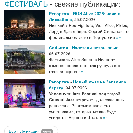
ФЕСТИВАЛЬ
- свежие публикации:
Репортаж
-
NOS Alive 2026: ночи в
Лиссабоне
,
25.07.2026
Ник Кейв, Foo Fighters, Wolf Alice, Pixies,
Лорд и Дэвид Бирн: Сергей Степанов - о
фестивальном лете в Португалии
»»
События
-
Налетели ветры злые
,
06.07.2026
Фестиваль Alien Sound в Неаполе
отменен после того, как рухнула его
главная сцена
»»
Репортаж
-
Новый джаз на Западном
берегу
,
04.07.2026
Vancouver Jazz Festival
под эгидой
Coastal Jazz
встречает долгожданный
ренессанс. Знакомим вас с его
участниками, которых можно будет
увидеть в Европе и Штатах
»»
Все публикации
1929