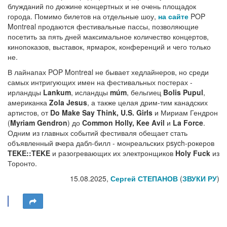
блужданий по дюжине концертных и не очень площадок
города. Помимо билетов на отдельные шоу,
на сайте
POP
Montreal продаются фестивальные пассы, позволяющие
посетить за пять дней максимальное количество концертов,
кинопоказов, выставок, ярмарок, конференций и чего только
не.
В лайнапах POP Montreal не бывает хедлайнеров, но среди
самых интригующих имен на фестивальных постерах -
ирландцы
Lankum
, исландцы
múm
, бельгиец
Bolis Pupul
,
американка
Zola Jesus
, а также целая дрим-тим канадских
артистов, от
Do Make Say Think, U.S. Girls
и Мириам Гендрон
(
Myriam Gendron
) до
Common Holly, Kee Avil
и
La Force
.
Одним из главных событий фестиваля обещает стать
объявленный вчера дабл-билл - монреальских psych-рокеров
TEKE::TEKE
и разогревающих их электронщиков
Holy Fuck
из
Торонто.
15.08.2025,
Сергей СТЕПАНОВ
(
ЗВУКИ РУ
)