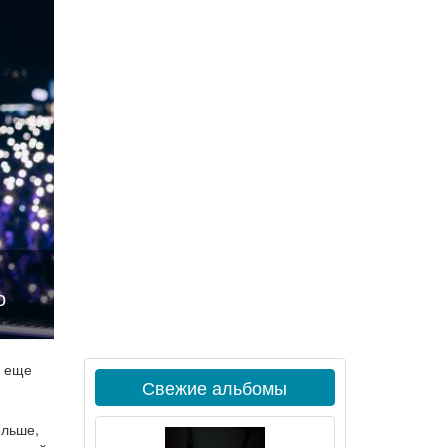
о
, еще
Свежие альбомы
ольше,