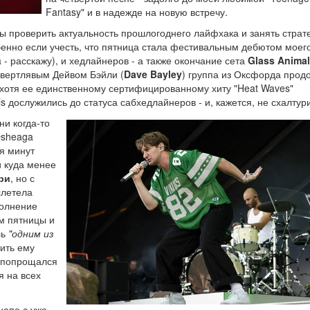
Fantasy" и в надежде на новую встречу.
ы проверить актуальность прошлогоднего лайфхака и занять страт
бенно если учесть, что пятница стала фестивальным дебютом моего
- расскажу), и хедлайнеров - а также окончание сета
Glass Anima
 вертлявым Дейвом Бэйли (
Dave Bayley
) группа из Оксфорда прод
хотя ее единственному сертифицированному хиту "Heat Waves"
s дослужились до статуса сабхедлайнеров - и, кажется, не схалтур
ни когда-то
Osheaga
ся минут
и куда менее
ри
, но с
слетела
полнение
м пятницы и
ль
"одним из
рить ему
s попрощался
я на всех
напе с уже