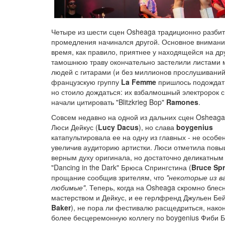
Четыре из шести сцен Osheaga традиционно разбиты
промедления начинался другой. Основное внимание 
время, как правило, приятнее у находящейся на друг
тамошнюю траву окончательно застелили листами ме
людей с гитарами (и без миллионов прослушиваний
французскую группу
La Femme
пришлось подождать 
но стоило дождаться: их взбалмошный электророк с
начали цитировать "Blitzkrieg Bop"
Ramones
.
Совсем недавно на одной из дальних сцен Osheaga
Люси Дейкус (
Lucy Dacus
), но слава
boygenius
катапультировала ее на одну из главных - не особе
увеличив аудиторию артистки. Люси отметила пов
верным духу оригинала, но достаточно деликатным
"Dancing in the Dark" Брюса Спрингстина (
Bruce Sp
прощание сообщив зрителям, что
"некоторые из ва
любимые"
. Теперь, когда на Osheaga скромно блес
мастерством и Дейкус, и ее герлфренд Джульен Бей
Baker
), не пора ли фестивалю расщедриться, након
более бесцеремонную коллегу по boygenius Фиби 