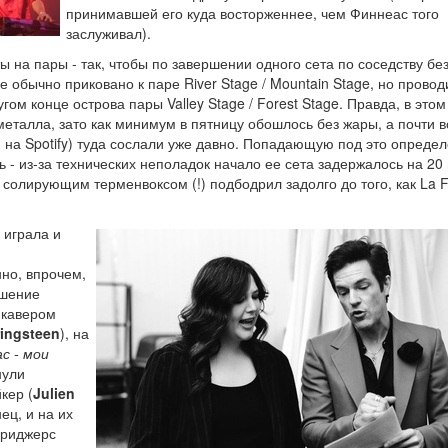
принимавшей его куда восторженнее, чем Финнеас того
заслуживал).
 на пары - так, чтобы по завершении одного сета по соседству бе
обычно приковано к паре River Stage / Mountain Stage, но провод
ом конце острова пары Valley Stage / Forest Stage. Правда, в этом
талла, зато как минимум в пятницу обошлось без жары, а почти в
 на Spotify) туда сослали уже давно. Попадающую под это опреде
- из-за технических неполадок начало ее сета задержалось на 20 
 солирующим терменвоксом (!) подбодрил задолго до того, как La
 играла и
нно, впрочем,
ышение
 кавером
ringsteen
), на
с - мои
нули
кер (
Julien
ец, и на их
Бриджерс