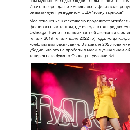
чем мужчин, молодых людей - больше, чем тех, ком
Иначе говоря, давно имеющаяся у фестиваля репута
развязанную президентом США "войну тарифов".
Мое отношение к фестивалю продолжает углублятьс
фестивальным тентом, где из года в год продаются
Osheaga. Ничто не напоминает об эволюции фестив
го, или 2019-го, или даже 2022-го) года, когда к
конфликтами расписаний. В лайнапе 2025 года мне 
убедил, что это не пробелы в моем музыкальном обр
теперешнего букинга Osheaga - условие №1.