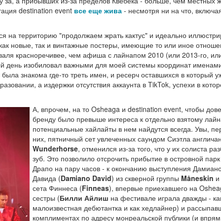
у за, а прибывших из-за пределов Квебека - больше, чем местных 
ция destination event
все еще жива
- несмотря ни на что, включа
я на территорию "продолжаем жрать кактус" и идеально иллюстри
 как новые, так и винтажные постеры, имеющие то или иное отноше
аля красноречивее, чем афиша с лайнапом 2010 (или 2013-го, ил
аждый день изобиловал важными для моей системы координат именам
была знакома где-то треть имен, и ресерч оставшихся в который у
азовании, а издержки отсутствия аккаунта в TikTok, успехи в кото
А, впрочем, на то Osheaga и destination event, чтобы дов
бренду было превыше интереса к отдельно взятому лайна
потенциальные хайлайты в нем найдутся всегда. Увы, пе
них, пятничный сет увлеченных саундом Сиэтла англича
Wunderhorse
, отменился из-за того, что у их солиста ра
зуб. Это позволило отсрочить прибытие в островной пар
Драпо на пару часов - к окончанию выступления Дамиан
Давида (
Damiano David
) из скверной группы
Måneskin
и
сета Финнеса (
Finneas
), впервые приехавшего на Oshea
сестры (
Билли Айлиш
на фестивале играла дважды - ка
малоизвестная дебютантка и как хедлайнер) и рассыпав
комплиментах по адресу монреальской публики (и впрям