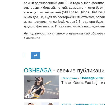
самый вдохновенный для 2025 года выбор фестиваль
отыгравших бодрый, четкий, драматургически безу
все еще лучшей песней ("All These Things That I've
было два - и, судя по восторженным отзывам, зара
из-за наступления curfew), через 2-3 года она буд
другого фестиваля. И, как выяснилось на следующи
Автор репортажа - кино- и музыкальный обозре
Степанов.
OSHEAGA
- свежие публикаци
Репортаж
-
Osheaga 2026:
The xx, Geese, Wet Leg... и
Анонс
-
Osheaga 2026: от 