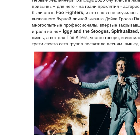
привычным для него - на грани проклятия - астери
были стать
Foo Fighters
, и это снова не случилось
вызванного бурной личной жизнью Дейва Грола (
Da
многоопытные профессионалы, впервые закрывавшие
играли на нем
Iggy and the Stooges, Spiritualized
жизнь, а вот для The Killers, честно говоря, изменил
трети своего сета группа посвятила песням, выше