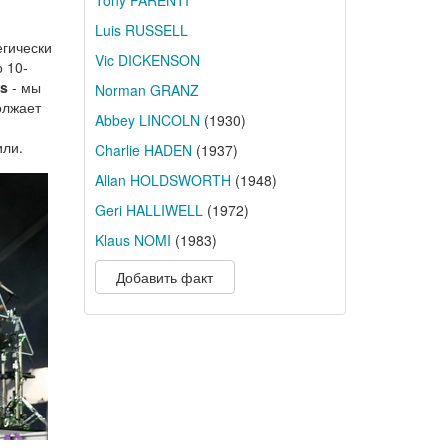
Tony PARENTI
Luis RUSSELL
егически
Vic DICKENSON
 10-
ls
- мы
Norman GRANZ
олжает
Abbey LINCOLN
(1930)
или.
Charlie HADEN
(1937)
Allan HOLDSWORTH
(1948)
Geri HALLIWELL
(1972)
Klaus NOMI
(1983)
Добавить факт