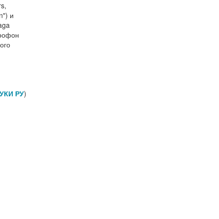
s,
") и
aga
крофон
бого
УКИ РУ
)