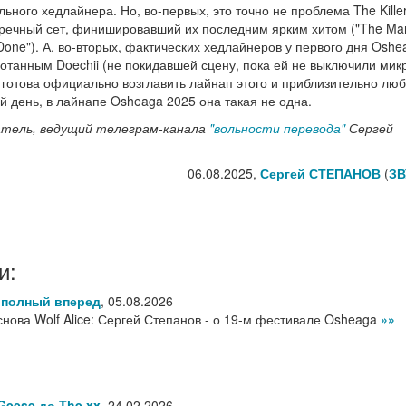
ного хедлайнера. Но, во-первых, это точно не проблема The Killer
пречный сет, финишировавший их последним ярким хитом ("The Man
 Done"). А, во-вторых, фактических хедлайнеров у первого дня Oshe
ботанным Doechii (не покидавшей сцену, пока ей не выключили ми
ет готова официально возглавить лайнап этого и приблизительно лю
й день, в лайнапе Osheaga 2025 она такая не одна.
ватель, ведущий телеграм-канала
"вольности перевода"
Сергей
06.08.2025,
Сергей СТЕПАНОВ
(
ЗВ
и:
 полный вперед
,
05.08.2026
 снова Wolf Alice: Сергей Степанов - о 19-м фестивале Osheaga
»»
Geese до The xx
,
24.02.2026