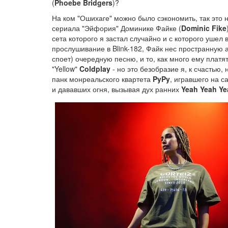
(
Phoebe Bridgers
)?
На ком "Ошихаге" можно было сэкономить, так это н
сериала "Эйфория" Доминике Файке (
Dominic Fike
сета которого я застал случайно и с которого уше
прослушивание в Blink-182, Файк нес пространную
споет) очередную песню, и то, как много ему плат
"Yellow"
Coldplay
- но это безобразие я, к счастью,
панк монреальского квартета
PyPy
, игравшего на 
и дававших огня, вызывая дух ранних
Yeah Yeah Ye