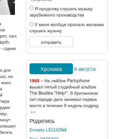
Я продолжу слушать музыку
зарубежного производства
а
У меня вообще пропало желание
 не
слушать музыку
рят, пел
sych-
отправить
 - сцене
Хроника
6 августа
о для
ых, но
1965
– На лейбле Parlophone
 масс
вышел пятый студийный альбом
м
The Beatles "Help!". В британском
ый
хит-параде диск занимал первое
эпера
место в течение 9 недель подряд
орджи
»»
ему,
минут
Родились
е спешил
Ernesto LECUONA
бегать