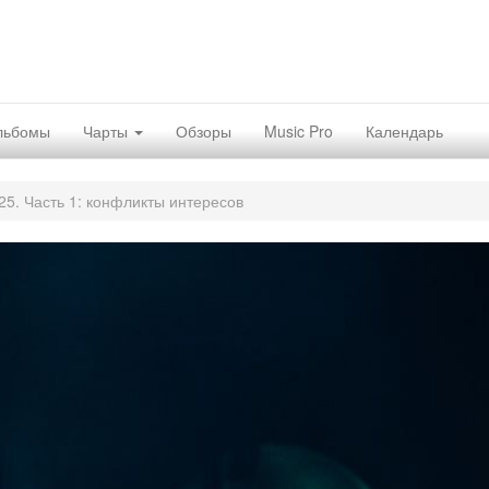
льбомы
Чарты
Обзоры
Music Pro
Календарь
5. Часть 1: конфликты интересов