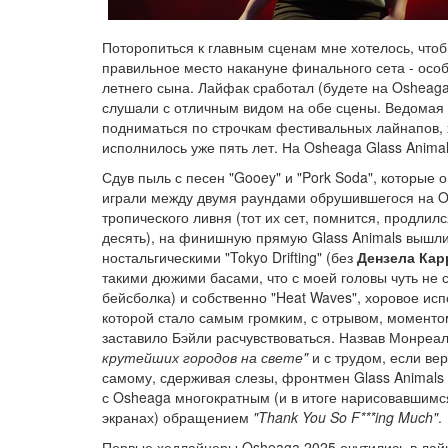
Поторопиться к главным сценам мне хотелось, чтоб
правильное место накануне финального сета - осо
летнего сына. Лайфак сработал (будете на Osheaga 
слушали с отличным видом на обе сцены. Ведомая
подниматься по строчкам фестивальных лайнапов, 
исполнилось уже пять лет. На Osheaga Glass Animal
Сдув пыль с песен "Gooey" и "Pork Soda", которые о
играли между двумя раундами обрушившегося на 
тропического ливня (тот их сет, помнится, продлил
десять), на финишную прямую Glass Animals вышл
ностальгическими "Tokyo Drifting" (без
Дензела Кар
такими дюжими басами, что с моей головы чуть не 
бейсболка) и собственно "Heat Waves", хоровое ис
которой стало самым громким, с отрывом, моменто
заставило Бэйли расчувствоваться. Назвав Монреа
крутейших городов на свете"
и с трудом, если ве
самому, сдерживая слезы, фронтмен Glass Animal
с Osheaga многократным (и в итоге нарисовавшимс
экранах) обращением
"Thank You So F***ing Much"
.
Первые хедлайнеры Osheaga 2025 очутились в лай