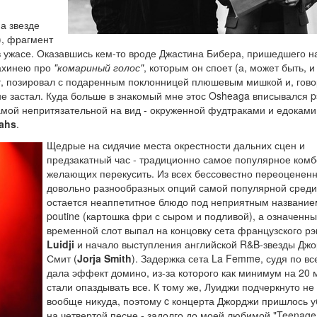
а звезде
), фрагмент
л в ужасе. Оказавшись кем-то вроде Джастина Бибера, пришедшего н
 ахинею про
"комариный голос"
, которым он споет (а, может быть, и
ят, позировал с подаренным поклонницей плюшевым мишкой и, гово
 не застал. Куда больше в знакомый мне этос Osheaga вписывался p
самой непритязательной на вид - окруженной фудтраками и едоками
ahs
.
Щедрые на сидячие места окрестности дальних сцен и
предзакатный час - традиционно самое популярное комб
желающих перекусить. Из всех бессовестно переоцененн
довольно разнообразных опций самой популярной среди
остается неаппетитное блюдо под неприятным название
poutine (картошка фри с сыром и подливой), а означенн
временной слот выпал на концовку сета французского р
Luidji
и начало выступления английской R&B-звезды Дж
Смит (
Jorja Smith
). Задержка сета La Femme, судя по вс
дала эффект домино, из-за которого как минимум на 20 
стали опаздывать все. К тому же, Луиджи подчеркнуто н
вообще никуда, поэтому c концерта Джорджи пришлось у
на четвертой песне - задолго до моей любимой "Teenage