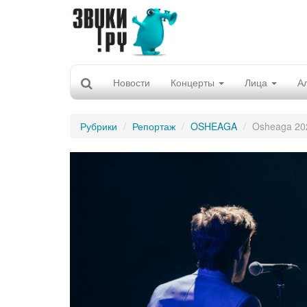
Новости
Концерты
Лица
А
Рубрики
Репортаж
OSHEAGA
Osheaga 202