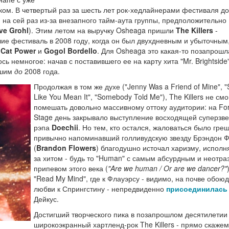
ском. В четвертый раз за шесть лет рок-хедлайнерами фестиваля д
 - на сей раз из-за внезапного тайм-аута группы, предположительно
ve Grohl
). Этим летом на выручку Osheaga пришли
The Killers
-
 фестиваль в 2008 году, когда он был двухдневным и убыточным,
, Cat Power
и
Gogol Bordello
. Для Osheaga это какая-то позапрошл
ось немногое: начав с поставившего ее на карту хита "Mr. Brightside"
дшим
до
2008 года.
Продолжая в том же духе ("Jenny Was a Friend of Mine", "
Like You Mean It", "Somebody Told Me"), The Killers не см
помешать довольно массивному оттоку аудитории: на For
Stage день закрывало выступление восходящей суперзв
рэпа
Doechii
. Но тем, кто остался, жаловаться было гре
привычно напоминавший голливудскую звезду Брэндон 
(
Brandon Flowers
) благодушно источал харизму, исполн
за хитом - будь то "Human" с самым абсурдным и неотр
припевом этого века (
"Are we human / Or are we dancer?"
"Read My Mind", где к Флауэрсу - видимо, на почве обою
любви к Спрингстину - непредвиденно
присоединилась
Дейкус.
Достигший творческого пика в позапрошлом десятилетии
широкоэкранный хартленд-рок The Killers - прямо скажем