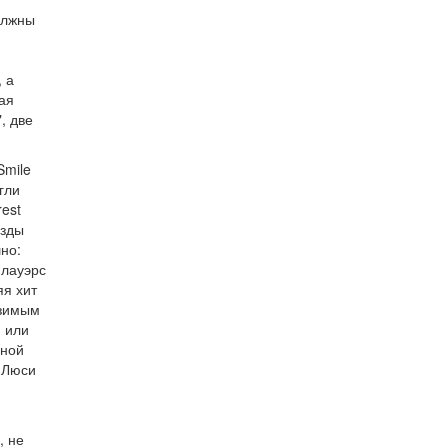
олжны
 а
ая
, две
Smile
огли
est
езды
шно:
Флауэрс
яя хит
азимым
) или
дной
Люси
, не