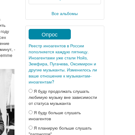
Все альбомы
з
ить
 году
Опрос
сех
ление
Реестр иноагентов в России
минут, -
пополняется каждую пятницу.
 Femme
Иноагентами уже стали Нойз,
Земфира, Пугачева, Оксимирон и
другие музыканты. Изменилось ли
ваше отношение к музыкантам-
иноагентам?
Я буду продолжать слушать
любимую музыку вне зависимости
от статуса музыканта
Я буду больше слушать
иноагентов
Я планирую больше слушать
"патриотов"