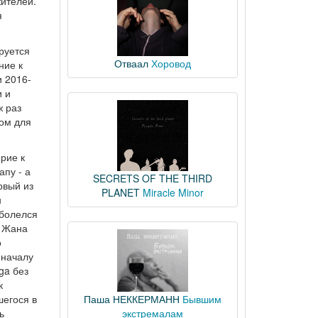
жителей.
я
руется
Отваал
Хоровод
ние к
и 2016-
и и
ж раз
ром для
ерие к
пу - а
SECRETS OF THE THIRD
рвый из
PLANET
Miracle Minor
н
зболелся
к Жана
о
 началу
ga без
к
шегося в
Паша НЕККЕРМАНН
Бывшим
ь
экстремалам