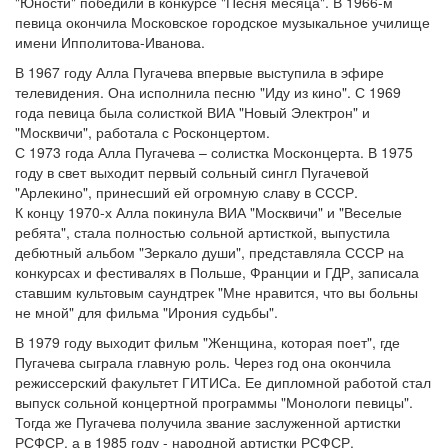
"Юности" победили в конкурсе "Песня месяца". В 1966-м
певица окончила Московское городское музыкальное училище
имени Ипполитова-Иванова.
В 1967 году Алла Пугачева впервые выступила в эфире
телевидения. Она исполнила песню "Иду из кино". С 1969
года певица была солисткой ВИА "Новый Электрон" и
"Москвичи", работала с Росконцертом.
С 1973 года Алла Пугачева – солистка Москонцерта. В 1975
году в свет выходит первый сольный сингл Пугачевой
"Арлекино", принесший ей огромную славу в СССР.
К концу 1970-х Алла покинула ВИА "Москвичи" и "Веселые
ребята", стала полностью сольной артисткой, выпустила
дебютный альбом "Зеркало души", представляла СССР на
конкурсах и фестивалях в Польше, Франции и ГДР, записала
ставшим культовым саундтрек "Мне нравится, что вы больны
не мной" для фильма "Ирония судьбы".
В 1979 году выходит фильм "Женщина, которая поет", где
Пугачева сыграла главную роль. Через год она окончила
режиссерский факультет ГИТИСа. Ее дипломной работой стал
выпуск сольной концертной программы "Монологи певицы".
Тогда же Пугачева получила звание заслуженной артистки
РСФСР, а в 1985 году - народной артистки РСФСР.