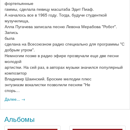
фортепьянные
гаммы, сделала певицу масштаба Эдит Пиаф.
А началось все в 1965 году. Тогда, будучи студенткой
музучилища,
Алла Пугачева записала песню Левона Мерабова "Робот".
Запись
была
сделана на Всесоюзном радио специально для программы "С
добрым утром".
Немногим позже в радио эфире прозвучали еще две песни
молодой
артистки. На сей раз, в авторах музыки значился популярный
композитор
Владимир Шаинский. Броские мелодии плюс
энтузиазм вокалистки позволили песням "Не
спорь…
Далее... →
Альбомы