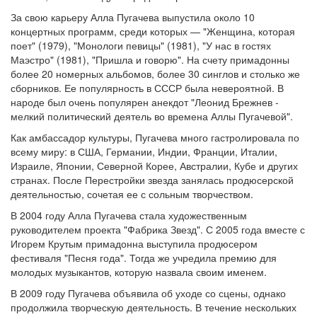
За свою карьеру Алла Пугачева выпустила около 10
концертных программ, среди которых — "Женщина, которая
поет" (1979), "Монологи певицы" (1981), "У нас в гостях
Маэстро" (1981), "Пришла и говорю". На счету примадонны
более 20 номерных альбомов, более 30 синглов и столько же
сборников. Ее популярность в СССР была невероятной. В
народе был очень популярен анекдот "Леонид Брежнев -
мелкий политический деятель во времена Аллы Пугачевой".
Как амбассадор культуры, Пугачева много гастролировала по
всему миру: в США, Германии, Индии, Франции, Италии,
Израиле, Японии, Северной Корее, Австралии, Кубе и других
странах. После Перестройки звезда занялась продюсерской
деятельностью, сочетая ее с сольным творчеством.
В 2004 году Алла Пугачева стала художественным
руководителем проекта "Фабрика Звезд". С 2005 года вместе с
Игорем Крутым примадонна выступила продюсером
фестиваля "Песня года". Тогда же учредила премию для
молодых музыкантов, которую назвала своим именем.
В 2009 году Пугачева объявила об уходе со сцены, однако
продолжила творческую деятельность. В течение нескольких