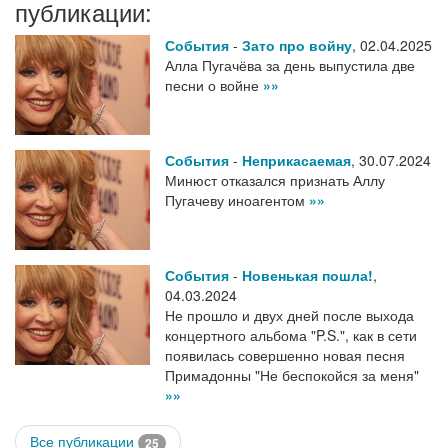
публикации:
События
-
Зато про войну
,
02.04.2025
Алла Пугачёва за день выпустила две
песни о войне
»»
События
-
Неприкасаемая
,
30.07.2024
Минюст отказался признать Аллу
Пугачеву иноагентом
»»
События
-
Новенькая пошла!
,
04.03.2024
Не прошло и двух дней после выхода
концертного альбома "P.S.", как в сети
появилась совершенно новая песня
Примадонны "Не беспокойся за меня"
»»
Все публикации
25