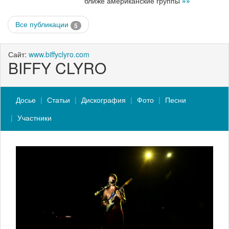
ближе американские группы
»»
Все публикации
5
Сайт:
www.biffyclyro.com
BIFFY CLYRO
Досье
Статьи
Дискография
Фото
Песни
Участники