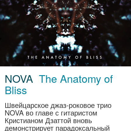
NOVA
The Anatomy of
Bliss
Швейцарское джаз-роковое трио
NOVA во главе с гитаристом
Кристианом Дзаттой вновь
демонстрирует парадоксальный