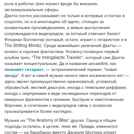
роль в работах трио играют вроде бы внешние,
экстрамузыкальные сферы.
Дзатта охотно рассказывает не только в интервью и постах в
соцсетях, но и в аннотациях об идеях, стоящих за
конкретными произведениями, а живые выступления
сопровождаются видеорядом, за который отвечает басист
Флориан Боллингер (который, кстати, играет с гитаристом и в
The Shifting Minds). Среди важнейших увлечений Дзатты —
космос и научная фантастика. Космосу посвящен первый
альбом трио, “The Intergalactic Traveler”, который сам Дзатта
называет концептуальным. Да и название ансамбля, как
поясняет гитарист
, — астрономический термин: "новая
звезда". А вот в самой музыке ничего явно космического нет —
здесь звучит преимущественно мрачноватый, угловатый,
обрывистый, жесткий джаз-рок, иногда с тяжелыми риффами,
иногда с сюрпризами в виде неожиданных переходов от
камерных фрагментов к громким, быстрым и ожесточенным.
Впрочем, в сочетании с видеорядом связь с космосом
просматривается более наглядно.
Музыка на “The Anatomy of Bliss” другая. Cаунд и общие
подходы остались, в целом, теми же. Правда, изменился
состав — на барабанах вместо Даниэля Шухтера играет