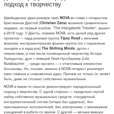
подход к творчеству
Швейцарское джаз-роковое трио
NOVA
во главе с гитаристом
Кристианом Дзаттой (
Christian Zatta
) возникло сравнительно
недавно, их первый альбом, “The Intergalactic Traveler”, вышел
в 2018 году. У Дзатты, помимо NOVA, есть целый ряд других
проектов — хард-роковая группа
Tipsy Road
с женским
вокалом, инструментальная фьюжн-группа (но с серьезным
заходом и в хард-рок)
The Shifting Minds
, дуэты с
пианистами, в том числе посвященный творчеству Астора
Пьяццоллы, дуэт с певицей Леей Нуссбаумер (Lea
Nussbaumer_ - среди прочего — с отчетливым элементом
боссановы. Но, похоже, именно в NOVA гитарист реализует
свои главные и сокровенные идеи. Причем не только (и, может
быть, даже не столько) собственно музыкальные.
NOVA в каком-то смысле демонстрирует парадоксальный
подход к творчеству. С одной стороны — предельно скупой
набор собственно музыкальных средств: стандартный
инструментальный состав (гитара-бас-ударные), без
приглашенных исполнителей, без электроники, с минимумом
ухищрений в работе со звуком. С другой — весьма важную