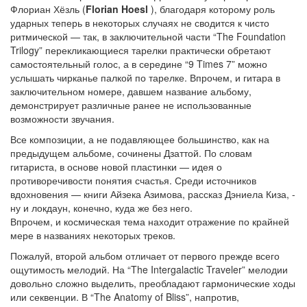
Флориан Хёзль (
Florian Hoesl
), благодаря которому роль
ударных теперь в некоторых случаях не сводится к чисто
ритмической — так, в заключительной части “The Foundation
Trilogy” перекликающиеся тарелки практически обретают
самостоятельный голос, а в середине “9 Times 7” можно
услышать чирканье палкой по тарелке. Впрочем, и гитара в
заключительном номере, давшем название альбому,
демонстрирует различные ранее не использованные
возможности звучания.
Все композиции, а не подавляющее большинство, как на
предыдущем альбоме, сочинены Дзаттой. По словам
гитариста, в основе новой пластинки — идея о
противоречивости понятия счастья. Среди источников
вдохновения — книги Айзека Азимова, рассказ Дэниела Киза, -
ну и локдаун, конечно, куда же без него.
Впрочем, и космическая тема находит отражение по крайней
мере в названиях некоторых треков.
Пожалуй, второй альбом отличает от первого прежде всего
ощутимость мелодий. На “The Intergalactic Traveler” мелодии
довольно сложно выделить, преобладают гармонические ходы
или секвенции. В “The Anatomy of Bliss”, напротив,