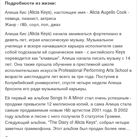
Подробности из жизни:
Алиша Кис (Alicia Keys), настоящее имя - Alicia Augello Cook -
певица, пианист, актриса
Жанр - r&b, соул, поп, джаз
Алиша Кис (Alicia Keys) начала заниматься фортепиано в
девять лет, играя классическую музыку. Музыкальное
училище и вскоре начавшаяся карьера исполнителя сами
собой подсказали ей сценическое имя - с английского Keys
переводится как "клавиши". Алиша начала писать музыку с 14
лет. Она также прошла обучение в престижной школе
исполнительских искусств Professional Performing Arts School в
возрасте шестнадцати лет всего за три года. Поступив в
Колумбийский университет, спустя четыре недели Алиша
бросила его ради музыкальной карьеры.
Её первый же альбом Songs In A Minor стал очень успешным -
продажи превысили 12 миллионов копий, а сама Алиша стала
самым продаваемым новым r&b артистом 2001 года. В 2002
году альбом и песни с него получили 5 статуэток Грэмми.
Следующий альбом, "The Diary of Alicia Keys", собрал четыре
заветных граммофона. Этот альбом был продан более чем…