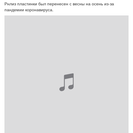
Рнлиз пластинки был перенесен с весны на осень из-за
пандемии коронавируса.