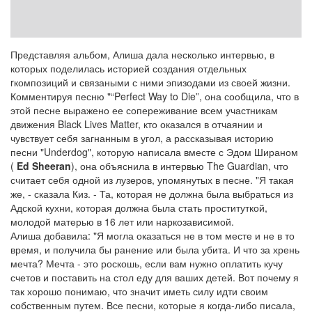
Представляя альбом, Алиша дала несколько интервью, в
которых поделилась историей создания отдельных
rкомпозиций и связаными с ними эпизодами из своей жизни.
Комментируя песню "“Perfect Way to Die”, она сообщила, что в
этой песне выражено ее сопереживание всем участникам
движения Black Lives Matter, кто оказался в отчаянии и
чувствует себя загнанным в угол, а рассказывая историю
песни "Underdog", которую написала вместе с Эдом Шираном
(
Ed Sheeran
), она объяснила в интервью The Guardian, что
считает себя одной из лузеров, упомянутых в песне. "Я такая
же, - сказала Киз. - Та, которая не должна была выбраться из
Адской кухни, которая должна была стать проституткой,
молодой матерью в 16 лет или наркозависимой.
Алиша добавила: "Я могла оказаться не в том месте и не в то
время, и получила бы ранение или была убита. И что за хрень
мечта? Мечта - это роскошь, если вам нужно оплатить кучу
счетов и поставить на стол еду для ваших детей. Вот почему я
так хорошо понимаю, что значит иметь силу идти своим
собственным путем. Все песни, которые я когда-либо писала,