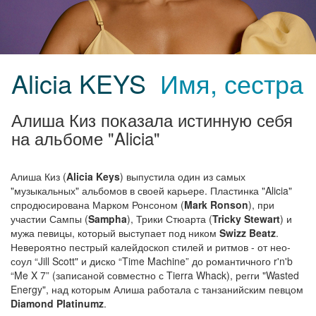
Alicia KEYS
Имя, сестра
Алиша Киз показала истинную себя
на альбоме "Alicia"
Алиша Киз (
Alicia Keys
) выпустила один из самых
"музыкальных" альбомов в своей карьере. Пластинка "Alicia"
спродюсирована Марком Ронсоном (
Mark Ronson
), при
участии Сампы (
Sampha
), Трики Стюарта (
Tricky Stewart
) и
мужа певицы, который выступает под ником
Swizz Beatz
.
Невероятно пестрый калейдоскоп стилей и ритмов - от нео-
соул “Jill Scott" и диско “Time Machine” до романтичного r'n'b
“Me X 7” (записаной совместно с Tierra Whack), регги "Wasted
Energy", над которым Алиша работала с танзанийским певцом
Diamond Platinumz
.