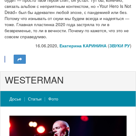
будет — просто твой герой спит, он устал. Тут бы, конечно,
связать альбом с неприятным контекстом, но «Your Hero Is Not
Dead» был бы адекватен любой эпохе, с пандемией или без.
Потому что изнывать от скуки мы будем всегда и надеяться —
тоже. Главная пластинка 2020 года застряла то ли в
безвременье, то ли в вечности. Почему‑то кажется, что это не
совсем справедливо.
16.06.2020,
Екатерина КАРИНИНА
(
ЗВУКИ РУ
)
WESTERMAN
Досье
Статьи
Фото