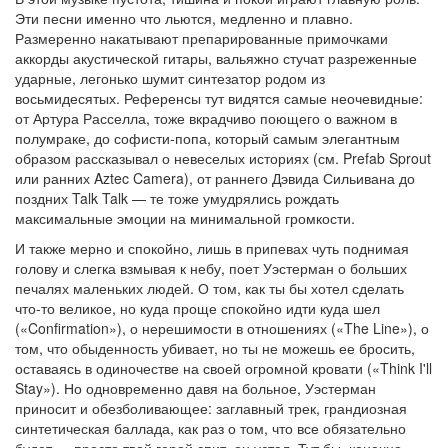
Эти песни именно что льются, медленно и плавно.
Размеренно накатывают препарированные примочками
аккорды акустической гитары, вальяжно стучат разреженные
ударные, легонько шумит синтезатор родом из
восьмидесятых. Референсы тут видятся самые неочевидные:
от Артура Расселла, тоже вкрадчиво поющего о важном в
полумраке, до софисти-попа, который самым элегантным
образом рассказывал о невеселых историях (см. Prefab Sprout
или ранних Aztec Camera), от раннего Дэвида Сильивана до
поздних Talk Talk — те тоже умудрялись рождать
максимальные эмоции на минимальной громкости.
И также мерно и спокойно, лишь в припевах чуть поднимая
голову и слегка взмывая к небу, поет Уэстерман о больших
печалях маленьких людей. О том, как ты бы хотел сделать
что‑то великое, но куда проще спокойно идти куда шел
(«Confirmation»), о нерешимости в отношениях («The Line»), о
том, что обыденность убивает, но ты не можешь ее бросить,
оставаясь в одиночестве на своей огромной кровати («Think I'll
Stay»). Но одновременно давя на больное, Уэстерман
приносит и обезболивающее: заглавный трек, грандиозная
синтетическая баллада, как раз о том, что все обязательно