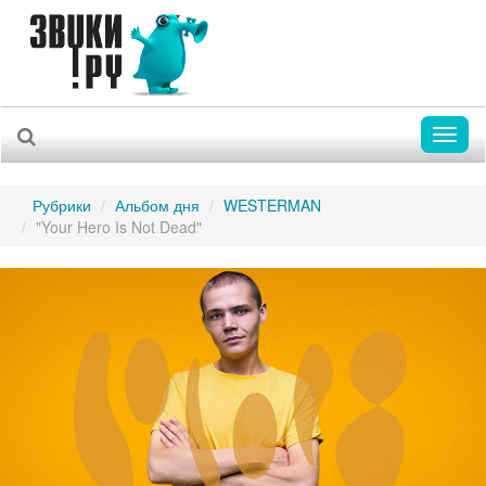
Toggl
naviga
Рубрики
Альбом дня
WESTERMAN
"Your Hero Is Not Dead"