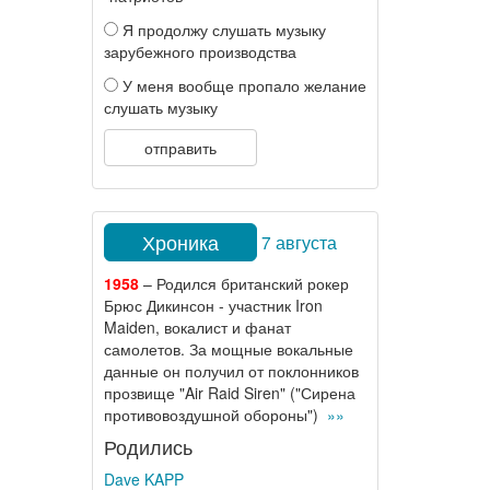
Я продолжу слушать музыку
зарубежного производства
У меня вообще пропало желание
слушать музыку
отправить
Хроника
7 августа
1958
– Родился британский рокер
Брюс Дикинсон - участник Iron
Maiden, вокалист и фанат
самолетов. За мощные вокальные
данные он получил от поклонников
прозвище "Air Raid Siren" ("Сирена
противовоздушной обороны")
»»
Родились
Dave KAPP