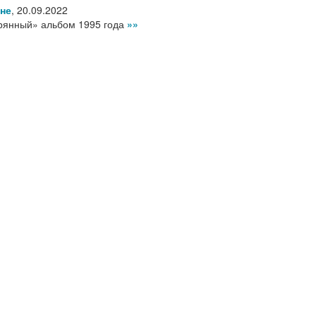
ане
,
20.09.2022
ерянный» альбом 1995 года
»»