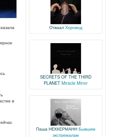
сказала
Отваал
Хоровод
лярное
ись
SECRETS OF THE THIRD
PLANET
Miracle Minor
ть
астие в
сейчас
Паша НЕККЕРМАНН
Бывшим
экстремалам