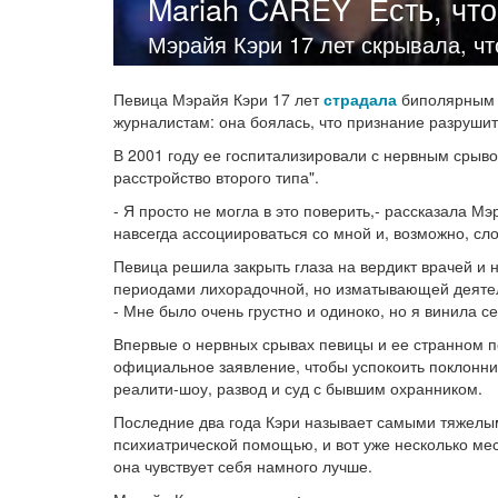
Mariah CAREY
Есть, чт
Мэрайя Кэри 17 лет скрывала, ч
Певица Мэрайя Кэри 17 лет
страдала
биполярным р
журналистам: она боялась, что признание разрушит
В 2001 году ее госпитализировали с нервным срыв
расстройство второго типа".
- Я просто не могла в это поверить,- рассказала М
навсегда ассоциироваться со мной и, возможно, сл
Певица решила закрыть глаза на вердикт врачей и
периодами лихорадочной, но изматывающей деятел
- Мне было очень грустно и одиноко, но я винила с
Впервые о нервных срывах певицы и ее странном по
официальное заявление, чтобы успокоить поклонни
реалити-шоу, развод и суд с бывшим охранником.
Последние два года Кэри называет самыми тяжелым
психиатрической помощью, и вот уже несколько мес
она чувствует себя намного лучше.