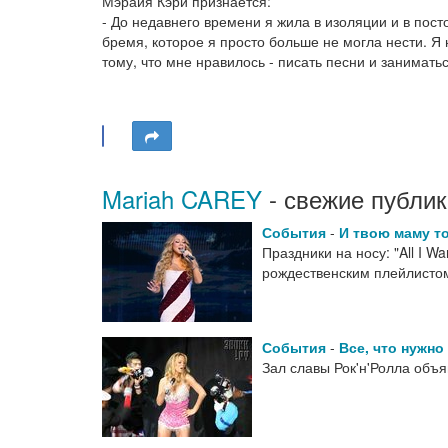
Мэрайя Кэри признается:
- До недавнего времени я жила в изоляции и в пост
бремя, которое я просто больше не могла нести. Я
тому, что мне нравилось - писать песни и занимать
Mariah CAREY
- свежие публик
События
-
И твою маму т
Праздники на носу: "All I Wa
рождественским плейлист
События
-
Все, что нужно
Зал славы Рок'н'Ролла объ