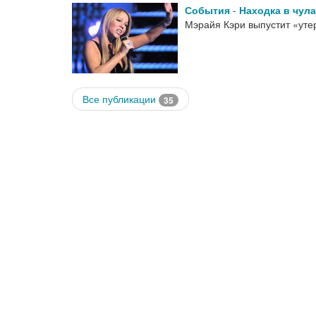
События
-
Находка в чул
Мэрайя Кэри выпустит «ут
Все публикации
35