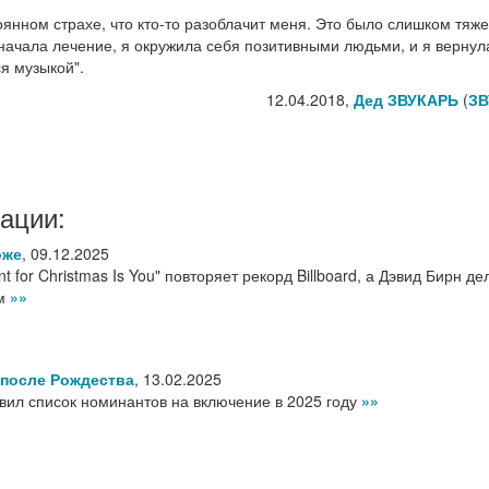
оянном страхе, что кто-то разоблачит меня. Это было слишком тяж
 начала лечение, я окружила себя позитивными людьми, и я вернул
ся музыкой".
12.04.2018,
Дед ЗВУКАРЬ
(
ЗВ
ации:
оже
,
09.12.2025
nt for Christmas Is You" повторяет рекорд Billboard, а Дэвид Бирн де
ом
»»
 после Рождества
,
13.02.2025
явил список номинантов на включение в 2025 году
»»