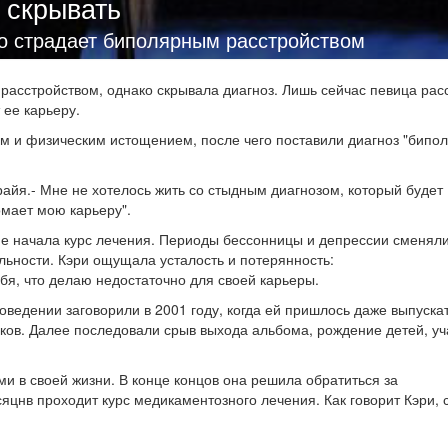
о скрывать
то страдает биполярным расстройством
асстройством, однако скрывала диагноз. Лишь сейчас певица рас
 ее карьеру.
ом и физическим истощением, после чего поставили диагноз "бипо
эрайя.- Мне не хотелось жить со стыдным диагнозом, который будет
омает мою карьеру".
 не начала курс лечения. Периоды бессонницы и депрессии сменял
ьности. Кэри ощущала усталость и потерянность:
ебя, что делаю недостаточно для своей карьеры.
ведении заговорили в 2001 году, когда ей пришлось даже выпуска
ков. Далее последовали срыв выхода альбома, рождение детей, уч
и в своей жизни. В конце концов она решила обратиться за
яцнв проходит курс медикаментозного лечения. Как говорит Кэри, 