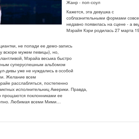
Жанр - поп-соул
Кажется, эта девушка с
соблазнительными формами совс
недавно появилась на сцене - а ве
Мэрайя Кэри родилась 27 марта 1
циантки, не попади ее демо-запись
у вскоре мужем певицы), но,
алантливой, Мэрайа весьма быстро
ютным суперуспешным альбомом
ул-дивы уже не нуждались в особой
ми. Желание всем
эрайе расслабляться, постепенно
ликтных исполнительниц Америки. Правда,
ю прощаются поклонниками ее
олепно. Любимая всеми Мими…