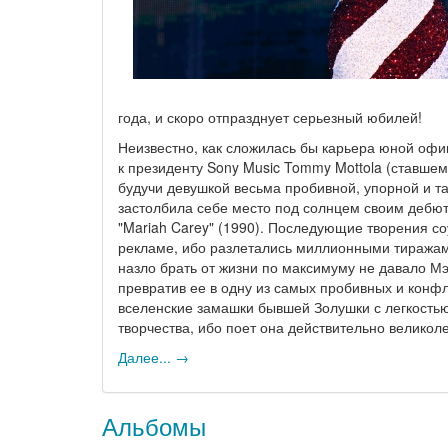
года, и скоро отпразднует серьезный юбилей!
Неизвестно, как сложилась бы карьера юной офи
к президенту Sony Music Tommy Mottola (ставшем
будучи девушкой весьма пробивной, упорной и т
застолбила себе место под солнцем своим деб
"Mariah Carey" (1990). Последующие творения со
рекламе, ибо разлетались миллионными тиража
назло брать от жизни по максимуму не давало М
превратив ее в одну из самых пробивных и конф
вселенские замашки бывшей Золушки с легкость
творчества, ибо поет она действительно велик
Далее... →
Альбомы