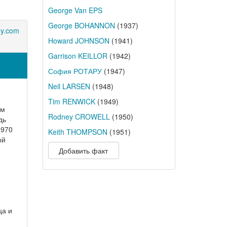
George Van EPS
George BOHANNON
(1937)
ey.com
Howard JOHNSON
(1941)
Garrison KEILLOR
(1942)
София РОТАРУ
(1947)
Neil LARSEN
(1948)
Tim RENWICK
(1949)
ем
Rodney CROWELL
(1950)
дь
1970
Keith THOMPSON
(1951)
ый
Добавить факт
ца и