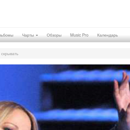
льбомы
Чарты
Обзоры
Music Pro
Календарь
о скрывать