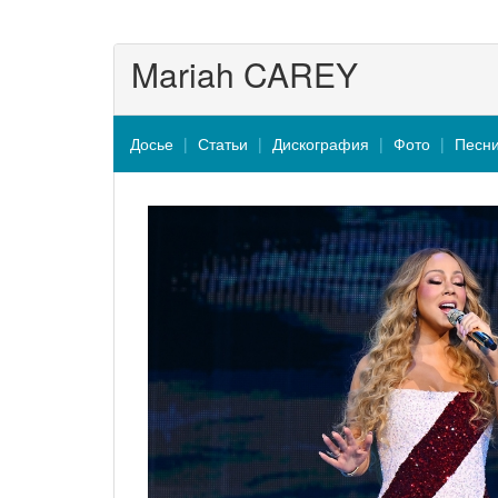
Mariah CAREY
Досье
Статьи
Дискография
Фото
Песн