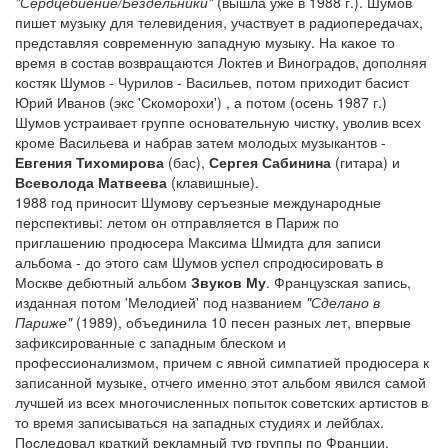
"Сердцебиение/Бездельники"
(вышла уже в 1988 г.). Шумов
пишет музыку для телевидения, участвует в радиопередачах,
представляя современную западную музыку. На какое то
время в состав возвращаются Локтев и Виноградов, дополняя
костяк Шумов - Чурилов - Васильев, потом приходит басист
Юрий Иванов (экс 'Скоморохи') , а потом (осень 1987 г.)
Шумов устраивает группе основательную чистку, уволив всех
кроме Васильева и набрав затем молодых музыкантов -
Евгения Тихомирова
(бас),
Сергея Сабинина
(гитара) и
Всеволода Матвеева
(клавишные).
1988 год приносит Шумову серъезные международные
перспективы: летом он отправляется в Париж по
приглашению продюсера Максима Шмидта для записи
альбома - до этого сам Шумов успел спродюсировать в
Москве дебютный альбом
Звуков Му
. Французская запись,
изданная потом 'Мелодией' под названием
"Сделано в
Париже"
(1989), объединила 10 песен разных лет, впервые
зафиксированные с западным блеском и
профессионализмом, причем с явной симпатией продюсера к
записанной музыке, отчего именно этот альбом явился самой
лучшей из всех многочисленных попыток советских артистов в
то время записываться на западных студиях и лейблах.
Последовал краткий рекламный тур группы по Франции.