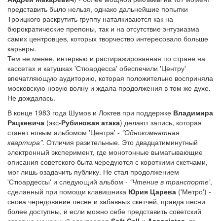
представить было нельзя, однако дальнейшие попытки
Троицкого раскрутить группу наталкиваются как на
бюрократические препоны, так и на отсутствие энтузиазма
самих центровцев, которых творчество интересовало больше
карьеры.
Тем не менее, интервью и растиражированная по стране на
кассетах и катушках 'Стюардесса' обеспечили 'Центру'
впечатляющую аудиторию, которая положительно восприняла
московскую новую волну и ждала продолжения в том же духе.
Не дождалась.
В конце 1983 года Шумов и Локтев при поддержке
Владимира
Рацкевича
(экс-
Рубиновая атака
) делают запись, которая
станет новым альбомом 'Центра' -
"Однокомнатная
квартира"
. Отличия разительные. Это двадцатиминутный
электронный эксперимент, где монотонные выматывающие
описания советского быта чередуются с короткими скетчами,
мог лишь озадачить публику. Не стал продолжением
'Стюардессы' и следующий альбом -
"Чтение в транспорте'
,
сделанный при помощи клавишника
Юрия Царева
('Метро') -
снова чередование песен и забавных скетчей, правда песни
более доступны, и если можно себе представить советский
ответ на манерный электропоп
Soft Cell
и
Associates
, то