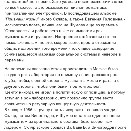
стандартной поп-песне. Зато уж если песня разворачивается
во всей красе, то это оказывается дивная романтика,
приправленная электроникой. В последовавшем альбоме
"Признаки жизни"
много Скляра, а также
Евгения Головина
-
московского поэта, влиявшего на Шумова еще во времена
'Стюардессы' и работаюего ныне со имногими рок-
музыкантами и группами. Настроение этой записи вышло
несколько вялым, но это, скорее всего, просто отражение
общих настроений того времени - тоскливое созерцание
усиливающегося маразма социальной системы и неверие в
перемены.
Но перемены внезапно стали происходить: в Москве была
создана рок-лаборатория по примеру ленинградского рок-
клуба, чтобы, с одной стороны музыканты могли играть, а с
другой стороны, чтобы они были "под контролем".
'Центр' никогда не играл в политическую оппозицию, а потому
вступил в рок-лабораторию, что позволило группе вести
сравнительно регулярную концертную деятельность.
В январе 1986 г. группу опять лихорадит - сначала уходит
Скляр, потом Виноградов, и Шумов остается единственным
музыкантом из оригинального состава, безоговорочным
лидером. Скляр вскоре создаст
Ва банкЪ
, а Виноградов после