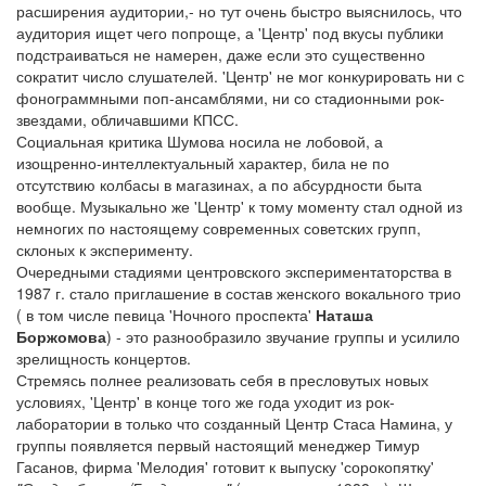
расширения аудитории,- но тут очень быстро выяснилось, что
аудитория ищет чего попроще, а 'Центр' под вкусы публики
подстраиваться не намерен, даже если это существенно
сократит число слушателей. 'Центр' не мог конкурировать ни с
фонограммными поп-ансамблями, ни со стадионными рок-
звездами, обличавшими КПСС.
Социальная критика Шумова носила не лобовой, а
изощренно-интеллектуальный характер, била не по
отсутствию колбасы в магазинах, а по абсурдности быта
вообще. Музыкально же 'Центр' к тому моменту стал одной из
немногих по настоящему современных советских групп,
склоных к эксперименту.
Очередными стадиями центровского экспериментаторства в
1987 г. стало приглашение в состав женского вокального трио
( в том числе певица 'Ночного проспекта'
Наташа
Боржомова
) - это разнообразило звучание группы и усилило
зрелищность концертов.
Стремясь полнее реализовать себя в пресловутых новых
условиях, 'Центр' в конце того же года уходит из рок-
лаборатории в только что созданный Центр Стаса Намина, у
группы появляется первый настоящий менеджер Тимур
Гасанов, фирма 'Мелодия' готовит к выпуску 'сорокопятку'