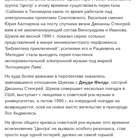
группа 'Центр' к этому времени существовать перестала
-Сабинин и Тихомиров какое-то время работали над
электронными проектами Соколовского, Васильев сменил
Юрия Каспаряна на посту спутника жизни Джоанны Стингрей,
взяв в её аккомпанирующий состав Виноградова и Иванова.
Шумов же весной 1990 г. показал серию сольных
представлений в жанре минималистского перфоманса
'Библиотека приключений'; усилиями его и Рацкевича на
'Мелодии' стала выходить серия пластинок
экспериментальной электронной музыки под маркой
'Ассоциации Лава'.
Но куда более важными в перспективе оказались
завязавшиеся отношения Шумова с
Джуди Филдс
, сестрой
Джоанны Стингрей. Шумов совершает несколько поездок в
США, выступает с лекциями о советской рок-музыке в
университетах, а летом 1990 г. из очередной поездки не
возвращается, осев на новое место жительство в пригороде
Лос Анджелеса.
На фоне общего кризиса советской рок-музыки того времени
исчезновение 'Центра' не вызвало особого резонанса, став
просто еще одной потерей, далеко не самой горькой.