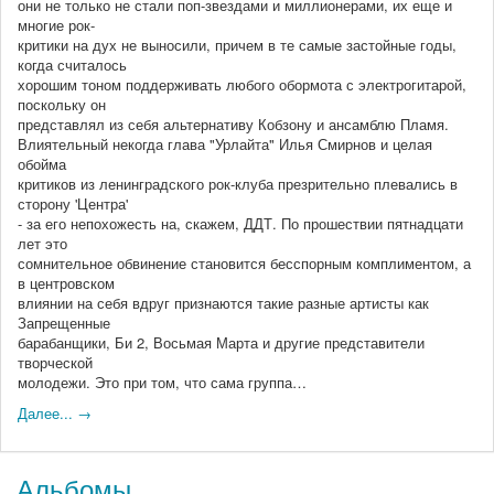
они не только не стали поп-звездами и миллионерами, их еще и
многие рок-
критики на дух не выносили, причем в те самые застойные годы,
когда считалось
хорошим тоном поддерживать любого обормота с электрогитарой,
поскольку он
представлял из себя альтернативу Кобзону и ансамблю Пламя.
Влиятельный некогда глава "Урлайта" Илья Смирнов и целая
обойма
критиков из ленинградского рок-клуба презрительно плевались в
сторону 'Центра'
- за его непохожесть на, скажем, ДДТ. По прошествии пятнадцати
лет это
сомнительное обвинение становится бесспорным комплиментом, а
в центровском
влиянии на себя вдруг признаются такие разные артисты как
Запрещенные
барабанщики, Би 2, Восьмая Марта и другие представители
творческой
молодежи. Это при том, что сама группа…
Далее... →
Альбомы