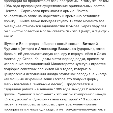
пропорции 80 процентов от всей программы. К тому же, летом
1984 года прекращает существование оригинальный состав
'Центра' - Сарксисова призывают в армию, Локтев
основательно завис на наркотиках и временно оставляет
музыку, Шнитке также покидает группу. С этого момента все
очевиднее становится единовластие Шумова: через пару лет
он с чистой совестью мог бы сказать "я - это 'Центр', а 'Центр' -
это я".
Шумов и Виноградов набирают новый состав -
Виталий
Чурилов
(гитара) и
Александр Васильев
(ударные), плюс
бросивший дипломатическую карьеру и вернувшийся в Союз
Александр Скляр. Концерты в этот период редки, причем во
исполнение постановлений Министерства культуры играется
подборка советских поп-хитов 60-х годов, которые в
центровском исполнении иногда звучат как пародия, а иногда
как мощные искренние вещи (вскоре это получит форму
магнитоальбома
"Любимые песни"
). Продолжается и
студийная работа - в течение 1985 года выходят 2 альбома
группы.
"Цветок и мотылек"
- это как бы компромисс между
'Стюардессой' и 'Однокомнатной квартирой' - 13 коротких
песен, в некоторых из которых структура куплет-припев
проигрывается лишь однажды, а не трижды-четырежды как в