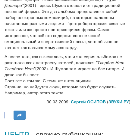
Доллара"
(2001) - здесь Шумов отошел и от традиционной
песенной формы. Эти два альбома представляют собой
набор электронных композиций, на которые наложены
начитанные разными людьми - 'центробораторами' связные
тексты или же просто повторяющиеся фразы. Самое
интересное, что всё это содержит вполне ясный
эмоциональный и энергетический посыл, чего обычно не
хватает так называемому авангарду.
А после того, как выяснилось, что и эта серия альбомов не
разогнала всех центрослушателей, появился
"Твердое Нет
Твердого Нет"
(2002). И Шумов там играет на бас гитаре. И
даже как бы поет.
Поет все о том же. С теми же интонациями.
Странно, но найдутся люди, которые это будут слушать.
Например, автор этого текста.
30.03.2009,
Сергей ОСИПОВ
(
ЗВУКИ РУ
)
ЦЕНТР
- свежие публикации: