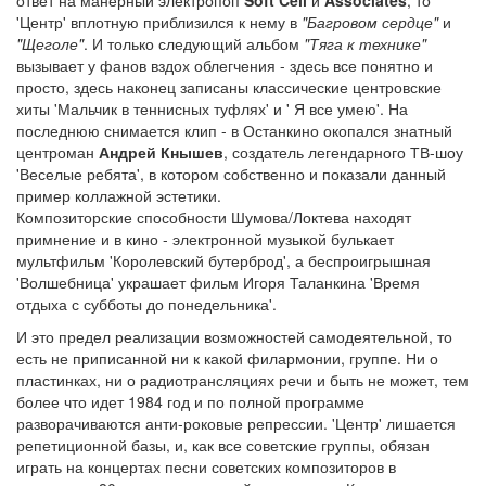
'Центр' вплотную приблизился к нему в
"Багровом сердце"
и
"Щеголе"
. И только следующий альбом
"Тяга к технике"
вызывает у фанов вздох облегчения - здесь все понятно и
просто, здесь наконец записаны классические центровские
хиты 'Мальчик в теннисных туфлях' и ' Я все умею'. На
последнюю снимается клип - в Останкино окопался знатный
центроман
Андрей Кнышев
, создатель легендарного ТВ-шоу
'Веселые ребята', в котором собственно и показали данный
пример коллажной эстетики.
Композиторские способности Шумова/Локтева находят
примнение и в кино - электронной музыкой булькает
мультфильм 'Королевский бутерброд', а беспроигрышная
'Волшебница' украшает фильм Игоря Таланкина 'Время
отдыха с субботы до понедельника'.
И это предел реализации возможностей самодеятельной, то
есть не приписанной ни к какой филармонии, группе. Ни о
пластинках, ни о радиотрансляциях речи и быть не может, тем
более что идет 1984 год и по полной программе
разворачиваются анти-роковые репрессии. 'Центр' лишается
репетиционной базы, и, как все советские группы, обязан
играть на концертах песни советских композиторов в