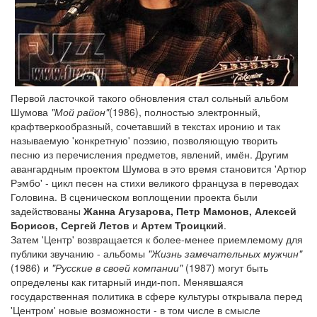
Первой ласточкой такого обновления стал сольный альбом
Шумова
"Мой район"
(1986), полностью электронный,
крафтверкообразный, сочетавший в текстах иронию и так
называемую 'конкретную' поэзию, позволяющую творить
песню из перечисления предметов, явлений, имён. Другим
авангардным проектом Шумова в это время становится 'Артюр
Рэмбо' - цикл песен на стихи великого француза в переводах
Головина. В сценическом воплощении проекта были
задействованы
Жанна Агузарова, Петр Мамонов, Алексей
Борисов, Сергей Летов
и
Артем Троицкий
.
Затем 'Центр' возвращается к более-менее приемлемому для
публики звучанию - альбомы
"Жизнь замечательных мужчин"
(1986) и
"Русские в своей компании"
(1987) могут быть
определены как гитарный инди-поп. Менявшаяся
государственная политика в сфере культуры открывала перед
'Центром' новые возможности - в том числе в смысле