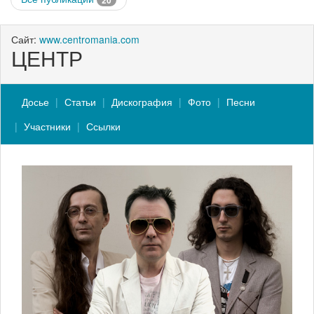
20
Сайт:
www.centromania.com
ЦЕНТР
Досье
Статьи
Дискография
Фото
Песни
Участники
Ссылки