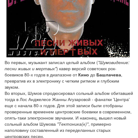
Во первых, музыкант записал целый альбом (
"Шумовидение:
песни живых и мертвых"
) кавер версий советских рок-
боевиков 80-х годов в диапазоне от
Кино
до
Башлачева
,
превратив их в электронику с четким ритмом и глубоким
звуком.
Во вторых, Шумов спродюсировал сольный альбом обитавшей
тогда в Лос Анджелесе Жанны Агузаровой - фанатки 'Центра'
еще с начала 80-х годов. Для этой записи были отобраны
проверенные временем центровские боевики в современном,
опять-таки электронном звучании. И наконец, вышел новый
сольный альбом Шумова
"Тектоника(к)"
, примерно
наполовину составленный из переделанных старых
центровских песен.