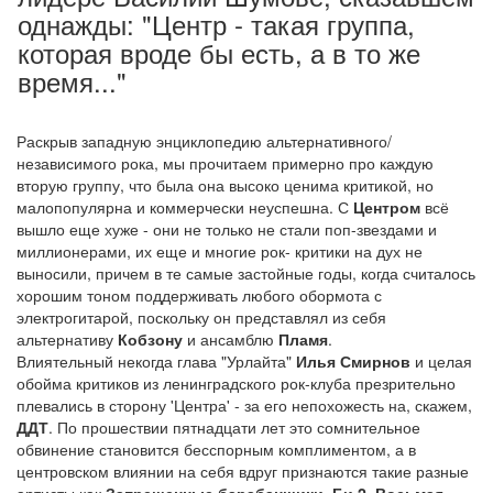
однажды: "Центр - такая группа,
которая вроде бы есть, а в то же
время..."
Раскрыв западную энциклопедию альтернативного/
независимого рока, мы прочитаем примерно про каждую
вторую группу, что была она высоко ценима критикой, но
малопопулярна и коммерчески неуспешна. С
Центром
всё
вышло еще хуже - они не только не стали поп-звездами и
миллионерами, их еще и многие рок- критики на дух не
выносили, причем в те самые застойные годы, когда считалось
хорошим тоном поддерживать любого обормота с
электрогитарой, поскольку он представлял из себя
альтернативу
Кобзону
и ансамблю
Пламя
.
Влиятельный некогда глава "Урлайта"
Илья Смирнов
и целая
обойма критиков из ленинградского рок-клуба презрительно
плевались в сторону 'Центра' - за его непохожесть на, скажем,
ДДТ
. По прошествии пятнадцати лет это сомнительное
обвинение становится бесспорным комплиментом, а в
центровском влиянии на себя вдруг признаются такие разные
артисты как
Запрещенные барабанщики, Би 2, Восьмая