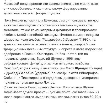
Массовой популярности эти записи снискать не могли, зато
они способствовали окончательному формированию
культового статуса 'Центра'/Шумова.
Пока Россия вспоминала Шумова, сам он поигрывал по лос-
анжелесским клубам с составом из местных музыкантов,
занимаясь также компьютерным дизайном и тренировками
любительской хоккейной команды. Именно с американцами
Шумов записал альбом
"Голливудский Василек"
(1995), на
время отказавшись от электроники в пользу гитар и более
традиционных песенных структур, и обретя в итоге возросшее
одобрение в России. Очевидно, не без ностальгии по
прошлым временам Василий Шумов в 1996 году
реформировал 'Центр' для записи гитарного альбома
"Брюлик"
, когда к нему и американцам
Фаст Фредди
(гитара)
и
Джордж Албано
(ударные) присоединяются Виноградов,
Сабинин и Тихомиров, а в студийном доведении материала
принимает участие даже Локтев.
С заехавшим в Калифорнию Петром Мамоновым Шумов
записывает другой проект - 'Русские поют', составленный из
кавер версий англо-американских классических хитов 60-70 х
гг.