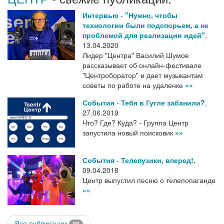
Интервью
-
"Нужно, чтобы
технологии были подспорьем, а не
проблемой для реализации идей"
,
13.04.2020
Лидер "Центра" Василий Шумов
рассказывает об онлайн-фестивале
"Центроборатор" и дает музыкантам
советы по работе на удаленке
»»
События
-
Тебя в Гугле забанили?
,
27.06.2019
Что? Где? Куда? - Группа Центр
запустила новый поисковик
»»
События
-
Телепузики, вперед!
,
09.04.2018
Центр выпустил песню о телепопаганде
»»
Все публикации