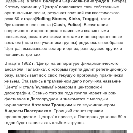
(ударные), а затем
Валерий Саркисян-Виноградов
(гитара).
К этому времени у 'Центра' появляются свои собственные
оригинальные песни, результат влияний как классического
рока 60-х годов(
Rolling Stones, Kinks, Troggs
), так и
британского пост-панка (
Clash, Police
). В сочетании
энергичного гитарного рока с наивными клавишными
пассажами, романтическими текстами и непосредственным
вокалом (пели все участники группы) родилось своеобразие
'Центра', вызывавшее восторги одних, равнодушие других и
ненависть третьих.
В марте 1982 г. 'Центр' на аппаратуре филармонического
ансамбля 'Галактика', с которым группа делит репетиционную
базу, записывает всю свою текущую программу практически
живьем. Эта запись в трамвайном депо получила название
'Центр' и стала 'нулевым' номером в центровской
дискографии. Осенью того же года группа играет на рок-
фестивале в Долгопрудном и знакомится с молодым
журналистом
Артемом Троицким
и со звукоинженером
Андреем Пастернаком
. Троицкий станет горячим
пропагандистом 'Центра' в прессе, а Пастернак до конца 80-х
годов будет записывать альбомы группы.