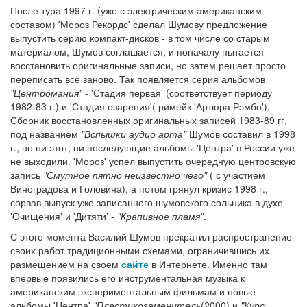
После тура 1997 г. (уже с электрическим американским
составом) 'Мороз Рекордс' сделал Шумову предложение
выпустить серию компакт-дисков - в том числе со старым
материалом, Шумов соглашается, и поначалу пытается
восстановить оригинальные записи, но затем решает просто
переписать все заново. Так появляется серия альбомов
"Центромания"
- 'Стадия первая' (соответствует периоду
1982-83 г.) и 'Стадия озарения'( римейк 'Артюра Рэмбо').
Сборник восстановленных оригинальных записей 1983-89 гг.
под названием
"Вспышки аудио арта"
Шумов составил в 1998
г., но ни этот, ни последующие альбомы 'Центра' в России уже
не выходили. 'Мороз' успел выпустить очередную центровскую
запись
"Смутное пятно неизвестно чего"
( с участием
Виноградова и Головина), а потом грянул кризис 1998 г.,
сорвав выпуск уже записанного шумовского сольника в духе
'Очищения' и 'Дитяти' -
"Крапивное пламя"
.
С этого момента Василий Шумов прекратил распространение
своих работ традиционными схемами, ограничившись их
размещением на своем
сайте
в Интернете. Именно там
впервые появились его инструментальная музыка к
американским экспериментальным фильмам и новые
альбомы 'Центра'
"Пластикозаменитель
(2000) и
"Курс