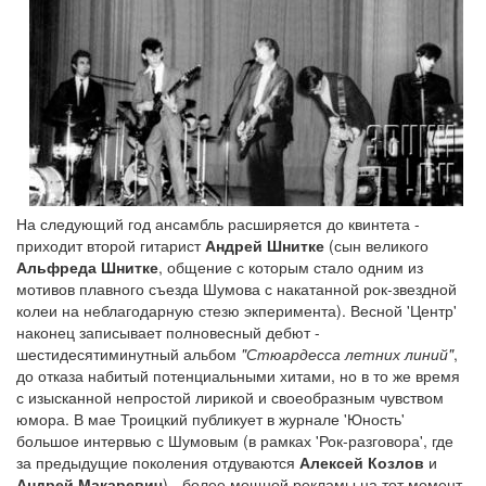
На следующий год ансамбль расширяется до квинтета -
приходит второй гитарист
Андрей Шнитке
(сын великого
Альфреда Шнитке
, общение с которым стало одним из
мотивов плавного съезда Шумова с накатанной рок-звездной
колеи на неблагодарную стезю экперимента). Весной 'Центр'
наконец записывает полновесный дебют -
шестидесятиминутный альбом
"Стюардесса летних линий"
,
до отказа набитый потенциальными хитами, но в то же время
с изысканной непростой лирикой и своеобразным чувством
юмора. В мае Троицкий публикует в журнале 'Юность'
большое интервью с Шумовым (в рамках 'Рок-разговора', где
за предыдущие поколения отдуваются
Алексей Козлов
и
Андрей Макаревич
) - более мощной рекламы на тот момент