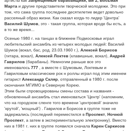
Марта
и другие представители творческой молодежи. Это при
том, что сама группа последнее десятилетие ведет довольно
рассеяный образ жизни. Как сказал когда-то лидер 'Центра'
Василий Шумов
, это - такая группа, которая вроде бы есть, а
в то же время...
Осенью 1980 г. на танцах в ближнем Подмосковье играл
любительский ансамбль из четырех молодых людей: Василий
Шумов (вокал, бас, род. 23.03.1960 г.),
Алексей Борисов
(гитара, вокал),
Алексей Локтев
(клавишные, вокал),
Андрей
Гаврилов
(барабаны). Немногим раньше все это
именовалось
777
, а вместе с Шумовым, Локтевым и
Гавриловым классические рок н роллы играл под этим именем
гитарист
Александр Скляр
, отправленный в 1980 г. после
окончания МГИМО в Северную Корею.
Этим были спровоцированы смены состава и названия -
обновленный ансамбль стал именоваться 'Центр' (напомним,
что на городском сленге того времени 'центровой' значило
'крутой', 'мощный') . Гаврилов и Борисов в группе тоже не
задержались (последний переместился в
Проспект
,
Ночной
Проспект
, а затем в экспериментальную электронику). Вместо
них в 1981 г. них в группе появился сначала
Карен Саркисов