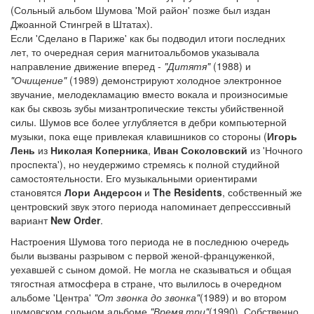
(Сольный альбом Шумова 'Мой район' позже был издан
Джоанной Стингрей в Штатах).
Если 'Сделано в Париже' как бы подводил итоги последних
лет, то очередная серия магнитоальбомов указывала
направление движение вперед -
"Дитятя"
(1988) и
"Очищение"
(1989) демонстрируют холодное электронное
звучание, мелодекламацию вместо вокала и произносимые
как бы сквозь зубы мизантропические тексты убийственной
силы. Шумов все более углубляется в дебри компьютерной
музыки, пока еще привлекая клавишников со стороны (
Игорь
Лень
из
Николая Коперника
,
Иван Соколовский
из 'Ночного
проспекта'), но неудержимо стремясь к полной студийной
самостоятельности. Его музыкальными ориентирами
становятся
Лори Андерсон
и
The Residents
, собственный же
центровский звук этого периода напоминает депресссивный
вариант
New Order
.
Настроения Шумова того периода не в последнюю очередь
были вызваны разрывом с первой женой-француженкой,
уехавшей с сыном домой. Не могла не сказываться и общая
тягостная атмосфера в стране, что вылилось в очередном
альбоме 'Центра'
"От звонка до звонка"
(1989) и во втором
шумовском сольном альбоме
"Время три"
(1990). Собственно