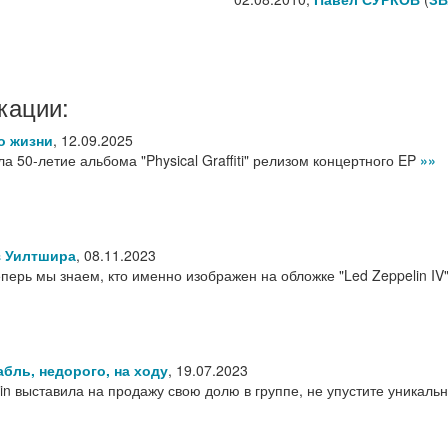
кации:
о жизни
,
12.09.2025
а 50-летие альбома "Physical Graffiti" релизом концертного EP
»»
з Уилтшира
,
08.11.2023
перь мы знаем, кто именно изображен на обложке "Led Zeppelin IV
бль, недорого, на ходу
,
19.07.2023
in выставила на продажу свою долю в группе, не упустите уникаль