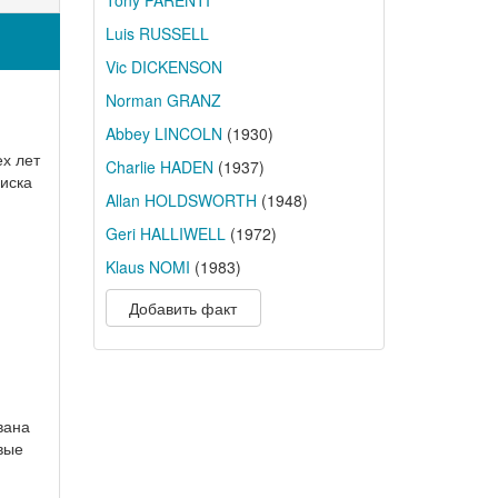
Tony PARENTI
Luis RUSSELL
Vic DICKENSON
Norman GRANZ
Abbey LINCOLN
(1930)
ех лет
Charlie HADEN
(1937)
иска
Allan HOLDSWORTH
(1948)
Geri HALLIWELL
(1972)
Klaus NOMI
(1983)
Добавить факт
вана
вые