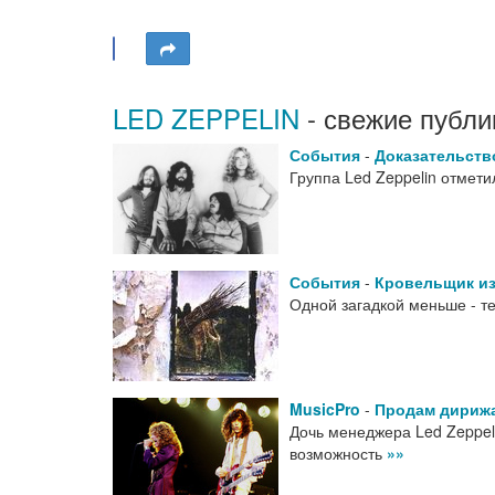
LED ZEPPELIN
- свежие публи
События
-
Доказательств
Группа Led Zeppelin отметил
События
-
Кровельщик и
Одной загадкой меньше - те
MusicPro
-
Продам дирижа
Дочь менеджера Led Zeppel
возможность
»»