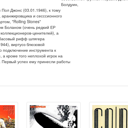
Болдуин,
 Пол Джонс (03.01.1946), к тому
, аранжировщика и сесссионного
том, "Rolling Stones"
ком Боланом (очень редкий ЕР
 коллекционеров-ценителей), а
й басовый рифф шлягера
1944), виртуоз блюзовой
то подключение инструмента к
 а кроме того неплохой игрок на
. Первый успех ему принесли работы