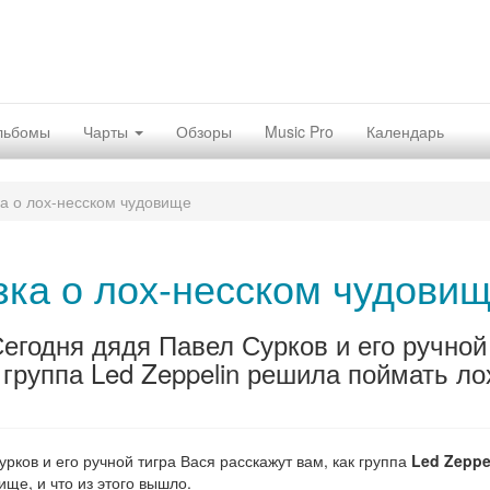
льбомы
Чарты
Обзоры
Music Pro
Календарь
ка о лох-несском чудовище
зка о лох-несском чудови
Сегодня дядя Павел Сурков и его ручной
 группа Led Zeppelin решила поймать ло
рков и его ручной тигра Вася расскажут вам, как группа
Led Zeppe
ще, и что из этого вышло.