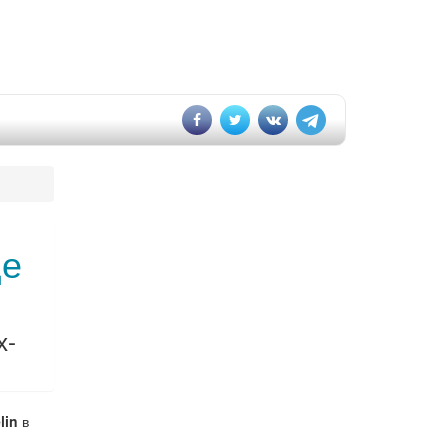
ще
х-
lin
в