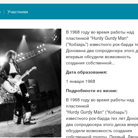
и
Участники
В 1968 году во время работы над
пластинкой "Hurdy Gurdy Man"
("Кобзарь") известного рок-барда т
Донована два сопродюсера этого д
впервые обсудили возможность
создания собственной...
Дата образования:
1 января 1968
Подробности из жизни:
В 1968 году во время работы над
пластинкой
"Hurdy Gurdy Man" ("Кобзарь")
известного рок-барда тех лет Доно
два сопродюсера этого диска впер
обсудили возможность создания
собственной группы. Первый, Джон