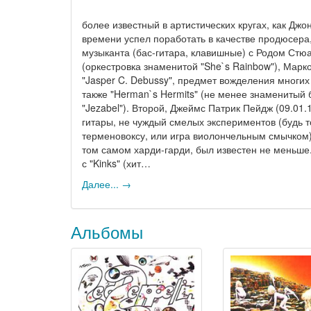
более известный в артистических кругах, как Джон
времени успел поработать в качестве продюсера
музыканта (бас-гитара, клавишные) с Родом Стюар
(оркестровка знаменитой "She`s Rainbow"), Мар
"Jasper C. Debussy", предмет вожделения многих
также "Herman`s Hermits" (не менее знамениты
"Jezabel"). Второй, Джеймс Патрик Пейдж (09.01.
гитары, не чуждый смелых экспериментов (будь 
терменовоксу, или игра виолончельным смычком),
том самом харди-гарди, был известен не меньше
с "Kinks" (хит…
Далее... →
Альбомы