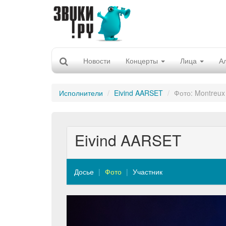
Новости
Концерты
Лица
А
Исполнители
Eivind AARSET
Фото: Montreux 
Eivind AARSET
Досье
Фото
Участник
Previous