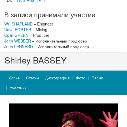
24.
I Am What I Am
В записи принимали участие
Will SHAPLAND
– Engineer
Dave PORTER
– Mixing
Colin GREEN
– Producer
John WEBBER
– Исполнительный продюсер
John LENNARD
– Исполнительный продюсер
Shirley BASSEY
Досье
Статьи
Дискография
Фото
Песни
Участник