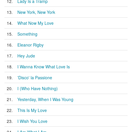
12.
Lady Is a Tramp
13.
New York, New York
14.
What Now My Love
15.
Something
16.
Eleanor Rigby
17.
Hey Jude
18.
I Wanna Know What Love Is
19.
'Disco' la Passione
20.
I (Who Have Nothing)
21.
Yesterday, When I Was Young
22.
This Is My Love
23.
I Wish You Love