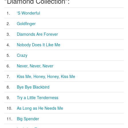
"Diamond Collection":
1.
'S Wonderful
2.
Goldfinger
3.
Diamonds Are Forever
4.
Nobody Does It Like Me
5.
Crazy
6.
Never, Never, Never
7.
Kiss Me, Honey, Honey, Kiss Me
8.
Bye Bye Blackbird
9.
Try a Little Tenderness
10.
As Long as He Needs Me
11.
Big Spender