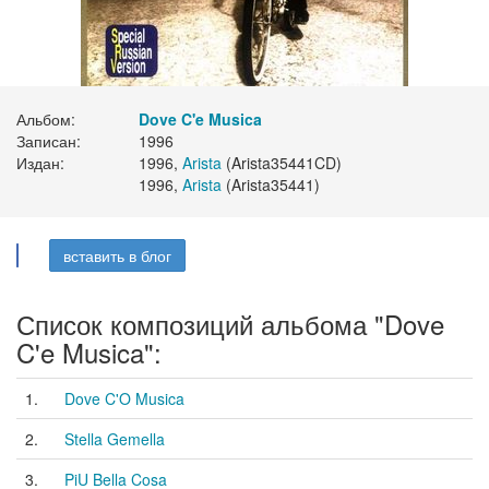
Альбом:
Dove C'e Musica
Записан:
1996
Издан:
1996,
Arista
(Arista35441CD)
1996,
Arista
(Arista35441)
вставить в блог
Список композиций альбома "Dove
C'e Musica":
1.
Dove C'O Musica
2.
Stella Gemella
3.
PiU Bella Cosa