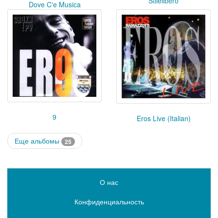
Stilelibero
Dove C'e Musica
9
Eros Live (Italian)
Еще альбомы
25
О нас
Конфиденциальность