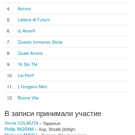
4.
Aurora
5.
Lettera Al Futuro
6.
Io AmerР
7.
Questo Immenso Show
8.
Quasi Amore
9.
Yo Sin TМ
10.
Lei PerР
11.
L'Uragano Meri
12.
Buona Vita
В записи принимали участие
Vinnie COLAIUTA
– Ударные
Phillip INGRAM
– Хор, Vocals (bckgr)