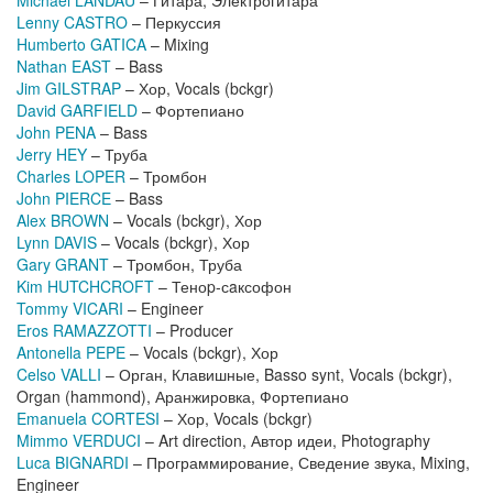
Michael LANDAU
– Гитара, Электрогитара
Lenny CASTRO
– Перкуссия
Humberto GATICA
– Mixing
Nathan EAST
– Bass
Jim GILSTRAP
– Хор, Vocals (bckgr)
David GARFIELD
– Фортепиано
John PENA
– Bass
Jerry HEY
– Труба
Charles LOPER
– Тромбон
John PIERCE
– Bass
Alex BROWN
– Vocals (bckgr), Хор
Lynn DAVIS
– Vocals (bckgr), Хор
Gary GRANT
– Тромбон, Труба
Kim HUTCHCROFT
– Теноp-сaксофон
Tommy VICARI
– Engineer
Eros RAMAZZOTTI
– Producer
Antonella PEPE
– Vocals (bckgr), Хор
Celso VALLI
– Орган, Клавишные, Basso synt, Vocals (bckgr),
Organ (hammond), Аранжировка, Фортепиано
Emanuela CORTESI
– Хор, Vocals (bckgr)
Mimmo VERDUCI
– Art direction, Автор идеи, Photography
Luca BIGNARDI
– Программирование, Сведение звука, Mixing,
Engineer