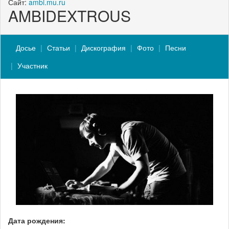
Сайт:
ambi.mu.ru
AMBIDEXTROUS
Досье
Статьи
Дискография
Фото
Песни
Участник
Дата рождения: