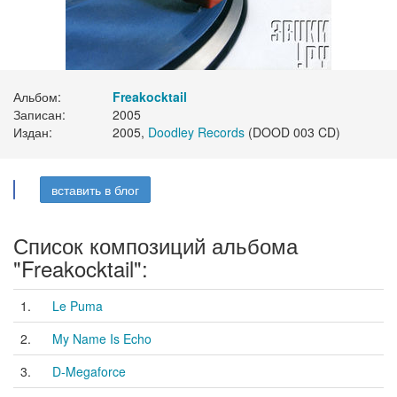
Альбом:
Freakocktail
Записан:
2005
Издан:
2005,
Doodley Records
(DOOD 003 CD)
вставить в блог
Список композиций альбома
"Freakocktail":
1.
Le Puma
2.
My Name Is Echo
3.
D-Megaforce