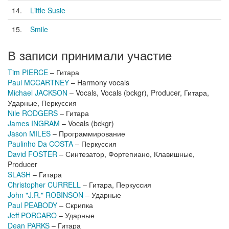
14.
Little Susie
15.
Smile
В записи принимали участие
Tim PIERCE
– Гитара
Paul MCCARTNEY
– Harmony vocals
Michael JACKSON
– Vocals, Vocals (bckgr), Producer, Гитара,
Ударные, Перкуссия
Nile RODGERS
– Гитара
James INGRAM
– Vocals (bckgr)
Jason MILES
– Программирование
Paulinho Da COSTA
– Перкуссия
David FOSTER
– Синтезатор, Фортепиано, Клавишные,
Producer
SLASH
– Гитара
Christopher CURRELL
– Гитара, Перкуссия
John "J.R." ROBINSON
– Ударные
Paul PEABODY
– Скрипка
Jeff PORCARO
– Ударные
Dean PARKS
– Гитара