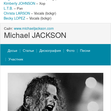
Kimberly JOHNSON
– Хор
L.T.B.
– Рэп
Christa LARSON
– Vocals (bckgr)
Becky LOPEZ
– Vocals (bckgr)
Сайт:
www.michaeljackson.com
Michael JACKSON
Досье
Статьи
Дискография
Фото
Песни
Участник