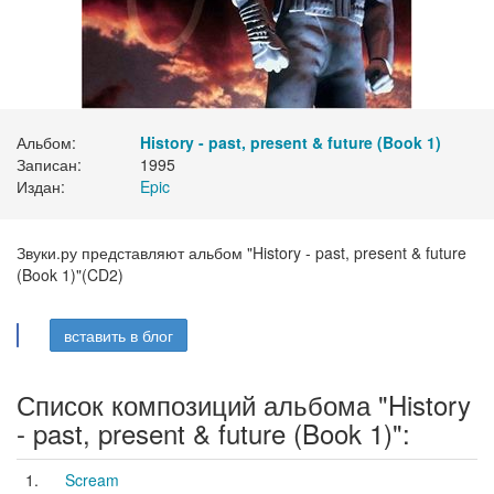
Альбом:
History - past, present & future (Book 1)
Записан:
1995
Издан:
Epic
Звуки.ру представляют альбом "History - past, present & future
(Book 1)"(CD2)
вставить в блог
Список композиций альбома "History
- past, present & future (Book 1)":
1.
Scream