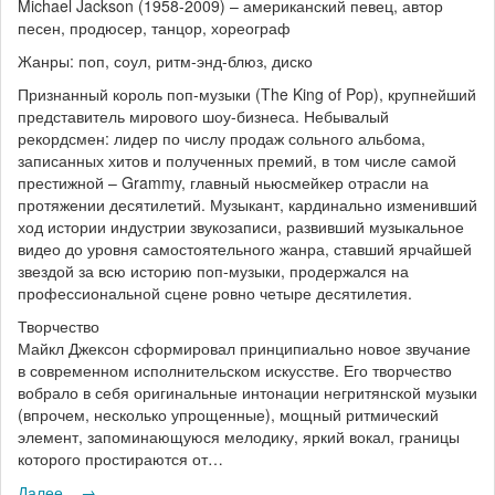
Michael Jackson (1958-2009) – американский певец, автор
песен, продюсер, танцор, хореограф
Жанры: поп, соул, ритм-энд-блюз, диско
Признанный король поп-музыки (The King of Pop), крупнейший
представитель мирового шоу-бизнеса. Небывалый
рекордсмен: лидер по числу продаж сольного альбома,
записанных хитов и полученных премий, в том числе самой
престижной – Grammy, главный ньюсмейкер отрасли на
протяжении десятилетий. Музыкант, кардинально изменивший
ход истории индустрии звукозаписи, развивший музыкальное
видео до уровня самостоятельного жанра, ставший ярчайшей
звездой за всю историю поп-музыки, продержался на
профессиональной сцене ровно четыре десятилетия.
Творчество
Майкл Джексон сформировал принципиально новое звучание
в современном исполнительском искусстве. Его творчество
вобрало в себя оригинальные интонации негритянской музыки
(впрочем, несколько упрощенные), мощный ритмический
элемент, запоминающуюся мелодику, яркий вокал, границы
которого простираются от…
Далее... →