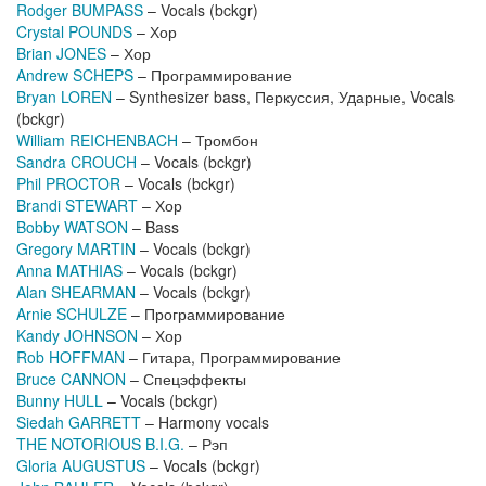
Rodger BUMPASS
– Vocals (bckgr)
Crystal POUNDS
– Хор
Brian JONES
– Хор
Andrew SCHEPS
– Программирование
Bryan LOREN
– Synthesizer bass, Перкуссия, Ударные, Vocals
(bckgr)
William REICHENBACH
– Тромбон
Sandra CROUCH
– Vocals (bckgr)
Phil PROCTOR
– Vocals (bckgr)
Brandi STEWART
– Хор
Bobby WATSON
– Bass
Gregory MARTIN
– Vocals (bckgr)
Anna MATHIAS
– Vocals (bckgr)
Alan SHEARMAN
– Vocals (bckgr)
Arnie SCHULZE
– Программирование
Kandy JOHNSON
– Хор
Rob HOFFMAN
– Гитара, Программирование
Bruce CANNON
– Спецэффекты
Bunny HULL
– Vocals (bckgr)
Siedah GARRETT
– Harmony vocals
THE NOTORIOUS B.I.G.
– Рэп
Gloria AUGUSTUS
– Vocals (bckgr)