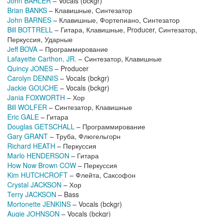
John BAHLER
– Vocals (bckgr)
Brian BANKS
– Клавишные, Синтезатор
John BARNES
– Клавишные, Фортепиано, Синтезатор
Bill BOTTRELL
– Гитара, Клавишные, Producer, Синтезатор,
Перкуссия, Ударные
Jeff BOVA
– Программирование
Lafayette Carthon, JR.
– Синтезатор, Клавишные
Quincy JONES
– Producer
Carolyn DENNIS
– Vocals (bckgr)
Jackie GOUCHE
– Vocals (bckgr)
Jania FOXWORTH
– Хор
Bill WOLFER
– Синтезатор, Клавишные
Eric GALE
– Гитара
Douglas GETSCHALL
– Программирование
Gary GRANT
– Труба, Флюгельгоpн
Richard HEATH
– Перкуссия
Marlo HENDERSON
– Гитара
How Now Brown COW
– Перкуссия
Kim HUTCHCROFT
– Флейта, Саксофон
Crystal JACKSON
– Хор
Terry JACKSON
– Bass
Mortonette JENKINS
– Vocals (bckgr)
Augie JOHNSON
– Vocals (bckgr)