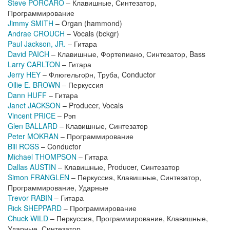
Steve PORCARO
– Клавишные, Синтезатор,
Программирование
Jimmy SMITH
– Organ (hammond)
Andrae CROUCH
– Vocals (bckgr)
Paul Jackson, JR.
– Гитара
David PAICH
– Клавишные, Фортепиано, Синтезатор, Bass
Larry CARLTON
– Гитара
Jerry HEY
– Флюгельгоpн, Труба, Conductor
Ollie E. BROWN
– Перкуссия
Dann HUFF
– Гитара
Janet JACKSON
– Producer, Vocals
Vincent PRICE
– Рэп
Glen BALLARD
– Клавишные, Синтезатор
Peter MOKRAN
– Программирование
Bill ROSS
– Conductor
Michael THOMPSON
– Гитара
Dallas AUSTIN
– Клавишные, Producer, Синтезатор
Simon FRANGLEN
– Перкуссия, Клавишные, Синтезатор,
Программирование, Ударные
Trevor RABIN
– Гитара
Rick SHEPPARD
– Программирование
Chuck WILD
– Перкуссия, Программирование, Клавишные,
Ударные, Синтезатор