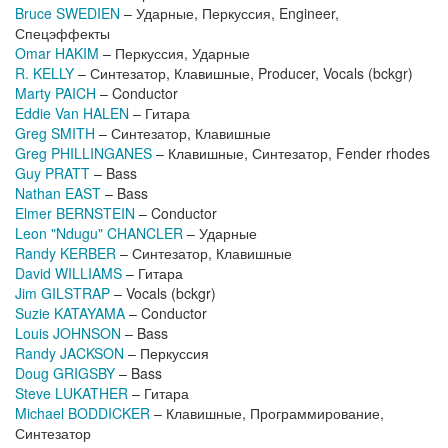
Bruce SWEDIEN
– Ударные, Перкуссия, Engineer,
Спецэффекты
Omar HAKIM
– Перкуссия, Ударные
R. KELLY
– Синтезатор, Клавишные, Producer, Vocals (bckgr)
Marty PAICH
– Conductor
Eddie Van HALEN
– Гитара
Greg SMITH
– Синтезатор, Клавишные
Greg PHILLINGANES
– Клавишные, Синтезатор, Fender rhodes
Guy PRATT
– Bass
Nathan EAST
– Bass
Elmer BERNSTEIN
– Conductor
Leon "Ndugu" CHANCLER
– Ударные
Randy KERBER
– Синтезатор, Клавишные
David WILLIAMS
– Гитара
Jim GILSTRAP
– Vocals (bckgr)
Suzie KATAYAMA
– Conductor
Louis JOHNSON
– Bass
Randy JACKSON
– Перкуссия
Doug GRIGSBY
– Bass
Steve LUKATHER
– Гитара
Michael BODDICKER
– Клавишные, Программирование,
Синтезатор