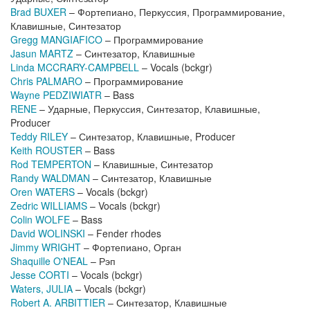
Brad BUXER
– Фортепиано, Перкуссия, Программирование,
Клавишные, Синтезатор
Gregg MANGIAFICO
– Программирование
Jasun MARTZ
– Синтезатор, Клавишные
Linda MCCRARY-CAMPBELL
– Vocals (bckgr)
Chris PALMARO
– Программирование
Wayne PEDZIWIATR
– Bass
RENE
– Ударные, Перкуссия, Синтезатор, Клавишные,
Producer
Teddy RILEY
– Синтезатор, Клавишные, Producer
Keith ROUSTER
– Bass
Rod TEMPERTON
– Клавишные, Синтезатор
Randy WALDMAN
– Синтезатор, Клавишные
Oren WATERS
– Vocals (bckgr)
Zedric WILLIAMS
– Vocals (bckgr)
Colin WOLFE
– Bass
David WOLINSKI
– Fender rhodes
Jimmy WRIGHT
– Фортепиано, Орган
Shaquille O'NEAL
– Рэп
Jesse CORTI
– Vocals (bckgr)
Waters, JULIA
– Vocals (bckgr)
Robert A. ARBITTIER
– Синтезатор, Клавишные