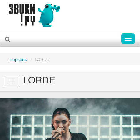
Toggl
naviga
Персоны
LORDE
LORDE
Toggle
navigation