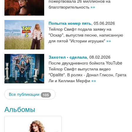
пожертвовала 26 миллионов на
благотворительность
»»
Попытка номер пять
,
05.06.2026
Тейлор Свифт подала заявку на
"Оскар", выпустив песню, написанную
для пятой "Истории игрушек"
»»
Захотел - сделала
,
08.02.2026
После двухдневного бойкота YouTube
Тейлор Свифт выпустила видео
"Opalite". В ролях - Донал Глисон, Грета
Ли и Киллиан Мерфи
»»
Все публикации
105
Альбомы