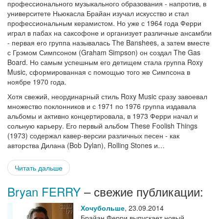
профессионального музыкального образования - напротив, в
университете Ньюкасла Брайан изучал искусство и стал
профессиональным керамистом. Но уже с 1964 года Ферри
играл в пабах на саксофоне и организует различные ансамбли
- первая его группа называлась The Banshees, а затем вместе
с Грэмом Симпсоном (Graham Simpson) он создал The Gas
Board. Но самым успешным его детищем стала группа Roxy
Music, сформированная с помощью того же Симпсона в
ноябре 1970 года.
Хотя свежий, неординарный стиль Roxy Music сразу завоевал
множество поклонников и с 1971 по 1976 группа издавала
альбомы и активно концертировала, в 1973 Ферри начал и
сольную карьеру. Его первый альбом These Foolish Things
(1973) содержал кавер-версии различных песен - как
авторства Дилана (Bob Dylan), Rolling Stones и…
Читать дальше
Bryan FERRY
– свежие публикации:
Хочубольше
,
23.09.2014
Брайан Ферри выпускает новый