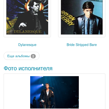
Dylanesque
Bride Stripped Bare
Еще альбомы
2
Фото исполнителя