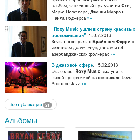
альбом, записанный при участии Фли,
Марка Нопфлера, Джонни Марра и
Найла Роджерса
»»
"Roxy Music ушли в страну красивых
воспоминаний"
,
15.07.2013
Звуки поговорили с
Брайаном Ферри
о
чикагском джазе, саундтреках и об
азербайджанских фолкерах
»»
В джазовой сфере
,
15.02.2013
Экс-солист
Roxy Music
выступит с
живой программой на фестивале Love
Supreme Jazz
»»
Все публикации
21
Альбомы