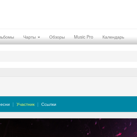
льбомы
Чарты
Обзоры
Music Pro
Календарь
есни
Участник
Ссылки