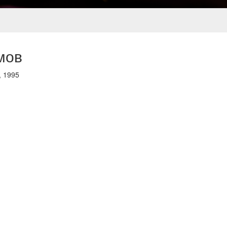
мов
,
1995