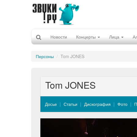
Новости
Концерты
Лица
А
Персоны
Tom JONES
Tom JONES
Досье
Статьи
Дискография
Фото
П