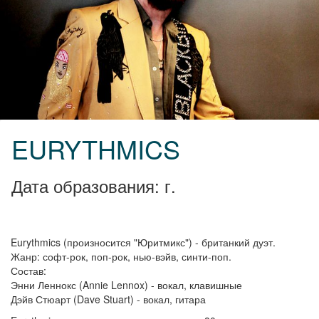
EURYTHMICS
Дата образования: г.
Eurythmics (произносится "Юритмикс") - британкий дуэт.
Жанр: софт-рок, поп-рок, нью-вэйв, синти-поп.
Состав:
Энни Леннокс (Annie Lennox) - вокал, клавишные
Дэйв Стюарт (Dave Stuart) - вокал, гитара