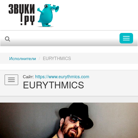
Toggl
naviga
Исполнители
EURYTHMICS
Сайт:
https://www.eurythmics.com
Toggle
EURYTHMICS
navigation