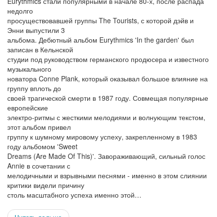
Eurythmics стали популярными в начале 80-х, после распада
недолго
просуществовавшей группы The Tourists, с которой дэйв и
Энни выпустили 3
альбома. Дебютный альбом Eurythmics 'In the garden' был
записан в Кельнской
студии под руководством германского продюсера и известного
музыкального
новатора Conne Plank, который оказывал большое влияние на
группу вплоть до
своей трагической смерти в 1987 году. Совмещая популярные
европейские
электро-ритмы с жесткими мелодиями и волнующим текстом,
этот альбом привел
группу к шумному мировому успеху, закрепленному в 1983
году альбомом 'Sweet
Dreams (Are Made Of This)'. Завораживающий, сильный голос
Annie в сочетании с
мелодичными и взрывными песнями - именно в этом слиянии
критики видели причину
столь масштабного успеха именно этой…
Читать дальше