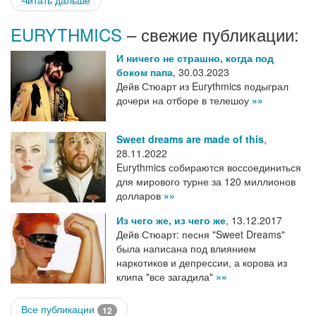
EURYTHMICS
– свежие публикации:
И ничего не страшно, когда под
боком папа
,
30.03.2023
Дейв Стюарт из Eurythmics подыграл
дочери на отборе в телешоу
»»
Sweet dreams are made of this
,
28.11.2022
Eurythmics собираются воссоединиться
для мирового турне за 120 миллионов
долларов
»»
Из чего же, из чего же
,
13.12.2017
Дейв Стюарт: песня "Sweet Dreams"
была написана под влиянием
наркотиков и депрессии, а корова из
клипа "все загадила"
»»
Все публикации
12