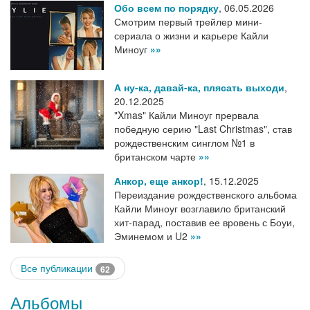
Обо всем по порядку
,
06.05.2026
Смотрим первый трейлер мини-
сериала о жизни и карьере Кайли
Миноуг
»»
А ну-ка, давай-ка, плясать выходи
,
20.12.2025
"Xmas" Кайли Миноуг прервала
победную серию "Last Christmas", став
рождественским синглом №1 в
британском чарте
»»
Анкор, еще анкор!
,
15.12.2025
Переиздание рождественского альбома
Кайли Миноуг возглавило британский
хит-парад, поставив ее вровень с Боуи,
Эминемом и U2
»»
Все публикации
62
Альбомы