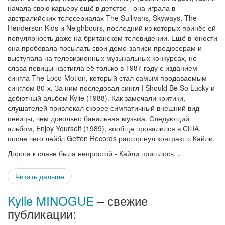
начала свою карьеру ещё в детстве - она играла в
австралийских телесериалах The Sullivans, Skyways, The
Henderson Kids и Neighbours, последний из которых принёс ей
популярность даже на британском телевидении. Ещё в юности
она пробовала посылать свои демо-записи продюсерам и
выступала на телевизионных музыкальных конкурсах, но
слава певицы настигла её только в 1987 году с изданием
сингла The Loco-Motion, который стал самым продаваемым
синглом 80-х. За ним последовал сингл I Should Be So Lucky и
дебютный альбом Kylie (1988). Как замечали критики,
слушателей привлекал скорее симпатичный внешний вид
певицы, чем довольно банальная музыка. Следующий
альбом, Enjoy Yourself (1989), вообще провалился в США,
после чего лейбл Geffen Records расторгнул контракт с Кайли.
Дорога к славе была непростой - Кайли пришлось…
Читать дальше
Kylie MINOGUE
– свежие
публикации: