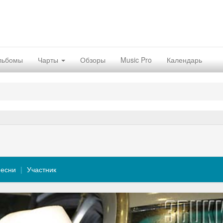
льбомы
Чарты
Обзоры
Music Pro
Календарь
есни
Участник