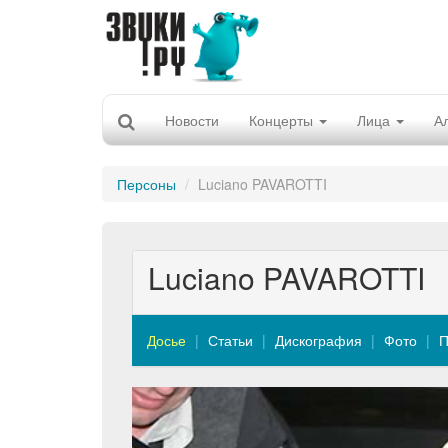
Новости
Концерты
Лица
А
Персоны
Luciano PAVAROTTI
Luciano PAVAROTTI
Досье
Статьи
Дискография
Фото
П