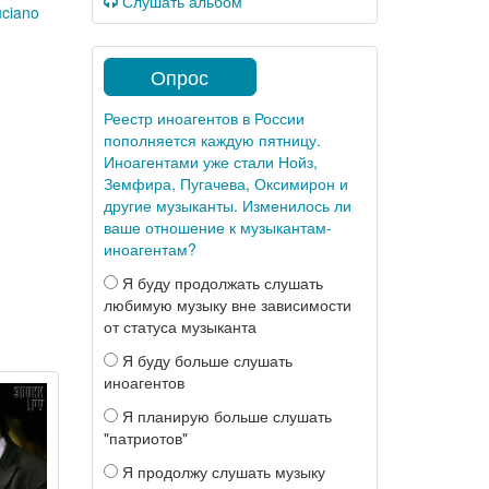
Слушать альбом
uciano
Опрос
Реестр иноагентов в России
пополняется каждую пятницу.
Иноагентами уже стали Нойз,
Земфира, Пугачева, Оксимирон и
другие музыканты. Изменилось ли
ваше отношение к музыкантам-
иноагентам?
Я буду продолжать слушать
любимую музыку вне зависимости
от статуса музыканта
Я буду больше слушать
иноагентов
Я планирую больше слушать
"патриотов"
Я продолжу слушать музыку