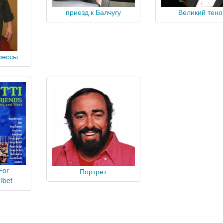
приезд к Балчугу
Великий тено
рессы
For
Портрет
ibet