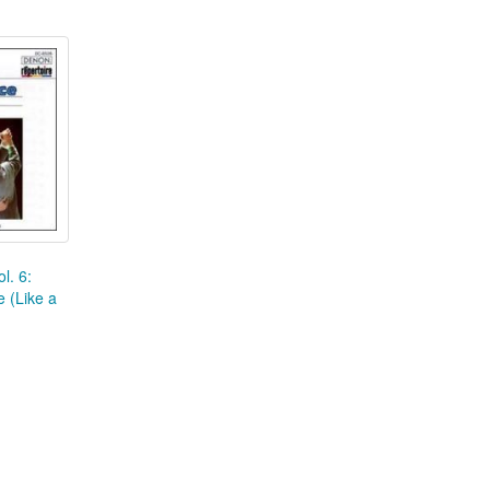
l. 6:
 (Like a