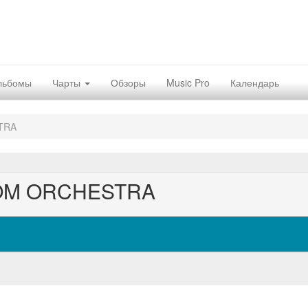
льбомы
Чарты
Обзоры
Music Pro
Календарь
TRA
OM ORCHESTRA