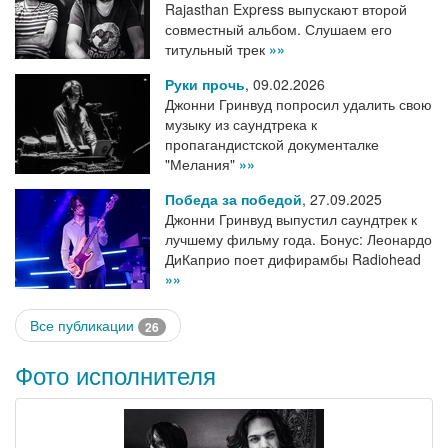
Rajasthan Express выпускают второй
совместный альбом. Слушаем его
титульный трек
»»
Руки прочь
,
09.02.2026
Джонни Гринвуд попросил удалить свою
музыку из саундтрека к
пропагандистской документалке
"Мелания"
»»
Победа за победой
,
27.09.2025
Джонни Гринвуд выпустил саундтрек к
лучшему фильму года. Бонус: Леонардо
ДиКаприо поет дифирамбы Radiohead
»»
Все публикации
26
Фото исполнителя