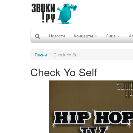
Новости
Концерты
Лица
А
Песни
Check Yo Self
Check Yo Self