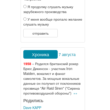
Я продолжу слушать музыку
зарубежного производства
У меня вообще пропало желание
слушать музыку
отправить
Хроника
7 августа
1958
– Родился британский рокер
Брюс Дикинсон - участник Iron
Maiden, вокалист и фанат
самолетов. За мощные вокальные
данные он получил от поклонников
прозвище "Air Raid Siren" ("Сирена
противовоздушной обороны")
»»
Родились
Dave KAPP