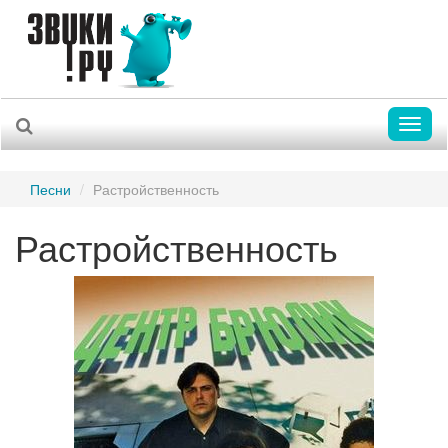
Toggl
naviga
Песни
Растройственность
Растройственность