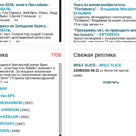
ve 2026: ночи в Лиссабоне
Ушел из жизни изобретатель
–
ИВАЛЬ
"Поливокса"
Владимир Михайл
–
 Foo Fighters, Wolf Alice, Pixies, Лорд
КУЗЬМИН
Бирн: Сергей Степанов - о
Создатель легендарного синтезатора
»»
альном…
"Поливокс" Владимир Кузьмин скончалс
»»
73-м году жизни
джаз на Западном берегу
–
ИВАЛЬ
"Программы нет, но приходите ме
r Jazz Festival под эгидой Coastal
послушать"
ARTSREDA
–
тречает долгожданный ренессанс.
Звуки поговорили с основателем проек
»»
им вас с…
Artsreda, уже почти 10 лет объединяющ
»»
ведущих российских…
26. Большое открытие
–
EUX JAZZ FESTIVAL
"Сейчас всем хочется, чтобы сер
ика
7/08
Свежая реплика
арк Ронсон и Алишиа Киз открыли 60-
горело от музыки"
GORODA
–
»»
вый фестиваль в Монтрё.
В беседе со Звуками участники группы
Goroda попытались ответить на вопрос,
одился британский рокер Брюс
дение-2026: Гранд-финал
WOLF ALICE
WOLF ALICE
–
–
»»
который они задают в…
 - участник Iron Maiden, вокалист и
ВИДЕНИЕ
23/08/2020 06:11
от Антон Истратов
амолетов. За мощные вокальные
“История выходит за пределы св
 или Финляндия? А может быть,
он получил от поклонников прозвище
клево
ли Румыния? - Смотрим финал Евро
предполагаемого конца”
HAUS
–
d Siren" ("Сирена противовоздушной
»»
нтируем все,…
ARAFNA
»»
ы")
ответить
Основатели Haus Arafna размышляют о
дение-2026: второй полуфинал
созданном ими течении angst pop,
KAPP
ВИДЕНИЕ
»»
стремлении к трансцендентности…
дет в финал главного песенного
 Van EPS
а Европы? - Смотрим трансляцию и
»»
за фаворитов
e BOHANNON
(1937)
la 2026: главное
ФЕСТИВАЛЬ
–
d JOHNSON
(1941)
ины Карпентер и Моби до Nine Inch
The xx: подводим итоги первого уик-
on KEILLOR
(1942)
»»
achella…
 РОТАРУ
(1947)
ный возраст: 60 лет Монтре
–
EUX JAZZ FESTIVAL
ARSEN
(1948)
 джазовый фестиваль планеты