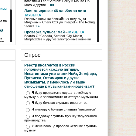
пластинка Lee "Scratch" Perry и Mouse On
»»
Mars и другие…
ович
Лист ожидания: 46 альбомов лета
–
МУЗЫКА
Главные новинки ближайших недель, от
я на
Мадонны и Charli XCX до Interpol и The Rolling
»»
Stones
ня
Проверка пульса: май
МУЗЫКА
–
Boards Of Canada, Seefeel, Gigi Masin,
та
Morphtables и другие электронные новинки
его
»»
мая
Прослушка: 10 альбомов апреля
–
дце
МУЗЫКА
Опрос
Angine de Poitrine, Metric, Арло Паркс и Nine
Inch Noize - в обзоре главных новинок
»»
месяца
Реестр иноагентов в России
пополняется каждую пятницу.
Проверка пульса: апрель
МУЗЫКА
–
оего
Иноагентами уже стали Нойз, Земфира,
Squarepusher, 808 State, Manual, Carl Graig и
Пугачева, Оксимирон и другие
»»
другие электронные новинки апреля
музыканты. Изменилось ли ваше
RSD 2026: от Бруно Марса до Sonic
отношение к музыкантам-иноагентам?
Youth
RECORD STORE DAY
–
Air, Джефф Бакли, Мадонна, Джон Колтрейн и
Я буду продолжать слушать любимую
другие интересные релизы очередного
музыку вне зависимости от статуса музыканта
»»
RSD
Я буду больше слушать иноагентов
Прослушка: 10 альбомов марта
–
Я планирую больше слушать "патриотов"
МУЗЫКА
Фли, Raye, Кортни Барнетт, Гарри Стайлз и
Я продолжу слушать музыку зарубежного
"HELP(2)" - в обзоре главных новинок
производства
»»
месяца
У меня вообще пропало желание слушать
Проверка пульса: март
МУЗЫКА
–
Ladytron, Nadia Struiwigh, DMX Krew, Xylitol и
музыку
»»
другие электронные новинки марта