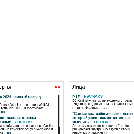
ерты
»»
Лица
a 2026: полный вперед
R.I.P.
KAVINSKY
–
–
DJ Kavinsky, автор легендарного трека
AGA
"Nightcall" и один из самых самобытных
Geese, Wet Leg... и снова Wolf Alice:
»»
голосов Франции,…
Степанов - о 19-м фестивале
»»
a
"Самый востребованный человек -
тоят пьяные, хлопцы
который умеет самостоятельно
женные
GORILLAZ
мыслить"
FERTOKE
–
–
да собираешься на концерт Gorillaz,
Автор музыкального проекта Fertoke
ешь в качестве бонуса Wolf Alice и
раскрывает внутреннюю кухню своих
»»
»»
Как…
вирусных AI-клипов