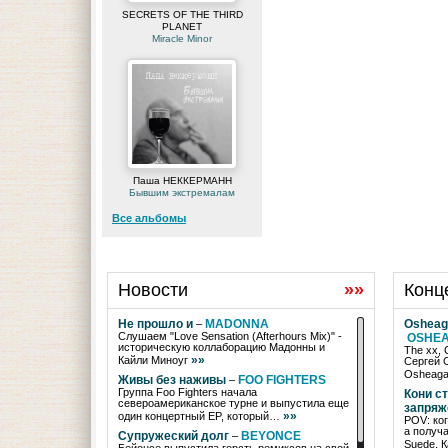
SECRETS OF THE THIRD
PLANET
Miracle Minor
Паша НЕККЕРМАНН
Бывшим экстремалам
Все альбомы
Новости
»»
Конц
Не прошло и
MADONNA
Osheag
–
Слушаем "Love Sensation (Afterhours Mix)" -
OSHE
историческую коллаборацию Мадонны и
The xx, 
»»
Кайли Миноуг
Сергей 
Osheag
Живы без наживы
FOO FIGHTERS
–
Группа Foo Fighters начала
Кони с
североамериканское турне и выпустила еще
запря
»»
один концертный EP, который…
POV: ког
а получа
Супружеский долг
BEYONCE
–
Suede. 