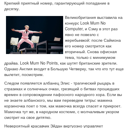
Крепкий приятный номер, гарантирующий попадание в
десятку.
Великобритания выставила на
конкурс Look Mum No
Computer, и Сэму в этот раз
явно не повезло с
жеребьевкой: после Саймона
его номер смотрится как
вторичный. Снова офисная
тема, только с минимумом
драйва. Look Mum No Points, как шутят британские зрители.
Однако Англия входит в Большую Четверку, так что кто тут еще
вылетит, посмотрим.
Следом появляется албанец Элис - трагический рыцарь в
стразиках и солнечных очках, грезящий о битвах прошедших
времен в сопровождении пафосного народного хора. Если вы
не знаете албанского, мы вам переведем титры: мамина
корзиночка поет о том, как мамочка всегда спасет и прикроет.
Мамочка тут же, в народном костюме, с молчаливым укором
смотрит на свое дитятко.
Невероятный красавчик Эйдан виртуозно управляет