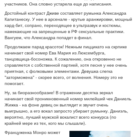
участников. Она словно устарела еще до написания.
Достойный контраст Дживе составляет румынка Александра
Капитанеску. У нее в арсенале - крутые аранжировки, мощный
хард-бит, сопрано, переходящее в ультразвук и костюмы,
намекающие на запрещенные в РФ сексуальные практики.
Вангуем, что Александра попадет в финал.
Продолжаем парад красоток! Нежным пиццикато на скрпике
начинает свой номер Ева Мария из Люксембурга,
танцовщица-босоножка. К сожалению, она откровенно не
справляется с собственной партией, хотя песня у нее очень
приятная, с фолковыми элементами. Девушка слегка
"заторможена" - скорее всего, от волнения. Номеру это не
помогает.
Ну, за биоразнообразие! В отражении десятка зеркал
начинает свой проникновенный номер милейший чек Даниель
Жижка - на фоне девиц он выглядит и звучит очень
выигрышно, а его вокал запросто убирает румынку. Даниэль,
вероятно, лучший мужской вокалист всего конкурса (по
крайней мере из тех, кого мы слышали).
Француженка Монро может