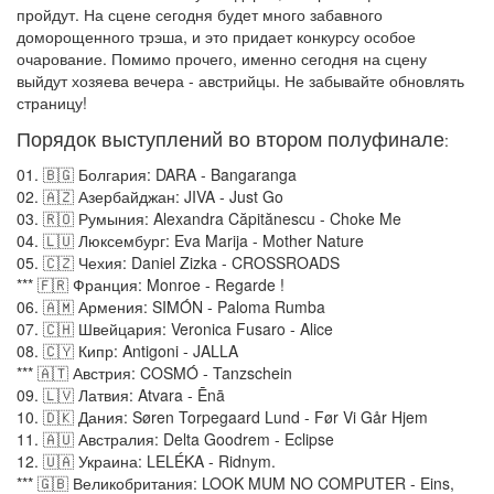
пройдут. На сцене сегодня будет много забавного
доморощенного трэша, и это придает конкурсу особое
очарование. Помимо прочего, именно сегодня на сцену
выйдут хозяева вечера - австрийцы. Не забывайте обновлять
страницу!
Порядок выступлений во втором полуфинале
:
01. 🇧🇬 Болгария: DARA - Bangaranga
02. 🇦🇿 Азербайджан: JIVA - Just Go
03. 🇷🇴 Румыния: Alexandra Căpitănescu - Choke Me
04. 🇱🇺 Люксембург: Eva Marija - Mother Nature
05. 🇨🇿 Чехия: Daniel Zizka - CROSSROADS
*** 🇫🇷 Франция: Monroe - Regarde !
06. 🇦🇲 Армения: SIMÓN - Paloma Rumba
07. 🇨🇭 Швейцария: Veronica Fusaro - Alice
08. 🇨🇾 Кипр: Antigoni - JALLA
*** 🇦🇹 Австрия: COSMÓ - Tanzschein
09. 🇱🇻 Латвия: Atvara - Ēnā
10. 🇩🇰 Дания: Søren Torpegaard Lund - Før Vi Går Hjem
11. 🇦🇺 Австралия: Delta Goodrem - Eclipse
12. 🇺🇦 Украина: LELÉKA - Ridnym.
*** 🇬🇧 Великобритания: LOOK MUM NO COMPUTER - Eins,