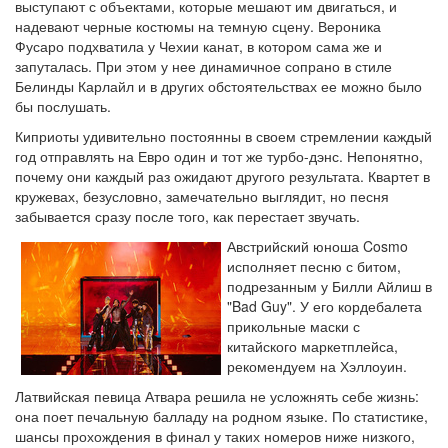
выступают с объектами, которые мешают им двигаться, и
надевают черные костюмы на темную сцену. Вероника
Фусаро подхватила у Чехии канат, в котором сама же и
запуталась. При этом у нее динамичное сопрано в стиле
Белинды Карлайл и в других обстоятельствах ее можно было
бы послушать.
Киприоты удивительно постоянны в своем стремлении каждый
год отправлять на Евро один и тот же турбо-дэнс. Непонятно,
почему они каждый раз ожидают другого результата. Квартет в
кружевах, безусловно, замечательно выглядит, но песня
забывается сразу после того, как перестает звучать.
Австрийский юноша Cosmo
исполняет песню с битом,
подрезанным у Билли Айлиш в
"Bad Guy". У его кордебалета
прикольные маски с
китайского маркетплейса,
рекомендуем на Хэллоуин.
Латвийская певица Атвара решила не усложнять себе жизнь:
она поет печальную балладу на родном языке. По статистике,
шансы прохождения в финал у таких номеров ниже низкого,