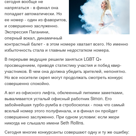
сегодня вообще не
напрягаться - в финал она
попадает автоматически. Но
ее номер - один из фаворитов,
и совершенно заслуженно.
Экспрессия Паганини,
оперный вокал, динамичный
контрастный балет - в этом номере хватает всего. Но именно
избыточность стала и главным недостатком номера.
В перерыве ведущие решили заняться LGBT Q+
просвещением, приводя статистику участия и побед квир-
участников. В чем она должна убедить зрителей, непонятно.
Но все носители скреп могут продолжать смотреть конкурс
совершенно спокойно.
А вот из офисного лифта, обклеенный липкими заметками,
вываливается усталый офисный работник Simon. Его
забойнейшая турбо-румба в стробоскопах - пока что самый
вселый номер этого полуфинала, и в финал он пройдет
совершенно заслуженно. При одном условии: если жюри
никогда не слышало имени Seth Rollins.
Сегодня многие конкурсанты совершают одну и ту же ошибку: