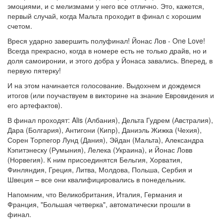
эмоциями, и с мелизмами у него все отлично. Это, кажется,
первый случай, когда Мальта проходит в финал с хорошим
счетом.
Вреся ударно завершить полуфинал! Йонас Лов - One Love!
Всегда прекрасно, когда в номере есть не только драйв, но и
доля самоиронии, и этого добра у Йонаса завались. Вперед, в
первую пятерку!
И на этом начинается голосование. Выдохнем и дождемся
итогов (или поучаствуем в викторине на знание Евровидения и
его артефактов).
В финал проходят: Alis (Албания), Дельта Гудрем (Австралия),
Дара (Болгария), Антигони (Кипр), Даниэль Жижка (Чехия),
Сорен Торпегор Лунд (Дания), Эйдан (Мальта), Александра
Кэпитэнеску (Румыния), Лелека (Украина), и Йонас Ловв
(Норвегия). К ним присоединятся Бельгия, Хорватия,
Финляндия, Греция, Литва, Молдова, Польша, Сербия и
Швеция – все они квалифицировались в понедельник.
Напомним, что Великобритания, Италия, Германия и
Франция, "Большая четверка", автоматически прошли в
финал.