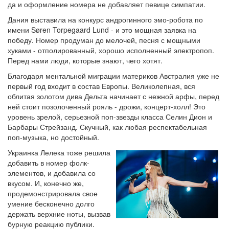
да и оформление номера не добавляет певице симпатии.
Дания выставила на конкурс андрогинного эмо-робота по
имени Søren Torpegaard Lund - и это мощная заявка на
победу. Номер продуман до мелочей, песня с мощными
хуками - отполированный, хорошо исполненный электропоп.
Перед нами люди, которые знают, чего хотят.
Благодаря ментальной миграции материков Австралия уже не
первый год входит в состав Европы. Великолепная, вся
облитая золотом дива Дельта начинает с нежной арфы, перед
ней стоит позолоченный рояль - дрожи, концерт-холл! Это
уровень зрелой, серьезной поп-звезды класса Селин Дион и
Барбары Стрейзанд. Скучный, как любая респектабельная
поп-музыка, но достойный.
Украинка Лелека тоже решила
добавить в номер фолк-
элементов, и добавила со
вкусом. И, конечно же,
продемонстрировала свое
умение бесконечно долго
держать верхние ноты, вызвав
бурную реакцию публики.