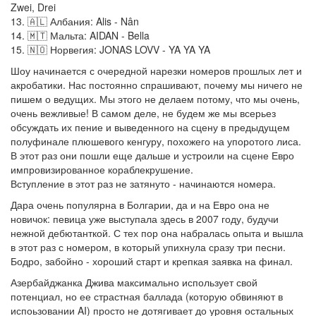
Zwei, Drei
13. 🇦🇱 Албания: Alis - Nân
14. 🇲🇹 Мальта: AIDAN - Bella
15. 🇳🇴 Норвегия: JONAS LOVV - YA YA YA
Шоу начинается с очередной нарезки номеров прошлых лет и
акробатики. Нас постоянно спрашивают, почему мы ничего не
пишем о ведущих. Мы этого не делаем потому, что мы очень,
очень вежливые! В самом деле, не будем же мы всерьез
обсуждать их пение и выведенного на сцену в предыдущем
полуфинале плюшевого кенгуру, похожего на упоротого лиса.
В этот раз они пошли еще дальше и устроили на сцене Евро
импровизированное кораблекрушение.
Вступление в этот раз не затянуто - начинаются номера.
Дара очень популярна в Болгарии, да и на Евро она не
новичок: певица уже выступала здесь в 2007 году, будучи
нежной дебютанткой. С тех пор она набралась опыта и вышла
в этот раз с номером, в который упихнула сразу три песни.
Бодро, забойно - хороший старт и крепкая заявка на финал.
Азербайджанка Джива максимально использует свой
потенциал, но ее страстная баллада (которую обвиняют в
испоьзовании AI) просто не дотягивает до уровня остальных