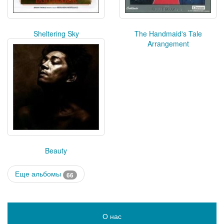
Sheltering Sky
The Handmaid's Tale
Arrangement
Beauty
Еще альбомы
66
О нас