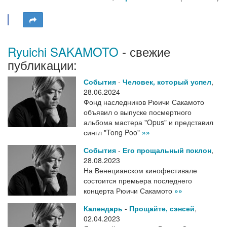
Ryuichi SAKAMOTO
- свежие
публикации:
События
-
Человек, который успел
,
28.06.2024
Фонд наследников Рюичи Сакамото
объявил о выпуске посмертного
альбома мастера "Opus" и представил
сингл "Tong Poo"
»»
События
-
Его прощальный поклон
,
28.08.2023
На Венецианском кинофестивале
состоится премьера последнего
концерта Рюичи Сакамото
»»
Календарь
-
Прощайте, сэнсей
,
02.04.2023