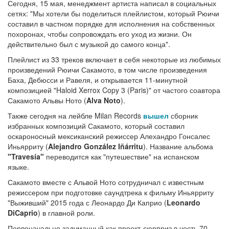
Сегодня, 15 мая, менеджмент артиста написал в социальных
сетях: "Мы хотели бы поделиться плейлистом, который Рюичи
составил в частном порядке для исполнения на собственных
похоронах, чтобы сопровождать его уход из жизни. Он
действительно был с музыкой до самого конца".
Плейлист из 33 треков включает в себя некоторые из любимых
произведений Рюичи Сакамото, в том числе произведения
Баха, Дебюсси и Равеля, и открывается 11-минутной
композицией "Haloid Xerrox Copy 3 (Paris)" от частого соавтора
Сакамото Альвы Ното (
Alva Noto
).
Также сегодня на лейбле Milan Records
вышел
сборник
избранных композиций Сакамото, который составил
оскароносный мексиканский режиссер Алехандро Гонсалес
Иньярриту (
Alejandro González Iñárritu
). Название альбома
"Travesía"
переводится как "путешествие" на испанском
языке.
Сакамото вместе с Альвой Ното сотрудничал с известным
режиссером при подготовке саундтрека к фильму Иньярриту
"Выживший" 2015 года с Леонардо Ди Каприо (
Leonardo
DiCaprio
) в главной роли.
Первоначально задуманный как проект-сюрприз в честь 70-