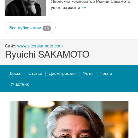
Японский композитор Рюичи Сакамото
ушел из жизни
»»
Все публикации
14
Сайт:
www.sitesakamoto.com
Ryuichi SAKAMOTO
Досье
Статьи
Дискография
Фото
Песни
Участник