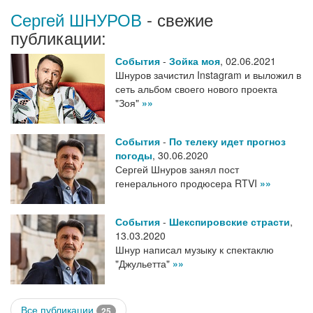
Сергей ШНУРОВ
- свежие
публикации:
События
-
Зойка моя
,
02.06.2021
Шнуров зачистил Instagram и выложил в
сеть альбом своего нового проекта
"Зоя"
»»
События
-
По телеку идет прогноз
погоды
,
30.06.2020
Сергей Шнуров занял пост
генерального продюсера RTVI
»»
События
-
Шекспировские страсти
,
13.03.2020
Шнур написал музыку к спектаклю
"Джульетта"
»»
Все публикации
25