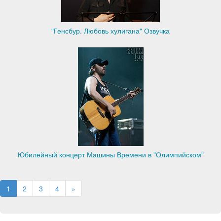
"Генсбур. Любовь хулигана" Озвучка
Юбилейный концерт Машины Времени в "Олимпийском"
1
2
3
4
»