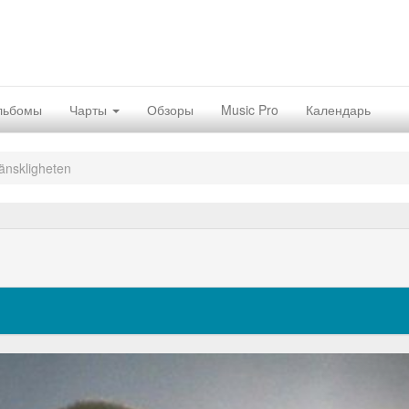
льбомы
Чарты
Обзоры
Music Pro
Календарь
nskligheten
Nex