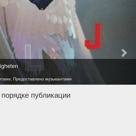
gheten
нтами
,
Предоставлено музыкантами
 порядке публикации