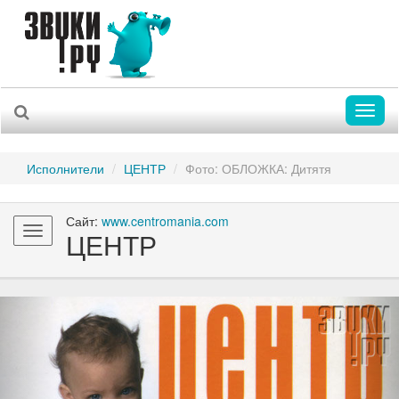
Toggl
naviga
Исполнители
ЦЕНТР
Фото: ОБЛОЖКА: Дитятя
Сайт:
www.centromania.com
Toggle
ЦЕНТР
navigation
Previous
Nex