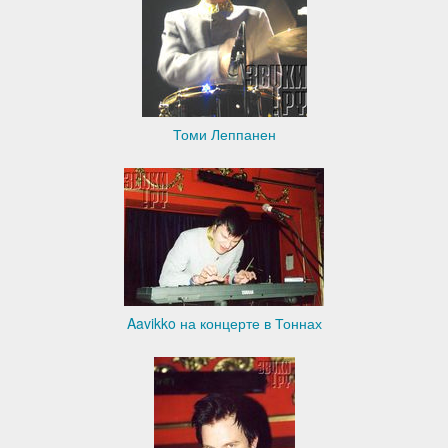
Томи Леппанен
Aavikko на концерте в Тоннах