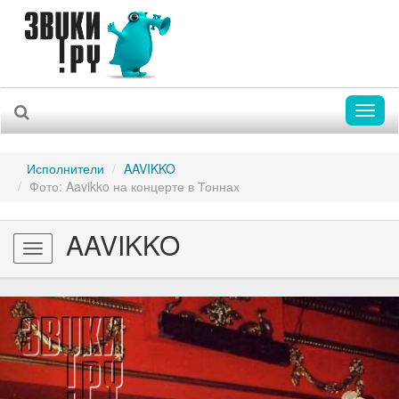
Toggl
naviga
Исполнители
AAVIKKO
Фото: Aavikko на концерте в Тоннах
AAVIKKO
Toggle
navigation
Previous
Nex