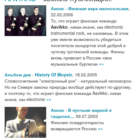
Анонс
-
Финская икра малосольная
,
22.02.2006
То, что играет финская команда
Aavikko
, никак иначе, как electronic
instrumental rock, не назовешь. В этом
уже имели возможность убедиться
посетители концертов этой доброй и
чуточку гротексной команды. Финны
вновь привозят в Россию свои
музыкальные бурлески
»»
Альбом дня
-
History Of Muysic
,
18.02.2005
Словосочетание "электронный рок" - натуральный оксюморон.
Но на Севере законы природы вообще действуют по-другому,
и поэтому то, что играет финская команда Aavikko, никак
иначе, как electronic
»»
Анонс
-
В пустыне жаркой я
тащился...
,
09.07.2003
Финские псевдогитаристы
возвращаются Россию
»»