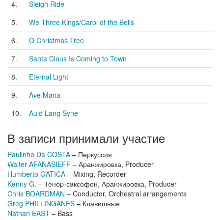
4.
Sleigh Ride
5.
We Three Kings/Carol of the Bells
6.
O Christmas Tree
7.
Santa Claus Is Coming to Town
8.
Eternal Light
9.
Ave Maria
10.
Auld Lang Syne
В записи принимали участие
Paulinho Da COSTA
– Перкуссия
Walter AFANASIEFF
– Аранжировка, Producer
Humberto GATICA
– Mixing, Recorder
Kenny G.
– Теноp-сaксофон, Аранжировка, Producer
Chris BOARDMAN
– Conductor, Orchestral arrangements
Greg PHILLINGANES
– Клавишные
Nathan EAST
– Bass