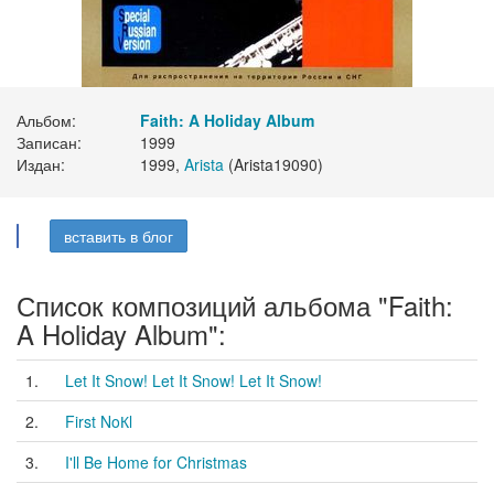
Альбом:
Faith: A Holiday Album
Записан:
1999
Издан:
1999,
Arista
(Arista19090)
вставить в блог
Список композиций альбома "Faith:
A Holiday Album":
1.
Let It Snow! Let It Snow! Let It Snow!
2.
First NoКl
3.
I'll Be Home for Christmas