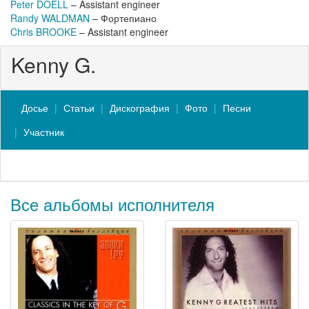
Peter DOELL
– Assistant engineer
Randy WALDMAN
– Фортепиано
Chris BROOKE
– Assistant engineer
Kenny G.
Досье
Статьи
Дискография
Фото
Песни
Участник
Все альбомы исполнителя